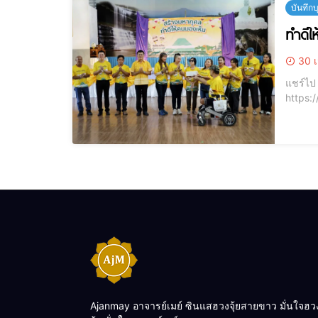
บันทึก
ทำดีใ
30 เ
แชร์ไป LINE แชร์ไป LINE [elementor-template id="12184"] แจ
https://youtu.
Ajanmay อาจารย์เมย์ ซินแสฮวงจุ้ยสายขาว มั่นใจฮว