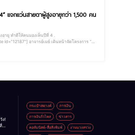
ี่ 4” แจกแว่นสายตาผู้สูงอายุกว่า 1,500 คน
ายตาผู้สูงอายุกว่า 1,500 คน ณ อ.น้ำหนาว อาจารย์เมย์ เดินหน้าจัด
กระเป๋าสตางค์
การเงิน
การเงินรั่วไหล
ข่าวสาร
วัง!
ี่
คอลัมนิสต์-สื่อสิ่งพิมพ์
งานบวงสรวง
พลัง