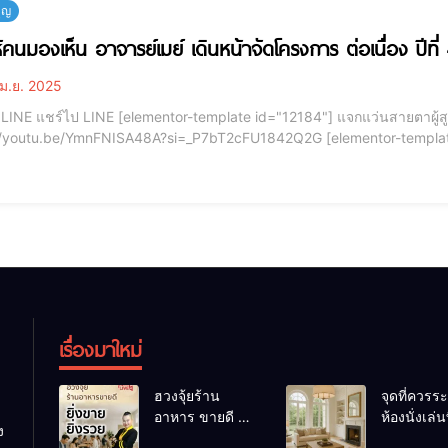
บุญ
ห้คนมองเห็น อาจารย์เมย์ เดินหน้าจัดโครงการ ต่อเนื่อง ปีท
ม.ย. 2025
กแว่นสายตาผู้สูงอายุ ทำดีให้คนมองเห็นปีที่ 4 .
be/YmnFNISA48A?si=_P7bT2cFU1842Q2G [elementor-template id="12187"] อาจารย์เมย์ เดินหน้าจัดโครงการ “ทำดี
ให้คนมองเห็น ปีที่ 4” แจกแว่นส
เรื่องมาใหม่
ฮวงจุ้ยร้าน
จุดที่ควรระ
อาหาร ขายดี ยิ่ง
ห้องนั่งเล่นท
ง
ขายยิ่งรวย!
เผลอทำให้