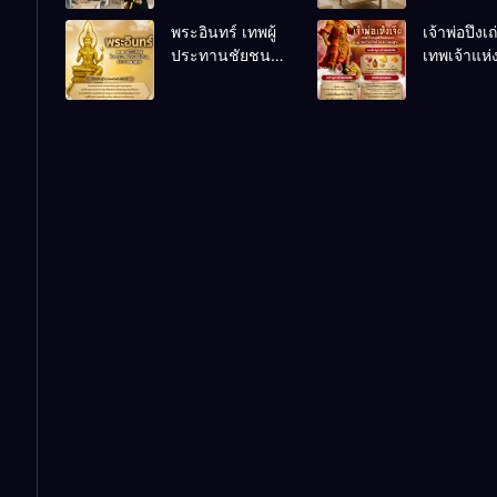
เคล็ดลับปรับดวง
ชีวิตถดถอ
พระอินทร์ เทพผู้
เจ้าพ่อปึงเ
ปรับร้านให้ลูกค้า
ประทานชัยชนะ
เทพเจ้าแห
แน่นตลอดปี
อำนาจ และ
ลาภ ความม
ปัญญา
และสุขภาพ