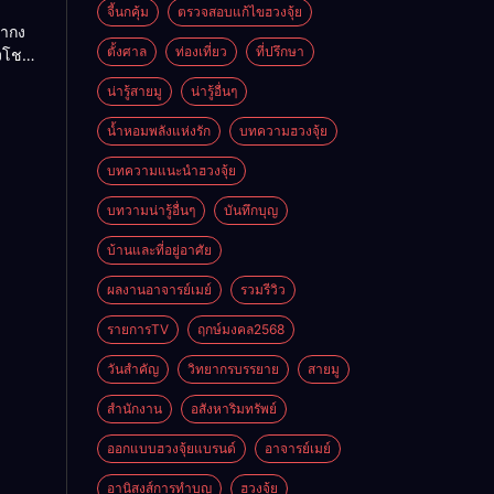
ย
จี้นกคุ้ม
ตรวจสอบแก้ไขฮวงจุ้ย
ถ่ากง
ตั้งศาล
ท่องเที่ยว
ที่ปรึกษา
่งโชค
ั่นคง
น่ารู้สายมู
น่ารู้อื่นๆ
ดี
น้ำหอมพลังแห่งรัก
บทความฮวงจุ้ย
บทความแนะนำฮวงจุ้ย
บทวามน่ารู้อื่นๆ
บันทึกบุญ
บ้านและที่อยู่อาศัย
ผลงานอาจารย์เมย์
รวมรีวิว
รายการTV
ฤกษ์มงคล2568
วันสำคัญ
วิทยากรบรรยาย
สายมู
สำนักงาน
อสังหาริมทรัพย์
ออกแบบฮวงจุ้ยแบรนด์
อาจารย์เมย์
อานิสงส์การทำบุญ
ฮวงจุ้ย