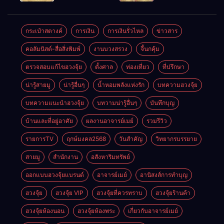
ตลอดปี
อำนาจ และ
ความมั่นคง
ปัญญา
และสุขภาพดี
กระเป๋าสตางค์
การเงิน
การเงินรั่วไหล
ข่าวสาร
คอลัมนิสต์-สื่อสิ่งพิมพ์
งานบวงสรวง
จี้นกคุ้ม
ตรวจสอบแก้ไขฮวงจุ้ย
ตั้งศาล
ท่องเที่ยว
ที่ปรึกษา
น่ารู้สายมู
น่ารู้อื่นๆ
น้ำหอมพลังแห่งรัก
บทความฮวงจุ้ย
บทความแนะนำฮวงจุ้ย
บทวามน่ารู้อื่นๆ
บันทึกบุญ
บ้านและที่อยู่อาศัย
ผลงานอาจารย์เมย์
รวมรีวิว
รายการTV
ฤกษ์มงคล2568
วันสำคัญ
วิทยากรบรรยาย
สายมู
สำนักงาน
อสังหาริมทรัพย์
ออกแบบฮวงจุ้ยแบรนด์
อาจารย์เมย์
อานิสงส์การทำบุญ
ฮวงจุ้ย
ฮวงจุ้ย VIP
ฮวงจุ้ยที่ควรทราบ
ฮวงจุ้ยร้านค้า
ฮวงจุ้ยห้องนอน
ฮวงจุ้ยห้องพระ
เกี่ยวกับอาจารย์เมย์