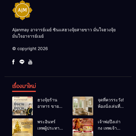
Ajanmay อาจารย์เมย์ ซินแสฮวงจุ้ยสายขาว มั่นใจฮวงจุ้ย
มั่นใจอาจารย์เมย์
© copyright 2026
เรื่องมาใหม่
ฮวงจุ้ยร้าน
จุดที่ควรระวัง!
อาหาร ขายดี
ห้องนั่งเล่นที่
ยิ่งขายยิ่งรวย!
เผลอทำให้
เคล็ดลับปรับ
พลังชีวิต
พระอินทร์
เจ้าพ่อปึงเถ่า
ดวง ปรับร้าน
ถดถอย
เทพผู้ประทาน
กง เทพเจ้า
ให้ลูกค้าแน่น
ชัยชนะ
แห่งโชคลาภ