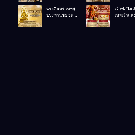
เคล็ดลับปรับดวง
ชีวิตถดถอ
พระอินทร์ เทพผู้
เจ้าพ่อปึงเ
ปรับร้านให้ลูกค้า
ประทานชัยชนะ
เทพเจ้าแห
แน่นตลอดปี
อำนาจ และ
ลาภ ความม
ปัญญา
และสุขภาพ