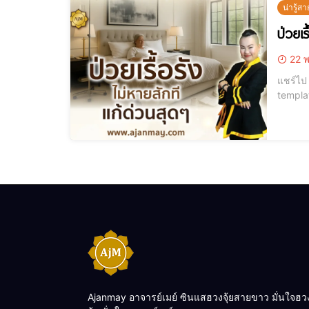
น่ารู้สา
ป่วยเร
22 พ
แชร์ไป LINE แชร์ไป LINE ป่วยเรื้อรัง ไม่หายสักที แก้ด่วนสุดๆ! หรือคุณ
template id="12184"] https://youtu.be/A
Ajanmay อาจารย์เมย์ ซินแสฮวงจุ้ยสายขาว มั่นใจฮว