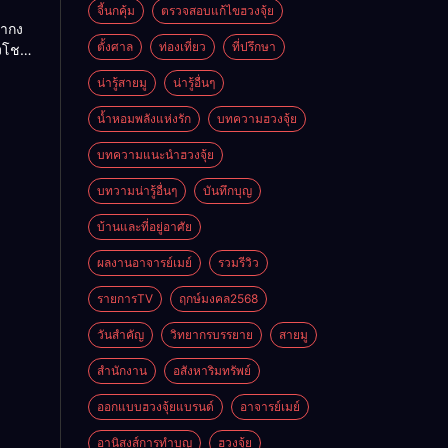
ย
จี้นกคุ้ม
ตรวจสอบแก้ไขฮวงจุ้ย
ถ่ากง
ตั้งศาล
ท่องเที่ยว
ที่ปรึกษา
่งโชค
ั่นคง
น่ารู้สายมู
น่ารู้อื่นๆ
ดี
น้ำหอมพลังแห่งรัก
บทความฮวงจุ้ย
บทความแนะนำฮวงจุ้ย
บทวามน่ารู้อื่นๆ
บันทึกบุญ
บ้านและที่อยู่อาศัย
ผลงานอาจารย์เมย์
รวมรีวิว
รายการTV
ฤกษ์มงคล2568
วันสำคัญ
วิทยากรบรรยาย
สายมู
สำนักงาน
อสังหาริมทรัพย์
ออกแบบฮวงจุ้ยแบรนด์
อาจารย์เมย์
อานิสงส์การทำบุญ
ฮวงจุ้ย