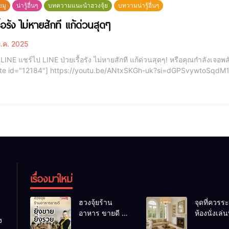
ยมู
น่ารู้อื่นๆ
บทความแนะนำฮวงจุ้ย
บทวามน่ารู้อื่นๆ
ื้อรัง ไม่หายสักที แก้ด่วนสุดๆ
.ค. 2025
กำลังเจอพลังงานร้ายสะสมในบ้านอยู่หรือเปล่า? [elementor-
NtxSKGh-uk?si=dGPSvywtoSqdM17R - ป่วยเรื้อรัง ไม่หายสักที แก้ด่วนสุดๆ! บางครั้ง ไม่ใช่
โรค... แต่คือ “พลังในบ้าน” ที่ทำร้ายเรา เจ็บป่วยซ้ำ ๆ รักษาไม่หายสักที...ตรวจ
เรื่องมาใหม่
ฮวงจุ้ยร้าน
จุดที่ควรระ
อาหาร ขายดี ยิ่ง
ห้องนั่งเล่นท
ง
ขายยิ่งรวย!
เผลอทำให้