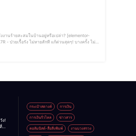
สุขภาพก็
กระเป๋าสตางค์
การเงิน
การเงินรั่วไหล
ข่าวสาร
วัง!
ี่
คอลัมนิสต์-สื่อสิ่งพิมพ์
งานบวงสรวง
พลัง