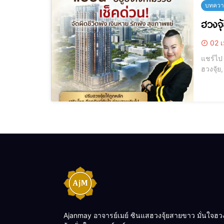
บทความ
ฮวงจุ้
02 เ
แชร์ไป LINE แชร์ไป LINE [elementor-template id="12184"] จัดฮวงจุ้ยคอน
ฮวงจุัย, ฮวงจุ้ยคอนโด,
Ajanmay อาจารย์เมย์ ซินแสฮวงจุ้ยสายขาว มั่นใจฮว