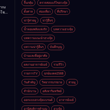
ย
จี้นกคุ้ม
ตรวจสอบแก้ไขฮวงจุ้ย
ถ่ากง
ตั้งศาล
ท่องเที่ยว
ที่ปรึกษา
่งโชค
ั่นคง
น่ารู้สายมู
น่ารู้อื่นๆ
ดี
น้ำหอมพลังแห่งรัก
บทความฮวงจุ้ย
บทความแนะนำฮวงจุ้ย
บทวามน่ารู้อื่นๆ
บันทึกบุญ
บ้านและที่อยู่อาศัย
ผลงานอาจารย์เมย์
รวมรีวิว
รายการTV
ฤกษ์มงคล2568
วันสำคัญ
วิทยากรบรรยาย
สายมู
สำนักงาน
อสังหาริมทรัพย์
ออกแบบฮวงจุ้ยแบรนด์
อาจารย์เมย์
อานิสงส์การทำบุญ
ฮวงจุ้ย