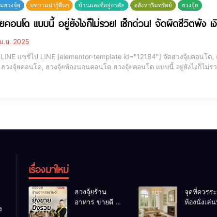
ฮวงจุ้ย
บทวามน่ารู้อื่นๆ
บ้านและที่อยู่อาศัย
อสังหาริมทรัพย์
ฮวงจุ้ย
ยคอนโด แบบนี้ อยู่ยังไงก็ไม่รวย! เช็กด่วน! จัดผิดชีวิตพัง เ
ม.ย. 2025
โด, แต่งห้องคอนโดตามฮวงจุ้ย, ทิศไหนดีซื้อคอนโด, จองคิว
 ฮวงจุ้ยห้องนอนคอนโด ฮวงจุ้ยคอนโด แบบนี้ อยู่ยังไงก็ไม่รวย! เช็กด่วน! จัดผิดชีวิตพัง เงินหาย ทำไมต้องรู้เรื่อง “ฮ
วงจุ้ยคอนโด”? สวัสดีค่ะ ในปัจจุบันที่คนส่วนใหญ่มักจะเลือกอยู่อาศัยในคอนโด กา
เรื่องมาใหม่
ฮวงจุ้ยร้าน
จุดที่ควรระ
อาหาร ขายดี ยิ่ง
ห้องนั่งเล่นท
ง
ขายยิ่งรวย!
เผลอทำให้