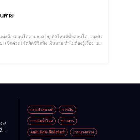
งินหาย
รเข
กระเป๋าสตางค์
การเงิน
การเงินรั่วไหล
ข่าวสาร
วัง!
ี่
คอลัมนิสต์-สื่อสิ่งพิมพ์
งานบวงสรวง
พลัง