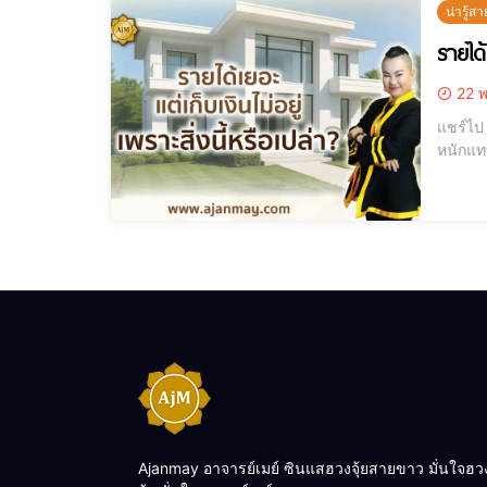
น่ารู้สา
รายได้
22 พ
แชร์ไป LINE แชร์ไป LINE . รายได้เยอะ แต่เก็บเงินไม่อยู่ เพราะสิ่งนี้หรือ
หนักแทบตา
Ajanmay อาจารย์เมย์ ซินแสฮวงจุ้ยสายขาว มั่นใจฮว