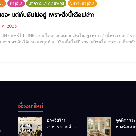
ยมู
น่ารู้อื่นๆ
บทความแนะนำฮวงจุ้ย
บทวามน่ารู้อื่นๆ
เยอะ แต่เก็บเงินไม่อยู่ เพราะสิ่งนี้หรือเปล่า?
.ค. 2025
เปล่า? ระวังกระจกใสหน้าบ้าน พลังร้ายที่หลายคนมองข้ามทำงาน
ย หาเงินได้มาก แต่สุดท้าย “เงินเก็บไม่มี” เพราะบ้านไม่สามารถเก็บพลังทรัพย์ไว้ได้ บทความนี้ AJANMA
เข้าใจ “ฮวงจุ้ยกระจกใส” ว่ามีผลกับกระเป๋
เรื่องมาใหม่
ฮวงจุ้ยร้าน
จุดที่ควรระ
อาหาร ขายดี ยิ่ง
ห้องนั่งเล่นท
ง
ขายยิ่งรวย!
เผลอทำให้