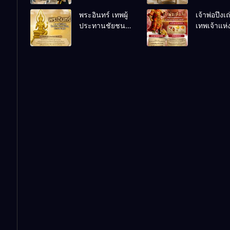
เคล็ดลับปรับดวง
ชีวิตถดถอ
พระอินทร์ เทพผู้
เจ้าพ่อปึงเ
ปรับร้านให้ลูกค้า
ประทานชัยชนะ
เทพเจ้าแห
แน่นตลอดปี
อำนาจ และ
ลาภ ความม
ปัญญา
และสุขภาพ