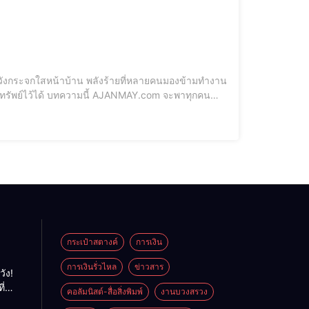
Y.com จะพาทุกคน
าสตางค์เรามากกว่าที่คิด! [elementor-template id="12184"
กระเป๋าสตางค์
การเงิน
การเงินรั่วไหล
ข่าวสาร
วัง!
ี่
คอลัมนิสต์-สื่อสิ่งพิมพ์
งานบวงสรวง
พลัง