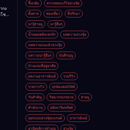
ย
จี้นกคุ้ม
ตรวจสอบแก้ไขฮวงจุ้ย
ถ่ากง
ตั้งศาล
ท่องเที่ยว
ที่ปรึกษา
่งโชค
ั่นคง
น่ารู้สายมู
น่ารู้อื่นๆ
ดี
น้ำหอมพลังแห่งรัก
บทความฮวงจุ้ย
บทความแนะนำฮวงจุ้ย
บทวามน่ารู้อื่นๆ
บันทึกบุญ
บ้านและที่อยู่อาศัย
ผลงานอาจารย์เมย์
รวมรีวิว
รายการTV
ฤกษ์มงคล2568
วันสำคัญ
วิทยากรบรรยาย
สายมู
สำนักงาน
อสังหาริมทรัพย์
ออกแบบฮวงจุ้ยแบรนด์
อาจารย์เมย์
อานิสงส์การทำบุญ
ฮวงจุ้ย