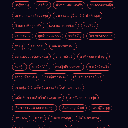
น่ารู้สายมู
น่ารู้อื่นๆ
น้ำหอมพลังแห่งรัก
บทความฮวงจุ้ย
บทความแนะนำฮวงจุ้ย
บทวามน่ารู้อื่นๆ
บันทึกบุญ
บ้านและที่อยู่อาศัย
ผลงานอาจารย์เมย์
รวมรีวิว
รายการTV
ฤกษ์มงคล2568
วันสำคัญ
วิทยากรบรรยาย
สายมู
สำนักงาน
อสังหาริมทรัพย์
ออกแบบฮวงจุ้ยแบรนด์
อาจารย์เมย์
อานิสงส์การทำบุญ
ฮวงจุ้ย
ฮวงจุ้ย VIP
ฮวงจุ้ยที่ควรทราบ
ฮวงจุ้ยร้านค้า
ฮวงจุ้ยห้องนอน
ฮวงจุ้ยห้องพระ
เกี่ยวกับอาจารย์เมย์
เข้ากลุ่ม
เคล็ดลับความสำเร็จด้านการงาน
เคล็ดลับความสำเร็จด้านสุขภาพ
เคสตัวอย่างฮวงจุ้ย
เรื่องเล่า เคสตัวอย่างฮวงจุ้ย
เรื่องเล่าลูกศิษย์
เศรษฐีใจบุญ
เสริมดวง
แก้ชง
โมบายฮวงจุ้ย
โลโก้เสริมดวง