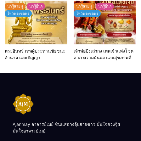
น่ารู้สายมู
น่ารู้อื่นๆ
น่ารู้สายมู
น่ารู้อื่นๆ
ไหว้พระขอพร
ไหว้พระขอพร
พระอินทร์ เทพผู้ประทานชัยชนะ
เจ้าพ่อปึงเถ่ากง เทพเจ้าแห่งโชค
อำนาจ และปัญญา
ลาภ ความมั่นคง และสุขภาพดี
Ajanmay อาจารย์เมย์ ซินแสฮวงจุ้ยสายขาว มั่นใจฮวงจุ้ย
มั่นใจอาจารย์เมย์