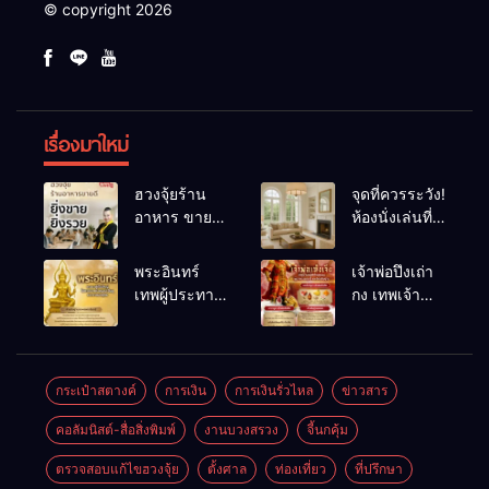
© copyright 2026
เรื่องมาใหม่
ฮวงจุ้ยร้าน
จุดที่ควรระวัง!
อาหาร ขายดี
ห้องนั่งเล่นที่
ยิ่งขายยิ่งรวย!
เผลอทำให้
เคล็ดลับปรับ
พลังชีวิต
พระอินทร์
เจ้าพ่อปึงเถ่า
ดวง ปรับร้าน
ถดถอย
เทพผู้ประทาน
กง เทพเจ้า
ให้ลูกค้าแน่น
ชัยชนะ
แห่งโชคลาภ
ตลอดปี
อำนาจ และ
ความมั่นคง
ปัญญา
และสุขภาพดี
กระเป๋าสตางค์
การเงิน
การเงินรั่วไหล
ข่าวสาร
คอลัมนิสต์-สื่อสิ่งพิมพ์
งานบวงสรวง
จี้นกคุ้ม
ตรวจสอบแก้ไขฮวงจุ้ย
ตั้งศาล
ท่องเที่ยว
ที่ปรึกษา