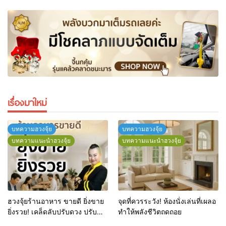
เรื่องมาใหม่
บทความฮวงจุ้ย
บทความฮวงจุ้ย
บทความแนะนำฮวงจุ้ย
บทความแนะนำฮวงจุ้ย
ฮวงจุ้ยร้านอาหาร ขายดี ยิ่งขาย
จุดที่ควรระวัง! ห้องนั่งเล่นที่เผลอ
ยิ่งรวย! เคล็ดลับปรับดวง ปรับ
ทำให้พลังชีวิตถดถอย
ร้านให้ลูกค้าแน่นตลอดปี