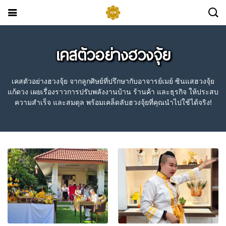
เคสตัวอย่างฮวงจุ้ย
เคสตัวอย่างฮวงจุ้ย จากลูกศิษย์ที่ปรึกษากับอาจารย์เมย์ ซินแสฮวงจุ้ย
แก้ดวง เผยเรื่องราวการปรับพลังงานบ้าน ร้านค้า และธุรกิจ ให้ประสบ
ความสำเร็จ และสมดุล พร้อมเคล็ดลับฮวงจุ้ยที่คุณนำไปใช้ได้จริง!