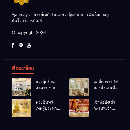
Ajanmay อาจารย์เมย์ ซินแสฮวงจุ้ยสายขาว มั่นใจฮวงจุ้ย
มั่นใจอาจารย์เมย์
© copyright 2026
เรื่องมาใหม่
ฮวงจุ้ยร้าน
จุดที่ควรระวัง!
อาหาร ขายดี
ห้องนั่งเล่นที่
ยิ่งขายยิ่งรวย!
เผลอทำให้
เคล็ดลับปรับ
พลังชีวิต
พระอินทร์
เจ้าพ่อปึงเถ่า
ดวง ปรับร้าน
ถดถอย
เทพผู้ประทาน
กง เทพเจ้า
ให้ลูกค้าแน่น
ชัยชนะ
แห่งโชคลาภ
ตลอดปี
อำนาจ และ
ความมั่นคง
ปัญญา
และสุขภาพดี