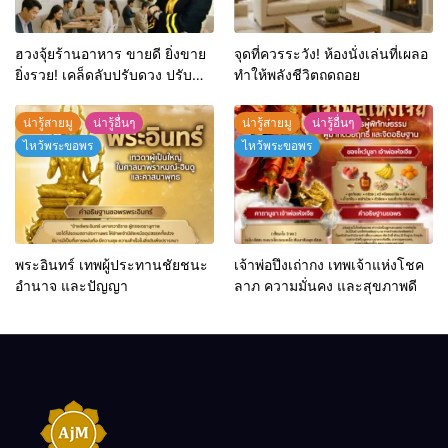
ฮวงจุ้ยร้านอาหาร ขายดี ยิ่งขาย
จุดที่ควรระวัง! ห้องนั่งเล่นที่เผลอ
ยิ่งรวย! เคล็ดลับปรับดวง ปรับ
ทำให้พลังชีวิตถดถอย
ร้านให้ลูกค้าแน่นตลอดปี
น่ารู้สายมู
น่ารู้อื่นๆ
น่ารู้สายมู
น่ารู้อื่นๆ
ไหว้พระขอพร
ไหว้พระขอพร
พระอินทร์ เทพผู้ประทานชัยชนะ
เจ้าพ่อปึงเถ่ากง เทพเจ้าแห่งโชค
อำนาจ และปัญญา
ลาภ ความมั่นคง และสุขภาพดี