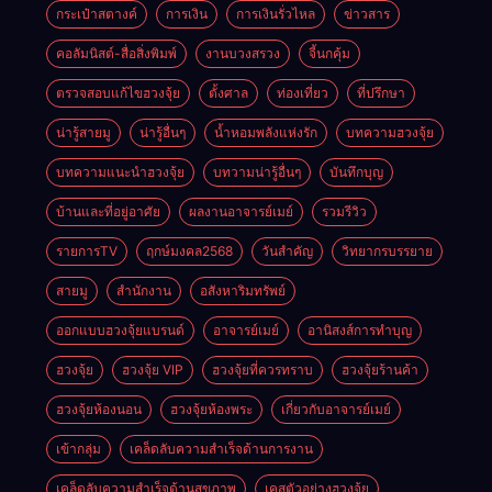
กระเป๋าสตางค์
การเงิน
การเงินรั่วไหล
ข่าวสาร
คอลัมนิสต์-สื่อสิ่งพิมพ์
งานบวงสรวง
จี้นกคุ้ม
ตรวจสอบแก้ไขฮวงจุ้ย
ตั้งศาล
ท่องเที่ยว
ที่ปรึกษา
น่ารู้สายมู
น่ารู้อื่นๆ
น้ำหอมพลังแห่งรัก
บทความฮวงจุ้ย
บทความแนะนำฮวงจุ้ย
บทวามน่ารู้อื่นๆ
บันทึกบุญ
บ้านและที่อยู่อาศัย
ผลงานอาจารย์เมย์
รวมรีวิว
รายการTV
ฤกษ์มงคล2568
วันสำคัญ
วิทยากรบรรยาย
สายมู
สำนักงาน
อสังหาริมทรัพย์
ออกแบบฮวงจุ้ยแบรนด์
อาจารย์เมย์
อานิสงส์การทำบุญ
ฮวงจุ้ย
ฮวงจุ้ย VIP
ฮวงจุ้ยที่ควรทราบ
ฮวงจุ้ยร้านค้า
ฮวงจุ้ยห้องนอน
ฮวงจุ้ยห้องพระ
เกี่ยวกับอาจารย์เมย์
เข้ากลุ่ม
เคล็ดลับความสำเร็จด้านการงาน
เคล็ดลับความสำเร็จด้านสุขภาพ
เคสตัวอย่างฮวงจุ้ย