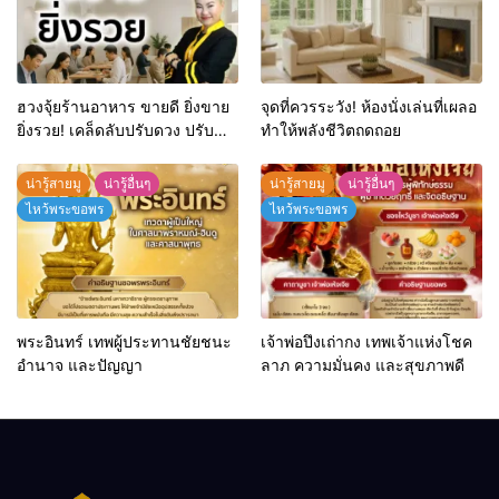
ฮวงจุ้ยร้านอาหาร ขายดี ยิ่งขาย
จุดที่ควรระวัง! ห้องนั่งเล่นที่เผลอ
ยิ่งรวย! เคล็ดลับปรับดวง ปรับ
ทำให้พลังชีวิตถดถอย
ร้านให้ลูกค้าแน่นตลอดปี
น่ารู้สายมู
น่ารู้อื่นๆ
น่ารู้สายมู
น่ารู้อื่นๆ
ไหว้พระขอพร
ไหว้พระขอพร
พระอินทร์ เทพผู้ประทานชัยชนะ
เจ้าพ่อปึงเถ่ากง เทพเจ้าแห่งโชค
อำนาจ และปัญญา
ลาภ ความมั่นคง และสุขภาพดี