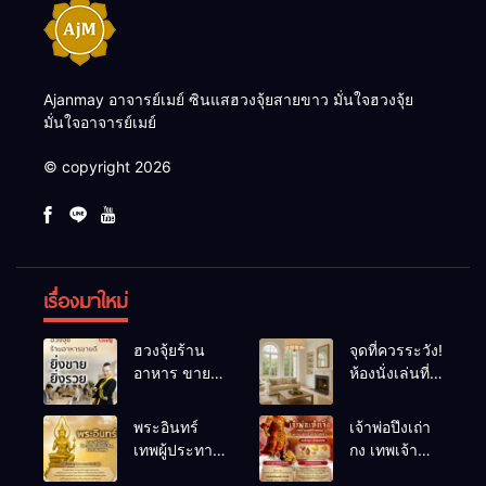
Ajanmay อาจารย์เมย์ ซินแสฮวงจุ้ยสายขาว มั่นใจฮวงจุ้ย
มั่นใจอาจารย์เมย์
© copyright 2026
เรื่องมาใหม่
ฮวงจุ้ยร้าน
จุดที่ควรระวัง!
อาหาร ขายดี
ห้องนั่งเล่นที่
ยิ่งขายยิ่งรวย!
เผลอทำให้
เคล็ดลับปรับ
พลังชีวิต
พระอินทร์
เจ้าพ่อปึงเถ่า
ดวง ปรับร้าน
ถดถอย
เทพผู้ประทาน
กง เทพเจ้า
ให้ลูกค้าแน่น
ชัยชนะ
แห่งโชคลาภ