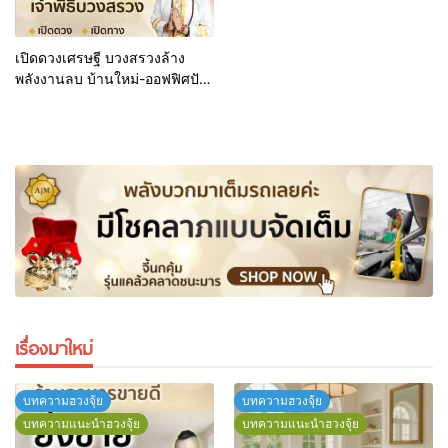
เปิดดวงเศรษฐี บวงสรวงล้าง
พลังงานลบ บ้านใหม่-ออฟฟิศปัง
ล้างอาถรรพ์
เรื่องมาใหม่
บทความฮวงจุ้ย
บทความฮวงจุ้ย
บทความแนะนำฮวงจุ้ย
บทความแนะนำฮวงจุ้ย