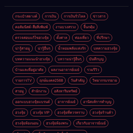
ตลอดปี
อำนาจ และ
ความมั่นคง
ปัญญา
และสุขภาพดี
กระเป๋าสตางค์
การเงิน
การเงินรั่วไหล
ข่าวสาร
คอลัมนิสต์-สื่อสิ่งพิมพ์
งานบวงสรวง
จี้นกคุ้ม
ตรวจสอบแก้ไขฮวงจุ้ย
ตั้งศาล
ท่องเที่ยว
ที่ปรึกษา
น่ารู้สายมู
น่ารู้อื่นๆ
น้ำหอมพลังแห่งรัก
บทความฮวงจุ้ย
บทความแนะนำฮวงจุ้ย
บทวามน่ารู้อื่นๆ
บันทึกบุญ
บ้านและที่อยู่อาศัย
ผลงานอาจารย์เมย์
รวมรีวิว
รายการTV
ฤกษ์มงคล2568
วันสำคัญ
วิทยากรบรรยาย
สายมู
สำนักงาน
อสังหาริมทรัพย์
ออกแบบฮวงจุ้ยแบรนด์
อาจารย์เมย์
อานิสงส์การทำบุญ
ฮวงจุ้ย
ฮวงจุ้ย VIP
ฮวงจุ้ยที่ควรทราบ
ฮวงจุ้ยร้านค้า
ฮวงจุ้ยห้องนอน
ฮวงจุ้ยห้องพระ
เกี่ยวกับอาจารย์เมย์