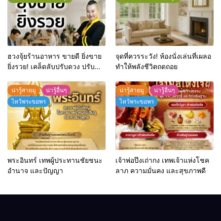
ฮวงจุ้ยร้านอาหาร ขายดี ยิ่งขาย
จุดที่ควรระวัง! ห้องนั่งเล่นที่เผลอ
ยิ่งรวย! เคล็ดลับปรับดวง ปรับ
ทำให้พลังชีวิตถดถอย
ร้านให้ลูกค้าแน่นตลอดปี
น่ารู้สายมู
น่ารู้อื่นๆ
น่ารู้สายมู
น่ารู้อื่นๆ
ไหว้พระขอพร
ไหว้พระขอพร
พระอินทร์ เทพผู้ประทานชัยชนะ
เจ้าพ่อปึงเถ่ากง เทพเจ้าแห่งโชค
อำนาจ และปัญญา
ลาภ ความมั่นคง และสุขภาพดี