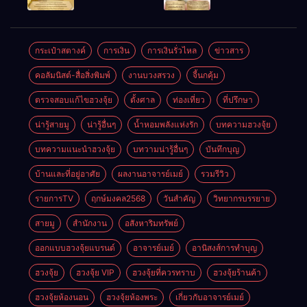
ชัยชนะ
แห่งโชคลาภ
ตลอดปี
อำนาจ และ
ความมั่นคง
ปัญญา
และสุขภาพดี
กระเป๋าสตางค์
การเงิน
การเงินรั่วไหล
ข่าวสาร
คอลัมนิสต์-สื่อสิ่งพิมพ์
งานบวงสรวง
จี้นกคุ้ม
ตรวจสอบแก้ไขฮวงจุ้ย
ตั้งศาล
ท่องเที่ยว
ที่ปรึกษา
น่ารู้สายมู
น่ารู้อื่นๆ
น้ำหอมพลังแห่งรัก
บทความฮวงจุ้ย
บทความแนะนำฮวงจุ้ย
บทวามน่ารู้อื่นๆ
บันทึกบุญ
บ้านและที่อยู่อาศัย
ผลงานอาจารย์เมย์
รวมรีวิว
รายการTV
ฤกษ์มงคล2568
วันสำคัญ
วิทยากรบรรยาย
สายมู
สำนักงาน
อสังหาริมทรัพย์
ออกแบบฮวงจุ้ยแบรนด์
อาจารย์เมย์
อานิสงส์การทำบุญ
ฮวงจุ้ย
ฮวงจุ้ย VIP
ฮวงจุ้ยที่ควรทราบ
ฮวงจุ้ยร้านค้า
ฮวงจุ้ยห้องนอน
ฮวงจุ้ยห้องพระ
เกี่ยวกับอาจารย์เมย์