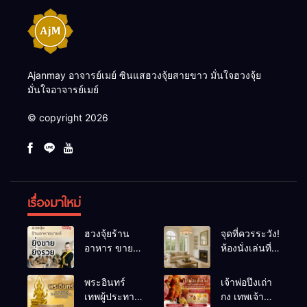
Ajanmay อาจารย์เมย์ ซินแสฮวงจุ้ยสายขาว มั่นใจฮวงจุ้ย
มั่นใจอาจารย์เมย์
© copyright 2026
เรื่องมาใหม่
ฮวงจุ้ยร้าน
จุดที่ควรระวัง!
อาหาร ขายดี
ห้องนั่งเล่นที่
ยิ่งขายยิ่งรวย!
เผลอทำให้
เคล็ดลับปรับ
พลังชีวิต
พระอินทร์
เจ้าพ่อปึงเถ่า
ดวง ปรับร้าน
ถดถอย
เทพผู้ประทาน
กง เทพเจ้า
ให้ลูกค้าแน่น