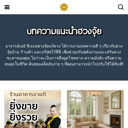
บทความแนะนำฮวงจุ้ย
อาจารย์เมย์ ซินแสฮวงจุ้ยแก้ดวง ได้รวบรวมบทความดี ๆ เกี่ยวกับฮวง
จุ้ยบ้าน ร้านค้า และบริษัทไว้ที่นี่ เพื่อช่วยปรับพลังงานและเสริมดวง
ชะตาของคุณ ไม่ว่าจะเป็นการดึงดูดโชคลาภ ความมั่งคั่ง หรือความ
สมดุลในชีวิต ค้นพบเคล็ดลับง่าย ๆ ที่คุณสามารถนำไปปรับใช้ได้ทันที!