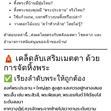
หิ้งพระที่บ้านมีฝุ่นไหม?
หิ้งพระของคุณมี “พระประธาน” จริงไหม?
ใช้แก้วแถม, แจกฟรีวางบนหิ้งหรือเปล่า?
วางดอกไม้แบบ “คว่ำหัวกล้วย” โดยไม่รู้?
คำตอบเหล่านี้…ส่งผลโดยตรงกับพลังเมตตา โชคลาภ และ
อำนาจการสนับสนุนของเจ้าของบ้าน!
🛕 เคล็ดลับเสริมเมตตา ด้วย
การจัดหิ้งพระ
✅ เรียงลำดับพระให้ถูกต้อง
องค์พระประธาน = ใหญ่สุด สูงสุด และควรอยู่กลางเสมอ
พระอื่น เช่น พระสิวลี, พระพิฆเนศ, พระอรหันต์ ให้เรียงไล่
ระดับลงมา
หากวางตู้คู่ ควรจัดพระจากซ้ายไปขวาตามระดับความ