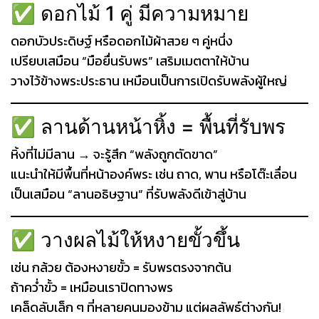
✅ ดอกไม้ 1 คู่ มีความหมาย
ดอกบัวประดิษฐ์ หรือดอกไม้ผ้าสวย ๆ คู่หนึ่ง
เปรียบเสมือน “มือยื่นรับพร” เสริมเมตตาให้บ้าน
วางไว้ข้างพระประธาน เหมือนเป็นการเปิดรับพลังผู้ใหญ่
✅ ลานด้านหน้าหิ้ง = พื้นที่รับพร
หิ้งที่ไม่มีลาน → จะรู้สึก “พลังถูกตัดขาด”
แนะนำให้มีพื้นที่หน้าองค์พระ เช่น ถาด, พาน หรือโต๊ะเลื่อน
เป็นเสมือน “ลานอธิษฐาน” ที่รับพลังดีเข้าสู่บ้าน
✅ วางผลไม้ให้หงายขั้วขึ้น
เช่น กล้วย ต้องหงายขั้ว = รับพรตรงจากต้น
ถ้าคว่ำขั้ว = เหมือนเราปิดทางพร
เคล็ดลับเล็ก ๆ ที่หลายคนมองข้าม แต่ผลลัพธ์ต่างกัน!