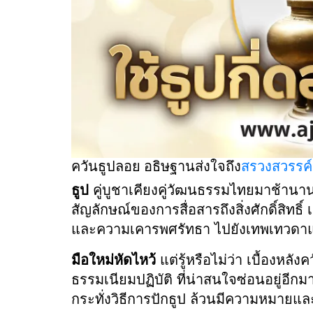
ควันธูปลอย อธิษฐานส่งใจถึง
สรวงสวรรค์
ธูป
คู่บูชาเคียงคู่วัฒนธรรมไทยมาช้านา
สัญลักษณ์ของการสื่อสารถึงสิ่งศักดิ์สิท
และความเคารพศรัทธา ไปยังเทพเทวดาและ
มือใหม่หัดไหว้
แต่รู้หรือไม่ว่า เบื้องหลังค
ธรรมเนียมปฏิบัติ ที่น่าสนใจซ่อนอยู่อีก
กระทั่งวิธีการปักธูป ล้วนมีความหมายแล