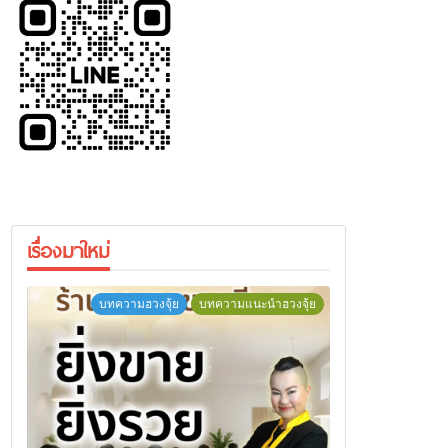
เรื่องมาใหม่
บทความฮวงจุ้ย
บทความแนะนำฮวงจุ้ย