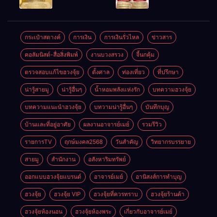
ให้ลูกค้าแน่น
ชัยชนะ
แห่งโชคลาภ
ตลอดปี
อำนาจ และ
ความมั่นคง
ปัญญา
และสุขภาพดี
กระเป๋าสตางค์
การเงิน
การเงินรั่วไหล
ข่าวสาร
คอลัมนิสต์-สื่อสิ่งพิมพ์
งานบวงสรวง
จี้นกคุ้ม
ตรวจสอบแก้ไขฮวงจุ้ย
ตั้งศาล
ท่องเที่ยว
ที่ปรึกษา
น่ารู้สายมู
น่ารู้อื่นๆ
น้ำหอมพลังแห่งรัก
บทความฮวงจุ้ย
บทความแนะนำฮวงจุ้ย
บทวามน่ารู้อื่นๆ
บันทึกบุญ
บ้านและที่อยู่อาศัย
ผลงานอาจารย์เมย์
รวมรีวิว
รายการTV
ฤกษ์มงคล2568
วันสำคัญ
วิทยากรบรรยาย
สายมู
สำนักงาน
อสังหาริมทรัพย์
ออกแบบฮวงจุ้ยแบรนด์
อาจารย์เมย์
อานิสงส์การทำบุญ
ฮวงจุ้ย
ฮวงจุ้ย VIP
ฮวงจุ้ยที่ควรทราบ
ฮวงจุ้ยร้านค้า
ฮวงจุ้ยห้องนอน
ฮวงจุ้ยห้องพระ
เกี่ยวกับอาจารย์เมย์