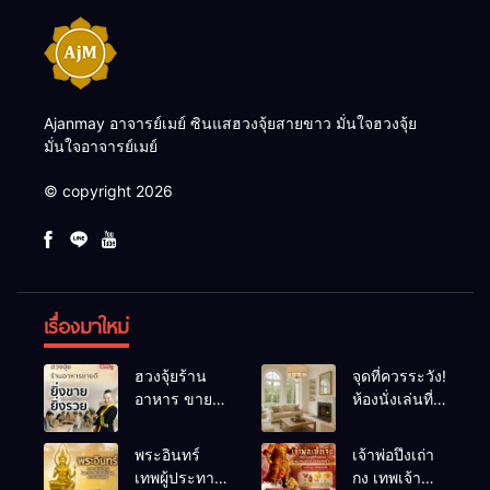
Ajanmay อาจารย์เมย์ ซินแสฮวงจุ้ยสายขาว มั่นใจฮวงจุ้ย
มั่นใจอาจารย์เมย์
© copyright 2026
เรื่องมาใหม่
ฮวงจุ้ยร้าน
จุดที่ควรระวัง!
อาหาร ขายดี
ห้องนั่งเล่นที่
ยิ่งขายยิ่งรวย!
เผลอทำให้
เคล็ดลับปรับ
พลังชีวิต
พระอินทร์
เจ้าพ่อปึงเถ่า
ดวง ปรับร้าน
ถดถอย
เทพผู้ประทาน
กง เทพเจ้า