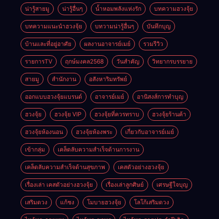
น่ารู้สายมู
น่ารู้อื่นๆ
น้ำหอมพลังแห่งรัก
บทความฮวงจุ้ย
บทความแนะนำฮวงจุ้ย
บทวามน่ารู้อื่นๆ
บันทึกบุญ
บ้านและที่อยู่อาศัย
ผลงานอาจารย์เมย์
รวมรีวิว
รายการTV
ฤกษ์มงคล2568
วันสำคัญ
วิทยากรบรรยาย
สายมู
สำนักงาน
อสังหาริมทรัพย์
ออกแบบฮวงจุ้ยแบรนด์
อาจารย์เมย์
อานิสงส์การทำบุญ
ฮวงจุ้ย
ฮวงจุ้ย VIP
ฮวงจุ้ยที่ควรทราบ
ฮวงจุ้ยร้านค้า
ฮวงจุ้ยห้องนอน
ฮวงจุ้ยห้องพระ
เกี่ยวกับอาจารย์เมย์
เข้ากลุ่ม
เคล็ดลับความสำเร็จด้านการงาน
เคล็ดลับความสำเร็จด้านสุขภาพ
เคสตัวอย่างฮวงจุ้ย
เรื่องเล่า เคสตัวอย่างฮวงจุ้ย
เรื่องเล่าลูกศิษย์
เศรษฐีใจบุญ
เสริมดวง
แก้ชง
โมบายฮวงจุ้ย
โลโก้เสริมดวง