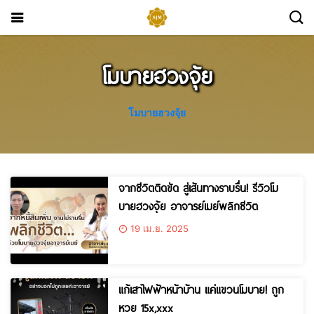
โมบายฮวงจุ้ย
โมบายฮวงจุ้ย
จากชีวิตติดขัด สู่เส้นทางราบรื่น! รีวิวโม
บายฮวงจุ้ย อาจารย์เมย์พลิกชีวิต
19 เม.ย. 2025
แก้เสาไฟฟ้าหน้าบ้าน แค่แขวนโมบาย! ถูก
หวย 15x,xxx