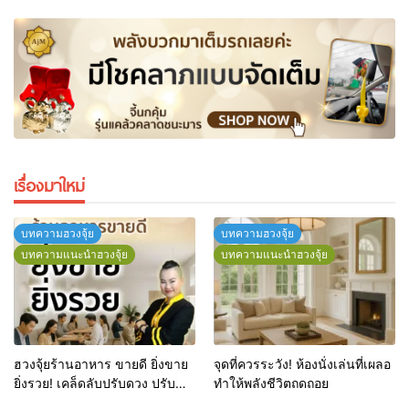
เรื่องมาใหม่
บทความฮวงจุ้ย
บทความฮวงจุ้ย
บทความแนะนำฮวงจุ้ย
บทความแนะนำฮวงจุ้ย
ฮวงจุ้ยร้านอาหาร ขายดี ยิ่งขาย
จุดที่ควรระวัง! ห้องนั่งเล่นที่เผลอ
ยิ่งรวย! เคล็ดลับปรับดวง ปรับ
ทำให้พลังชีวิตถดถอย
ร้านให้ลูกค้าแน่นตลอดปี