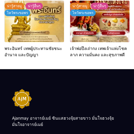
น่ารู้สายมู
น่ารู้อื่นๆ
น่ารู้สายมู
น่ารู้อื่นๆ
ไหว้พระขอพร
ไหว้พระขอพร
พระอินทร์ เทพผู้ประทานชัยชนะ
เจ้าพ่อปึงเถ่ากง เทพเจ้าแห่งโชค
อำนาจ และปัญญา
ลาภ ความมั่นคง และสุขภาพดี
Ajanmay อาจารย์เมย์ ซินแสฮวงจุ้ยสายขาว มั่นใจฮวงจุ้ย
มั่นใจอาจารย์เมย์