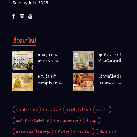
© copyright 2026
เรื่องมาใหม่
ฮวงจุ้ยร้าน
จุดที่ควรระวัง!
อาหาร ขายดี
ห้องนั่งเล่นที่
ยิ่งขายยิ่งรวย!
เผลอทำให้
เคล็ดลับปรับ
พลังชีวิต
พระอินทร์
เจ้าพ่อปึงเถ่า
ดวง ปรับร้าน
ถดถอย
เทพผู้ประทาน
กง เทพเจ้า
ให้ลูกค้าแน่น
ชัยชนะ
แห่งโชคลาภ
ตลอดปี
อำนาจ และ
ความมั่นคง
ปัญญา
และสุขภาพดี
กระเป๋าสตางค์
การเงิน
การเงินรั่วไหล
ข่าวสาร
คอลัมนิสต์-สื่อสิ่งพิมพ์
งานบวงสรวง
จี้นกคุ้ม
ตรวจสอบแก้ไขฮวงจุ้ย
ตั้งศาล
ท่องเที่ยว
ที่ปรึกษา