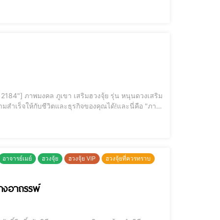
ังก์ฮ่องเต้" ที่เปี่ยมไปด้วยพลัง อำนาจ และความมั่นคง
อาจารย์เมย์
ฮวงจุ้ย
ฮวงจุ้ย VIP
ฮวงจุ้ยที่ควรทราบ
้างอาถรรพ์