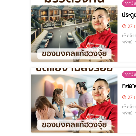
การเงิน
ประตูต
07 เ
เซ็ทค้า
ทรัพย์,
การเงิน
ทะเลา
07 เ
เซ็ทค้า
ทรัพย์,
โมบายกระดิ่งลม ซื้อที่
ไม่เหมื