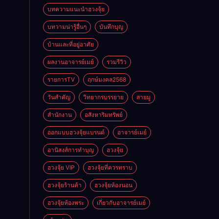
บทความแนะนำฮวงจุ้ย
บทวามน่ารู้อื่นๆ
บันทึกบุญ
บ้านและที่อยู่อาศัย
ผลงานอาจารย์เมย์
รวมรีวิว
รายการTV
ฤกษ์มงคล2568
วันสำคัญ
วิทยากรบรรยาย
สายมู
สำนักงาน
อสังหาริมทรัพย์
ออกแบบฮวงจุ้ยแบรนด์
อาจารย์เมย์
อานิสงส์การทำบุญ
ฮวงจุ้ย
ฮวงจุ้ย VIP
ฮวงจุ้ยที่ควรทราบ
ฮวงจุ้ยร้านค้า
ฮวงจุ้ยห้องนอน
ฮวงจุ้ยห้องพระ
เกี่ยวกับอาจารย์เมย์