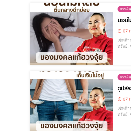
การเงิน
นอนไม
07 เ
เซ็ทค้า
ทรัพย์,
โมบายกระดิ่งลม ซื้อที
ไม่สะดุ
การเงิน
อุปสรร
07 เ
เซ็ทค้า
ทรัพย์,
โมบายกระดิ่งลม ซื้อที
ไม่สะดุ