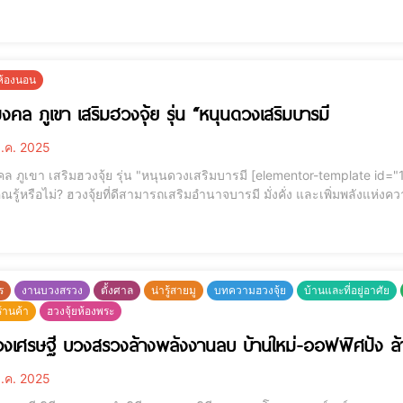
มบายฮวงจุ้ยน้ำเต้า, โมบาย
ยห้องนอน
คล ภูเขา เสริมฮวงจุ้ย รุ่น “หนุนดวงเสริมบารมี
ี.ค. 2025
ิมฮวงจุ้ย รุ่น "หนุนดวงเสริมบารมี [elementor-template id="12184"] ภาพมงคล ภูเขา เสริมฮวงจุ้ย รุ่น หนุนดวงเสริม
ขา เสริมฮวงจุ้ย รุ่น หนุนดวงเสริมบารมี"ภาพที่ได้รับแรงบันดาลใจจาก "บัลล
ร
งานบวงสรวง
ตั้งศาล
น่ารู้สายมู
บทความฮวงจุ้ย
บ้านและที่อยู่อาศัย
ร้านค้า
ฮวงจุ้ยห้องพระ
วงเศรษฐี บวงสรวงล้างพลังงานลบ บ้านใหม่-ออฟฟิศปัง ล
ี.ค. 2025