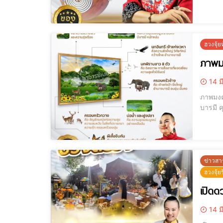
ซื้อที่ไหน [elementor-template id="12184"] โมบายฮวงจุ้ยน้ำเต้า, โมบายฮวงจุ้ยม้า, โมบายฮวงจุ้ยนกคุ้ม, โ
ฮวยจุ้
ฮวงจุ้
ภาพมง
14 ม
ภาพมงคล ภูเขา เสร
บารมี คุณรู้หรือไม่? ฮวงจุ้ยที่ดีสามารถเสริมอำนาจบารมี มั่งคั่ง และเพิ่มพลังแห่งความสำเร็จให้กับชีวิตและธุรกิจของคุณได้!และนี่คือ "ภาพ
มงคลภูเ
ข่าวสา
ฮวงจุ้ย
เปิดด
14 ม