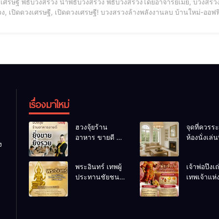
สรวง นำพิธีบวงสรวง พิธีบวงสรวงโดยอาจารย์เมย์, บวงสรวงศักดิ์สิทธิ์, จัดพิธีบวงสรวง, จองคิวฮวงจุ้ย, นำพิธี
เปิดดวงเศรษฐี, เปิดดวงเศรษฐี! บวงสรวงล้างพลังงานลบ บ้านใหม่-ออฟฟิศปัง ล้างอาถรรพ์ เปิดดว
นใหม่-ออฟฟิศปัง ล้างอาถรรพ์ ศัตรู คู่แข่งพ่าย ธุรกิจรุ่งเรือง หลายคนเข้าใจผิดว่าพิธีบวงสรวงทำได้ในวัด สถานที่ราชการ
านที่สำค
เรื่องมาใหม่
ฮวงจุ้ยร้าน
จุดที่ควรระ
อาหาร ขายดี ยิ่ง
ห้องนั่งเล่นท
ง
ขายยิ่งรวย!
เผลอทำให้
เคล็ดลับปรับดวง
ชีวิตถดถอ
พระอินทร์ เทพผู้
เจ้าพ่อปึงเ
ปรับร้านให้ลูกค้า
ประทานชัยชนะ
เทพเจ้าแห
แน่นตลอดปี
อำนาจ และ
ลาภ ความม
ปัญญา
และสุขภาพ