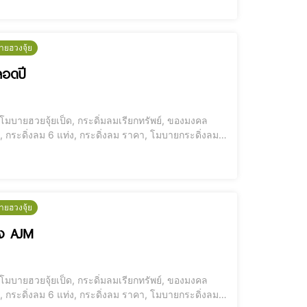
ายฮวงจุ้ย
ตลอดปี
 โมบายฮวยจุ้ยเป็ด, กระดิ่มลมเรียกทรัพย์, ของมงคล
้ย, กระดิ่งลม 6 แท่ง, กระดิ่งลม ราคา, โมบายกระดิ่งลม
ซื้อที่ไหน [elementor-template id="12184"] บ้านร่มเย็นเป็นสุข อยู่แล้วดี มีแต่โชค! เสริมพลังบ้านให้สงบร่มรื่นตลอดปี [elemento
ายฮวงจุ้ย
ุ่ง AJM
 โมบายฮวยจุ้ยเป็ด, กระดิ่มลมเรียกทรัพย์, ของมงคล
้ย, กระดิ่งลม 6 แท่ง, กระดิ่งลม ราคา, โมบายกระดิ่งลม