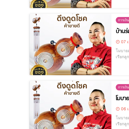
การเงิน
บ้านร่
07 เ
โมบายฮว
เรียกลู
การเงิน
โมบาย
06 เ
โมบายฮว
เรียกลู