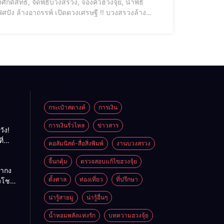
งเศรษฐี !! บวงสรวงล้าง
กระเป๋าสตางค์
การเงิน
การเงินรั่วไหล
ข่าวสาร
วัง!
ี่
คอลัมนิสต์-สื่อสิ่งพิมพ์
งานบวงสรวง
พลัง
ย
จี้นกคุ้ม
ตรวจสอบแก้ไขฮวงจุ้ย
ถ่ากง
ตั้งศาล
ท่องเที่ยว
ที่ปรึกษา
่งโชค
ั่นคง
น่ารู้สายมู
น่ารู้อื่นๆ
ดี
น้ำหอมพลังแห่งรัก
บทความฮวงจุ้ย