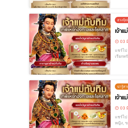
ฮวงจุ้
เจ้าแม
03 ม
แชร์ไป LINE แชร์ไป LINE ขอพรดีๆ เรียกโชค เรียกเงิน เรียกผู้ใหญ่เมตตาได้จริง
น่ารู้สา
เจ้าแ
03 ม
แชร์ไป LINE แชร์ไป LINE เทพแห่งท้องทะเล, ไหว้เจ้าแม่ทับทิม, ศาลเจ้าแม่ทั
หญิง, ข