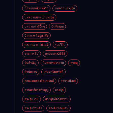
ดี
น้ำหอมพลังแห่งรัก
บทความฮวงจุ้ย
บทความแนะนำฮวงจุ้ย
บทวามน่ารู้อื่นๆ
บันทึกบุญ
บ้านและที่อยู่อาศัย
ผลงานอาจารย์เมย์
รวมรีวิว
รายการTV
ฤกษ์มงคล2568
วันสำคัญ
วิทยากรบรรยาย
สายมู
สำนักงาน
อสังหาริมทรัพย์
ออกแบบฮวงจุ้ยแบรนด์
อาจารย์เมย์
อานิสงส์การทำบุญ
ฮวงจุ้ย
ฮวงจุ้ย VIP
ฮวงจุ้ยที่ควรทราบ
ฮวงจุ้ยร้านค้า
ฮวงจุ้ยห้องนอน