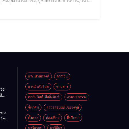
 ขอลุยงานให้สำเร็จ, บูชาพระเจ้าตากในบ้าน, ไหว้
รธุรกิจ, สวดคาถาชัยชนะ, คาถากล้าหาญ, พลังใจนักสู
กระเป๋าสตางค์
การเงิน
การเงินรั่วไหล
ข่าวสาร
วัง!
ี่
คอลัมนิสต์-สื่อสิ่งพิมพ์
งานบวงสรวง
พลัง
ย
จี้นกคุ้ม
ตรวจสอบแก้ไขฮวงจุ้ย
ถ่ากง
ตั้งศาล
ท่องเที่ยว
ที่ปรึกษา
่งโชค
ั่นคง
น่ารู้สายมู
น่ารู้อื่นๆ