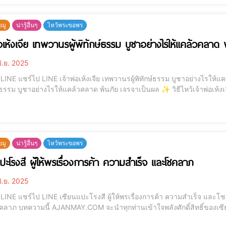
ยมู
น่ารู้อื่นๆ
ไหว้พระขอพร
่อเห้งเจีย เทพวานรผู้พิทักษ์ธรรม บูชาอย่างไรให้แคล้วคลาด 
ิ.ย. 2025
ให้แคล้วคลาด พ้นภัย เจรจาเป็นผล . เจ้าพ่อเห้งเจีย” เทพวานร
ูชาอย่างไรให้แคล้วคลาด พ้นภัย เจรจาเป็นผล ✨ วิธีไหว้เจ้าพ่อเห้งเจีย ของไหว้ คาถา คำอธิษฐาน พร้อมเคล็ดลับเสริมพลัง
ไม่พลาดโชค บทความนี้ AJANMAY.COM จะนำทุกท่านเข้าใจถึง “เจ้าพ่อเห้งเจีย” 
ยมู
น่ารู้อื่นๆ
ไหว้พระขอพร
แปะโรงสี ผู้ให้พรเรื่องการค้า ความสำเร็จ และโชคลาภ
ิ.ย. 2025
และโชคลาภ . เซียนแปะโรงสีผู้ให้พรเรื่องการค้า ความสำเร็จ
ซียนแปะโรงสีเทพพ่อปู่ผู้เป็นที่นับถือของพ่อค้าแม่ค้าทั่ว
ผู้ศรัทธาที่ขอพรแล้ว “ปิดยอด ปังแบบไม่คาดคิด”เหมาะอย่างยิ่งสำหรับคนที