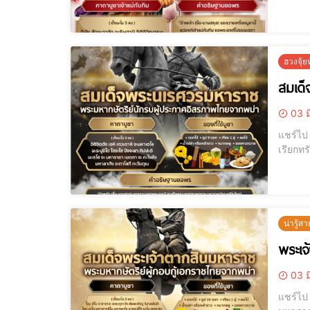
ฮวงจุ้
สมเด
03 ม
แชร์ไป LINE แชร์ไป LINE ขอพรดีๆ เรียกโชค เรียกเงิน เรียกผู้ใหญ่เมตตาได้จริง
น่ารู้สา
พระเจ
03 ม
แชร์ไป LINE แชร์ไป LINE พระเจ้าตากสิน, สมเด็จพระเจ้าตากสิน, คาถาพระ