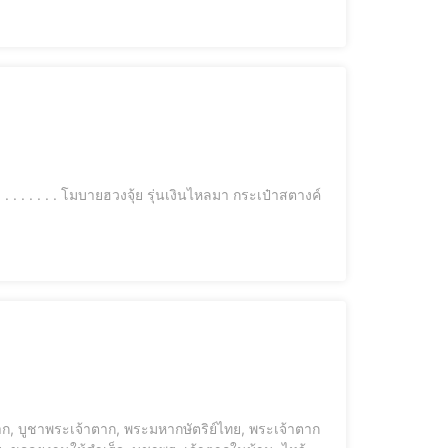
ตตา, เทียนแดงมงคล . เจ้าแม่ทับทิม เทพีแห่งท้องท