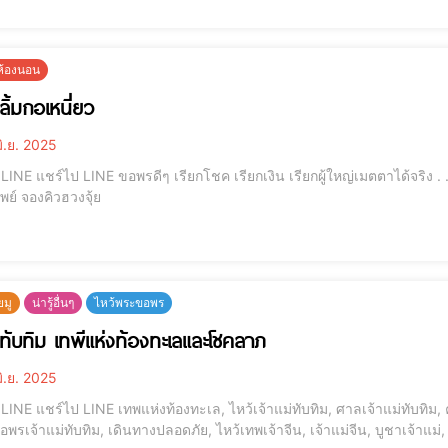
ยห้องนอน
่ลิ้มกอเหนี่ยว
ิ.ย. 2025
 . . . . . . . . . โมบายฮวงจุ้ย รุ่นเงินไหลมา กระเป๋าสตางค์
เรียกทรัพย์ จองคิวฮวงจุ้ย
ยมู
น่ารู้อื่นๆ
ไหว้พระขอพร
ม่ทับทิม เทพีแห่งท้องทะเลและโชคลาภ
ิ.ย. 2025
บทิม, คาถาบูชาเจ้าแม่ทับทิม, เทพเจ้าจีน, เจ้าแม่มาจู่, เทพ
อพรเจ้าแม่ทับทิม, เดินทางปลอดภัย, ไหว้เทพเจ้าจีน, เจ้าแม่จีน, บูชาเจ้าแ