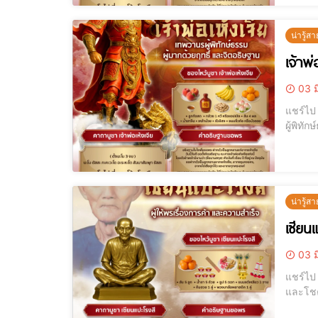
น่ารู้สา
เจ้าพ
03 ม
แชร์ไป LINE แชร์ไป LINE เจ้าพ่อเห้งเจีย เทพวานรผู้พิทักษ์ธรรม บูชาอย่างไร
ผู้พิทักษ์ธรรม บ
น่ารู้สา
เซียน
03 ม
แชร์ไป LINE แชร์ไป LINE เซียนแปะโรงสี ผู้ให้พรเรื่องการค้า ความสำเร็จ 
และโชคลาภ บทความนี้ AJANMAY.COM จะนำทุกท่านเข้าใจพลังศักดิ์สิทธิ์ของเ
ไทยและ