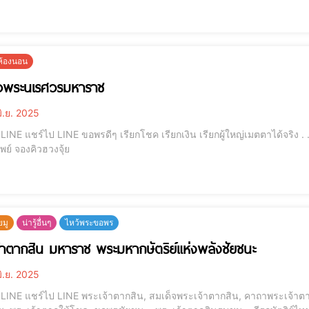
เจ้า, กระดาษไหว้เจ้า, ศาลเจ้าริมน้ำ, ไหว้ขอเม
ยห้องนอน
็จพระนเรศวรมหาราช
ิ.ย. 2025
 . . . . . . . . . โมบายฮวงจุ้ย รุ่นเงินไหลมา กระเป๋าสตางค์
เรียกทรัพย์ จองคิวฮวงจุ้ย
ยมู
น่ารู้อื่นๆ
ไหว้พระขอพร
้าตากสิน มหาราช พระมหากษัตริย์แห่งพลังชัยชนะ
ิ.ย. 2025
เจ้าตาก, บูชาพระเจ้าตาก, พระมหากษัตริย์ไทย, พระเจ้าตาก