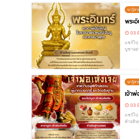
น่ารู้สา
พระอิ
03 ม
แชร์ไป LINE แชร์ไป LINE พระอินทร์ เทพผู้ประทานชัยชนะ อำนาจ และป
บูชาอย่างไรให้สม
หนึ่งใ
น่ารู้สา
เจ้าพ
03 ม
แชร์ไป LINE แชร์ไป LINE เจ้าพ่อปึงเถ่ากง เทพเจ้าแห่งโชคลาภ ความมั่นคง
คำอธิษฐานเสริมชีวิตทั้งบ้าน . เจ้