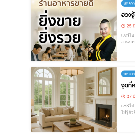
บทความ
ฮวงจุ
25 ม
แชร์ไป LINE แชร์ไป LINE ฮวงจุ้ยร้านอาหาร, ฮวงจุ้ยร้านค้า, ฮวงจุ้ยค้าขา
อ่านบทค
บทความ
จุดที่
07 ม
แชร์ไป LINE แชร์ไป LINE จุดที่ควรระวัง! ห้องนั่งเล่นที่เผลอทำให้พลังชีวิต
ไม่รู้ตัวจัดให้ถูก