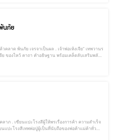
พ้นภัย
เทพวานรผู้พิท
่ทำมาค้าขาย ลงทุน เจร