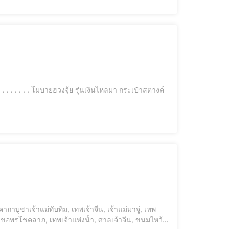
ม่, ขอพรโชคลาภ, เทพเจ้าแห่งน้ำ, ศาลเจ้าจีน, ขนมไหว้