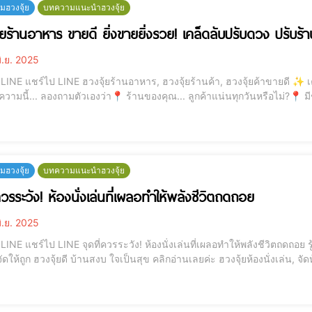
ฮวงจุ้ย
บทความแนะนำฮวงจุ้ย
้ยร้านอาหาร ขายดี ยิ่งขายยิ่งรวย! เคล็ดลับปรับดวง ปรับร้า
ิ.ย. 2025
ยดี ✨ เคล็ดลับปรับดวง ปรับร้านให้ลูกค้าแน่นตลอดปี ✨ ก่อน
วามนี้... ลองถามตัวเองว่า📍 ร้านของคุณ... ลูกค้าแน่นทุกวันหรือไม่?📍 มี
กำลังเริ่มต้นเปิดร้านใหม่ แล้วอยากให้ปังตั้งแต่วันแรก? ถ้าใช่
ฮวงจุ้ย
บทความแนะนำฮวงจุ้ย
ควรระวัง! ห้องนั่งเล่นที่เผลอทำให้พลังชีวิตถดถอย
ิ.ย. 2025
ถดถอย รู้หรือไม่? ห้องนั่งเล่นบางมุม อาจทำให้เงินไหลออกแบบ
 ฮวงจุ้ยดี บ้านสงบ ใจเป็นสุข คลิกอ่านเลยค่ะ ฮวงจุ้ยห้องนั่งเล่น, จัดห้องนั่งเล่น, พลังงานในบ้าน, ฮวงจุ้ยบ้าน, พื้นที่รับแขก,
พลังชีวิต, พลังบวกในบ้าน 💬 ทำไม "ห้องนั่งเล่น" จึงสำคัญ? ห้องนั่งเล่น ไ