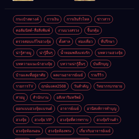
ตลอดปี
อำนาจ และ
ความมั่นคง
ปัญญา
และสุขภาพดี
กระเป๋าสตางค์
การเงิน
การเงินรั่วไหล
ข่าวสาร
คอลัมนิสต์-สื่อสิ่งพิมพ์
งานบวงสรวง
จี้นกคุ้ม
ตรวจสอบแก้ไขฮวงจุ้ย
ตั้งศาล
ท่องเที่ยว
ที่ปรึกษา
น่ารู้สายมู
น่ารู้อื่นๆ
น้ำหอมพลังแห่งรัก
บทความฮวงจุ้ย
บทความแนะนำฮวงจุ้ย
บทวามน่ารู้อื่นๆ
บันทึกบุญ
บ้านและที่อยู่อาศัย
ผลงานอาจารย์เมย์
รวมรีวิว
รายการTV
ฤกษ์มงคล2568
วันสำคัญ
วิทยากรบรรยาย
สายมู
สำนักงาน
อสังหาริมทรัพย์
ออกแบบฮวงจุ้ยแบรนด์
อาจารย์เมย์
อานิสงส์การทำบุญ
ฮวงจุ้ย
ฮวงจุ้ย VIP
ฮวงจุ้ยที่ควรทราบ
ฮวงจุ้ยร้านค้า
ฮวงจุ้ยห้องนอน
ฮวงจุ้ยห้องพระ
เกี่ยวกับอาจารย์เมย์