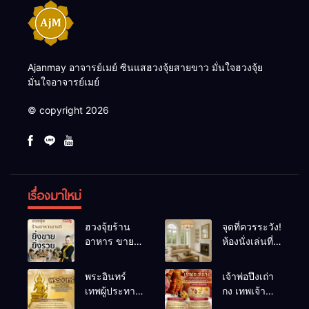
Ajanmay อาจารย์เมย์ ซินแสฮวงจุ้ยสายขาว มั่นใจฮวงจุ้ย
มั่นใจอาจารย์เมย์
© copyright 2026
เรื่องมาใหม่
ฮวงจุ้ยร้าน
จุดที่ควรระวัง!
อาหาร ขายดี
ห้องนั่งเล่นที่
ยิ่งขายยิ่งรวย!
เผลอทำให้
เคล็ดลับปรับ
พลังชีวิต
พระอินทร์
เจ้าพ่อปึงเถ่า
ดวง ปรับร้าน
ถดถอย
เทพผู้ประทาน
กง เทพเจ้า
ให้ลูกค้าแน่น
ชัยชนะ
แห่งโชคลาภ