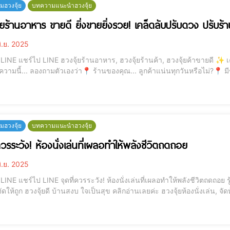
ฮวงจุ้ย
บทความแนะนำฮวงจุ้ย
้ยร้านอาหาร ขายดี ยิ่งขายยิ่งรวย! เคล็ดลับปรับดวง ปรับร้า
ิ.ย. 2025
ยดี ✨ เคล็ดลับปรับดวง ปรับร้านให้ลูกค้าแน่นตลอดปี ✨ ก่อน
วามนี้... ลองถามตัวเองว่า📍 ร้านของคุณ... ลูกค้าแน่นทุกวันหรือไม่?📍 มี
กำลังเริ่มต้นเปิดร้านใหม่ แล้วอยากให้ปังตั้งแต่วันแรก? ถ้าใช่
ฮวงจุ้ย
บทความแนะนำฮวงจุ้ย
ควรระวัง! ห้องนั่งเล่นที่เผลอทำให้พลังชีวิตถดถอย
ิ.ย. 2025
ถดถอย รู้หรือไม่? ห้องนั่งเล่นบางมุม อาจทำให้เงินไหลออกแบบ
 ฮวงจุ้ยดี บ้านสงบ ใจเป็นสุข คลิกอ่านเลยค่ะ ฮวงจุ้ยห้องนั่งเล่น, จัดห้องนั่งเล่น, พลังงานในบ้าน, ฮวงจุ้ยบ้าน, พื้นที่รับแขก,
พลังชีวิต, พลังบวกในบ้าน 💬 ทำไม "ห้องนั่งเล่น" จึงสำคัญ? ห้องนั่งเล่น ไ