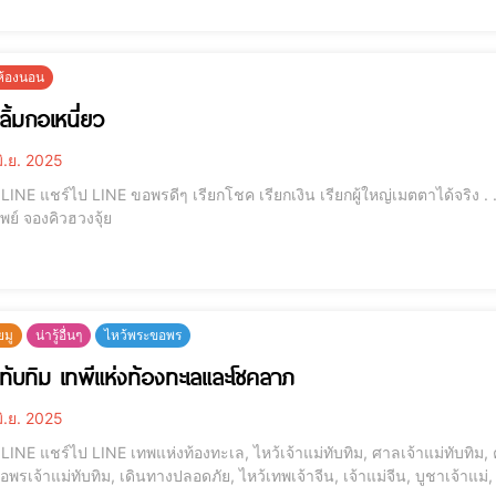
ยห้องนอน
่ลิ้มกอเหนี่ยว
ิ.ย. 2025
 . . . . . . . . . โมบายฮวงจุ้ย รุ่นเงินไหลมา กระเป๋าสตางค์
เรียกทรัพย์ จองคิวฮวงจุ้ย
ยมู
น่ารู้อื่นๆ
ไหว้พระขอพร
ม่ทับทิม เทพีแห่งท้องทะเลและโชคลาภ
ิ.ย. 2025
บทิม, คาถาบูชาเจ้าแม่ทับทิม, เทพเจ้าจีน, เจ้าแม่มาจู่, เทพ
อพรเจ้าแม่ทับทิม, เดินทางปลอดภัย, ไหว้เทพเจ้าจีน, เจ้าแม่จีน, บูชาเจ้าแ