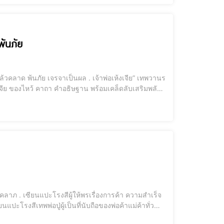
พ้นภัย
เทพวานรผู้พิท
่ทำมาค้าขาย ลงทุน เจร