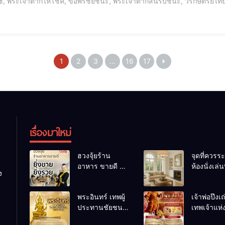
, พระเจ้าตากให้โชค, ขอพรชัยชนะ, พระเจ้าตากสินรบชนะ, วีรกษัตริย์ไทย,
าตากวันไหนดี, โมบายฮวงจุ้ยม้า, ขอพรเรื่องการงาน, เอาชนะอุปสรรค, ขอพ
1
2
3
…
16
17
เรื่องมาใหม่
ฮวงจุ้ยร้าน
จุดที่ควรระ
อาหาร ขายดี ยิ่ง
ห้องนั่งเล่นท
ง
ขายยิ่งรวย!
เผลอทำให้
เคล็ดลับปรับดวง
ชีวิตถดถอ
พระอินทร์ เทพผู้
เจ้าพ่อปึงเ
ปรับร้านให้ลูกค้า
ประทานชัยชนะ
เทพเจ้าแห
แน่นตลอดปี
อำนาจ และ
ลาภ ความม