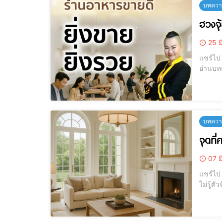
บทความ
ฮวงจุ
25 ม
แชร์ไป LINE แชร์ไป LINE ฮวงจุ้ยร้านอาหาร, ฮวงจุ้ยร้านค้า, ฮวงจุ้ยค้าขา
อ่านบทค
บทความ
จุดที่
07 ม
แชร์ไป LINE แชร์ไป LINE จุดที่ควรระวัง! ห้องนั่งเล่นที่เผลอทำให้พลังชีวิต
ไม่รู้ตัวจัดให้ถูก