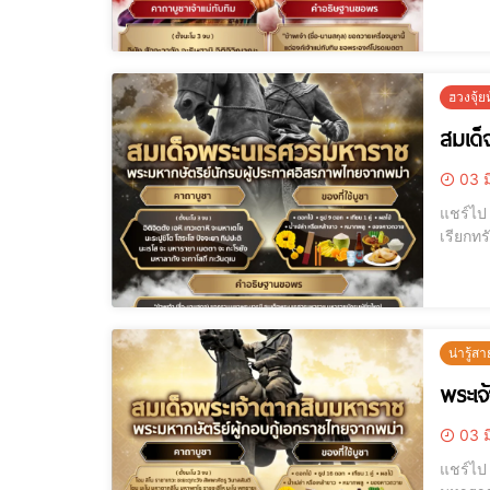
ฮวงจุ้
สมเด
03 ม
แชร์ไป LINE แชร์ไป LINE ขอพรดีๆ เรียกโชค เรียกเงิน เรียกผู้ใหญ่เมตตาได้จริง
น่ารู้สา
พระเจ
03 ม
แชร์ไป LINE แชร์ไป LINE พระเจ้าตากสิน, สมเด็จพระเจ้าตากสิน, คาถาพระ