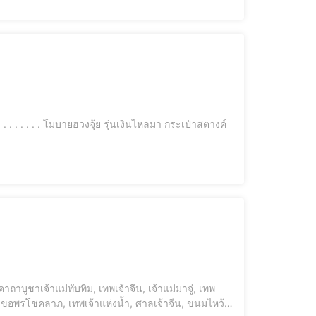
ม่, ขอพรโชคลาภ, เทพเจ้าแห่งน้ำ, ศาลเจ้าจีน, ขนมไหว้