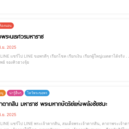
เจ้า, กระดาษไหว้เจ้า, ศาลเจ้าริมน้ำ, ไหว้ขอเม
ยห้องนอน
็จพระนเรศวรมหาราช
ิ.ย. 2025
 . . . . . . . . . โมบายฮวงจุ้ย รุ่นเงินไหลมา กระเป๋าสตางค์
เรียกทรัพย์ จองคิวฮวงจุ้ย
ยมู
น่ารู้อื่นๆ
ไหว้พระขอพร
้าตากสิน มหาราช พระมหากษัตริย์แห่งพลังชัยชนะ
ิ.ย. 2025
เจ้าตาก, บูชาพระเจ้าตาก, พระมหากษัตริย์ไทย, พระเจ้าตาก