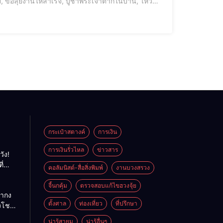
 ขอลุยงานให้สำเร็จ, บูชาพระเจ้าตากในบ้าน, ไหว้
รธุรกิจ, สวดคาถาชัยชนะ, คาถากล้าหาญ, พลังใจนักสู
กระเป๋าสตางค์
การเงิน
การเงินรั่วไหล
ข่าวสาร
วัง!
ี่
คอลัมนิสต์-สื่อสิ่งพิมพ์
งานบวงสรวง
พลัง
ย
จี้นกคุ้ม
ตรวจสอบแก้ไขฮวงจุ้ย
ถ่ากง
ตั้งศาล
ท่องเที่ยว
ที่ปรึกษา
่งโชค
ั่นคง
น่ารู้สายมู
น่ารู้อื่นๆ