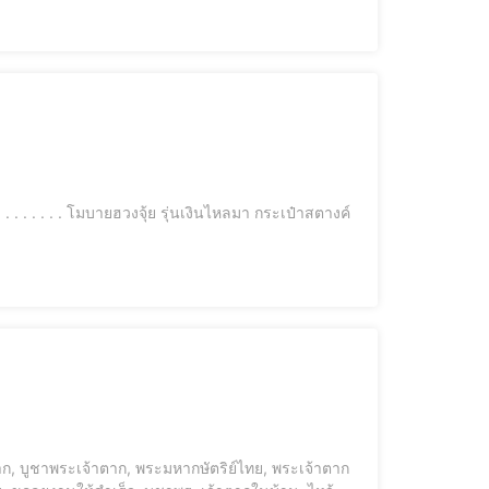
ตตา, เทียนแดงมงคล . เจ้าแม่ทับทิม เทพีแห่งท้องท