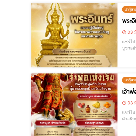
น่ารู้สา
พระอิ
03 ม
แชร์ไป LINE แชร์ไป LINE พระอินทร์ เทพผู้ประทานชัยชนะ อำนาจ และป
บูชาอย่างไรให้สม
หนึ่งใ
น่ารู้สา
เจ้าพ
03 ม
แชร์ไป LINE แชร์ไป LINE เจ้าพ่อปึงเถ่ากง เทพเจ้าแห่งโชคลาภ ความมั่นคง
คำอธิษฐานเสริมชีวิตทั้งบ้าน . เจ้