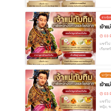
ฮวงจุ้
เจ้าแม
03 ม
แชร์ไป LINE แชร์ไป LINE ขอพรดีๆ เรียกโชค เรียกเงิน เรียกผู้ใหญ่เมตตาได้จริง
น่ารู้สา
เจ้าแ
03 ม
แชร์ไป LINE แชร์ไป LINE เทพแห่งท้องทะเล, ไหว้เจ้าแม่ทับทิม, ศาลเจ้าแม่ทั
หญิง, ข