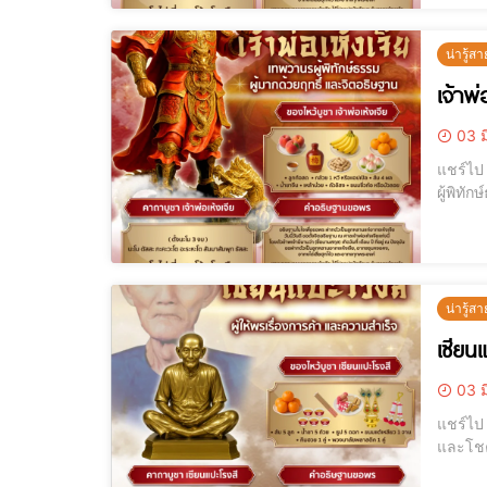
น่ารู้สา
เจ้าพ
03 ม
แชร์ไป LINE แชร์ไป LINE เจ้าพ่อเห้งเจีย เทพวานรผู้พิทักษ์ธรรม บูชาอย่างไร
ผู้พิทักษ์ธรรม บ
น่ารู้สา
เซียน
03 ม
แชร์ไป LINE แชร์ไป LINE เซียนแปะโรงสี ผู้ให้พรเรื่องการค้า ความสำเร็จ 
และโชคลาภ บทความนี้ AJANMAY.COM จะนำทุกท่านเข้าใจพลังศักดิ์สิทธิ์ของเ
ไทยและ