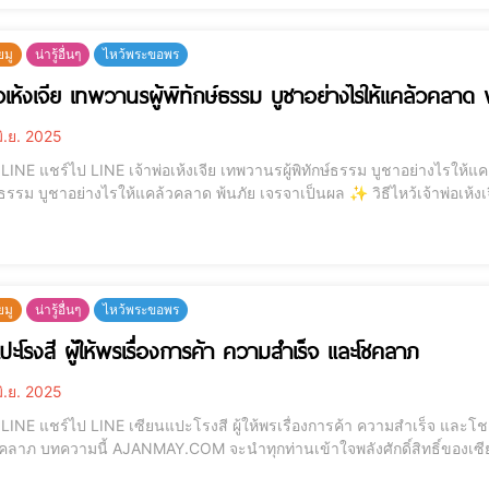
ยมู
น่ารู้อื่นๆ
ไหว้พระขอพร
่อเห้งเจีย เทพวานรผู้พิทักษ์ธรรม บูชาอย่างไรให้แคล้วคลาด 
ิ.ย. 2025
ให้แคล้วคลาด พ้นภัย เจรจาเป็นผล . เจ้าพ่อเห้งเจีย” เทพวานร
ูชาอย่างไรให้แคล้วคลาด พ้นภัย เจรจาเป็นผล ✨ วิธีไหว้เจ้าพ่อเห้งเจีย ของไหว้ คาถา คำอธิษฐาน พร้อมเคล็ดลับเสริมพลัง
ไม่พลาดโชค บทความนี้ AJANMAY.COM จะนำทุกท่านเข้าใจถึง “เจ้าพ่อเห้งเจีย” 
ยมู
น่ารู้อื่นๆ
ไหว้พระขอพร
แปะโรงสี ผู้ให้พรเรื่องการค้า ความสำเร็จ และโชคลาภ
ิ.ย. 2025
และโชคลาภ . เซียนแปะโรงสีผู้ให้พรเรื่องการค้า ความสำเร็จ
ซียนแปะโรงสีเทพพ่อปู่ผู้เป็นที่นับถือของพ่อค้าแม่ค้าทั่ว
ผู้ศรัทธาที่ขอพรแล้ว “ปิดยอด ปังแบบไม่คาดคิด”เหมาะอย่างยิ่งสำหรับคนที