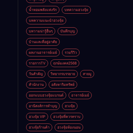
ดี
น้ำหอมพลังแห่งรัก
บทความฮวงจุ้ย
บทความแนะนำฮวงจุ้ย
บทวามน่ารู้อื่นๆ
บันทึกบุญ
บ้านและที่อยู่อาศัย
ผลงานอาจารย์เมย์
รวมรีวิว
รายการTV
ฤกษ์มงคล2568
วันสำคัญ
วิทยากรบรรยาย
สายมู
สำนักงาน
อสังหาริมทรัพย์
ออกแบบฮวงจุ้ยแบรนด์
อาจารย์เมย์
อานิสงส์การทำบุญ
ฮวงจุ้ย
ฮวงจุ้ย VIP
ฮวงจุ้ยที่ควรทราบ
ฮวงจุ้ยร้านค้า
ฮวงจุ้ยห้องนอน