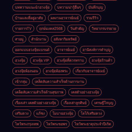
บทความแนะนำฮวงจุ้ย
บทวามน่ารู้อื่นๆ
บันทึกบุญ
บ้านและที่อยู่อาศัย
ผลงานอาจารย์เมย์
รวมรีวิว
รายการTV
ฤกษ์มงคล2568
วันสำคัญ
วิทยากรบรรยาย
สายมู
สำนักงาน
อสังหาริมทรัพย์
ออกแบบฮวงจุ้ยแบรนด์
อาจารย์เมย์
อานิสงส์การทำบุญ
ฮวงจุ้ย
ฮวงจุ้ย VIP
ฮวงจุ้ยที่ควรทราบ
ฮวงจุ้ยร้านค้า
ฮวงจุ้ยห้องนอน
ฮวงจุ้ยห้องพระ
เกี่ยวกับอาจารย์เมย์
เข้ากลุ่ม
เคล็ดลับความสำเร็จด้านการงาน
เคล็ดลับความสำเร็จด้านสุขภาพ
เคสตัวอย่างฮวงจุ้ย
เรื่องเล่า เคสตัวอย่างฮวงจุ้ย
เรื่องเล่าลูกศิษย์
เศรษฐีใจบุญ
เสริมดวง
แก้ชง
โมบายฮวงจุ้ย
โลโก้เสริมดวง
ไหว้พระกรุงเทพ
ไหว้พระขอพร
ไหว้พระธาตุประจําปีเกิด