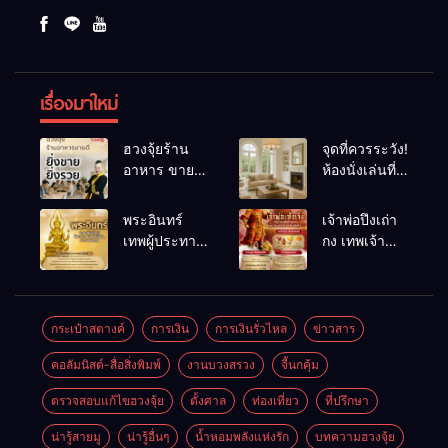
เรื่องมาใหม่
ฮวงจุ้ยร้าน
จุดที่ควรระวัง!
อาหาร ขายดี
ห้องนั่งเล่นที่
ยิ่งขายยิ่งรวย!
เผลอทำให้
เคล็ดลับปรับ
พลังชีวิต
พระอินทร์
เจ้าพ่อปึงเถ่า
ดวง ปรับร้าน
ถดถอย
เทพผู้ประทาน
กง เทพเจ้า
ให้ลูกค้าแน่น
ชัยชนะ
แห่งโชคลาภ
ตลอดปี
อำนาจ และ
ความมั่นคง
ปัญญา
และสุขภาพดี
กระเป๋าสตางค์
การเงิน
การเงินรั่วไหล
ข่าวสาร
คอลัมนิสต์-สื่อสิ่งพิมพ์
งานบวงสรวง
จี้นกคุ้ม
ตรวจสอบแก้ไขฮวงจุ้ย
ตั้งศาล
ท่องเที่ยว
ที่ปรึกษา
น่ารู้สายมู
น่ารู้อื่นๆ
น้ำหอมพลังแห่งรัก
บทความฮวงจุ้ย