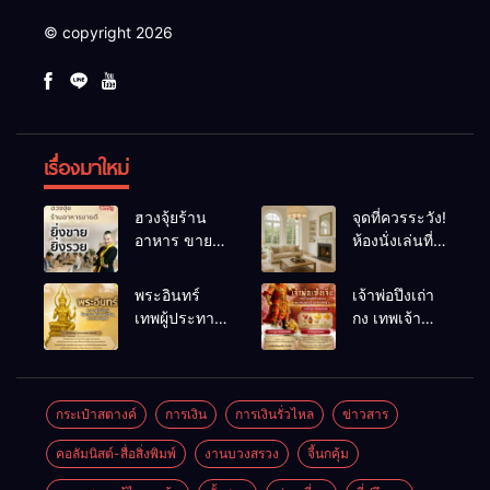
© copyright 2026
เรื่องมาใหม่
ฮวงจุ้ยร้าน
จุดที่ควรระวัง!
อาหาร ขายดี
ห้องนั่งเล่นที่
ยิ่งขายยิ่งรวย!
เผลอทำให้
เคล็ดลับปรับ
พลังชีวิต
พระอินทร์
เจ้าพ่อปึงเถ่า
ดวง ปรับร้าน
ถดถอย
เทพผู้ประทาน
กง เทพเจ้า
ให้ลูกค้าแน่น
ชัยชนะ
แห่งโชคลาภ
ตลอดปี
อำนาจ และ
ความมั่นคง
ปัญญา
และสุขภาพดี
กระเป๋าสตางค์
การเงิน
การเงินรั่วไหล
ข่าวสาร
คอลัมนิสต์-สื่อสิ่งพิมพ์
งานบวงสรวง
จี้นกคุ้ม