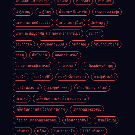
ตรวจสอบแก้ไขฮวงจุ้ย
ตั้งศาล
ท่องเที่ยว
ที่ปรึกษา
น่ารู้สายมู
น่ารู้อื่นๆ
น้ำหอมพลังแห่งรัก
บทความฮวงจุ้ย
บทความแนะนำฮวงจุ้ย
บทวามน่ารู้อื่นๆ
บันทึกบุญ
บ้านและที่อยู่อาศัย
ผลงานอาจารย์เมย์
รวมรีวิว
รายการTV
ฤกษ์มงคล2568
วันสำคัญ
วิทยากรบรรยาย
สายมู
สำนักงาน
อสังหาริมทรัพย์
ออกแบบฮวงจุ้ยแบรนด์
อาจารย์เมย์
อานิสงส์การทำบุญ
ฮวงจุ้ย
ฮวงจุ้ย VIP
ฮวงจุ้ยที่ควรทราบ
ฮวงจุ้ยร้านค้า
ฮวงจุ้ยห้องนอน
ฮวงจุ้ยห้องพระ
เกี่ยวกับอาจารย์เมย์
เข้ากลุ่ม
เคล็ดลับความสำเร็จด้านการงาน
เคล็ดลับความสำเร็จด้านสุขภาพ
เคสตัวอย่างฮวงจุ้ย
เรื่องเล่า เคสตัวอย่างฮวงจุ้ย
เรื่องเล่าลูกศิษย์
เศรษฐีใจบุญ
เสริมดวง
แก้ชง
โมบายฮวงจุ้ย
โลโก้เสริมดวง