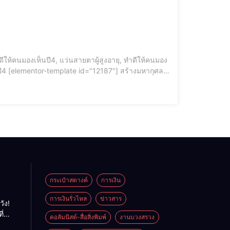
งอายุ, ซินแสช่วยสังค
กระเป๋าสตางค์
การเงิน
การเงินรั่วไหล
ข่าวสาร
วัง!
ี่
คอลัมนิสต์-สื่อสิ่งพิมพ์
งานบวงสรวง
พลัง