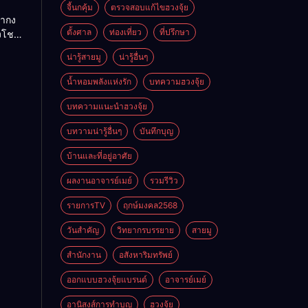
ย
จี้นกคุ้ม
ตรวจสอบแก้ไขฮวงจุ้ย
ถ่ากง
ตั้งศาล
ท่องเที่ยว
ที่ปรึกษา
่งโชค
ั่นคง
น่ารู้สายมู
น่ารู้อื่นๆ
ดี
น้ำหอมพลังแห่งรัก
บทความฮวงจุ้ย
บทความแนะนำฮวงจุ้ย
บทวามน่ารู้อื่นๆ
บันทึกบุญ
บ้านและที่อยู่อาศัย
ผลงานอาจารย์เมย์
รวมรีวิว
รายการTV
ฤกษ์มงคล2568
วันสำคัญ
วิทยากรบรรยาย
สายมู
สำนักงาน
อสังหาริมทรัพย์
ออกแบบฮวงจุ้ยแบรนด์
อาจารย์เมย์
อานิสงส์การทำบุญ
ฮวงจุ้ย