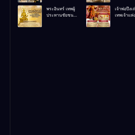
เคล็ดลับปรับดวง
ชีวิตถดถอ
พระอินทร์ เทพผู้
เจ้าพ่อปึงเ
ปรับร้านให้ลูกค้า
ประทานชัยชนะ
เทพเจ้าแห
แน่นตลอดปี
อำนาจ และ
ลาภ ความม
ปัญญา
และสุขภาพ