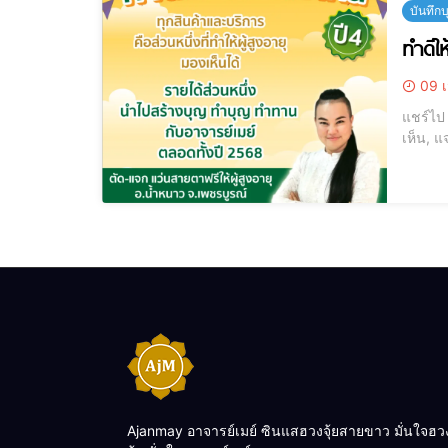
บันทึก
ทำดีใ
09 เ
แชร์ไป LINE แชร์ไป LINE [elementor-template id="12184"] สร้างมหากุศล,
เห็น, แจกแว่นสายตาผ
ทำดีให้
Ajanmay อาจารย์เมย์ ซินแสฮวงจุ้ยสายขาว มั่นใจฮว