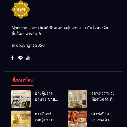
Ajanmay อาจารย์เมย์ ซินแสฮวงจุ้ยสายขาว มั่นใจฮวงจุ้ย
มั่นใจอาจารย์เมย์
© copyright 2026
เรื่องมาใหม่
ฮวงจุ้ยร้าน
จุดที่ควรระวัง!
อาหาร ขายดี
ห้องนั่งเล่นที่
ยิ่งขายยิ่งรวย!
เผลอทำให้
เคล็ดลับปรับ
พลังชีวิต
พระอินทร์
เจ้าพ่อปึงเถ่า
ดวง ปรับร้าน
ถดถอย
เทพผู้ประทาน
กง เทพเจ้า
ให้ลูกค้าแน่น
ชัยชนะ
แห่งโชคลาภ