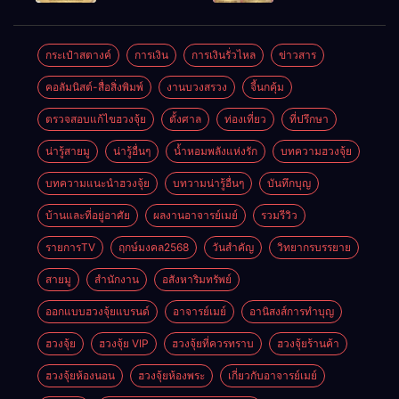
ตลอดปี
อำนาจ และ
ความมั่นคง
ปัญญา
และสุขภาพดี
กระเป๋าสตางค์
การเงิน
การเงินรั่วไหล
ข่าวสาร
คอลัมนิสต์-สื่อสิ่งพิมพ์
งานบวงสรวง
จี้นกคุ้ม
ตรวจสอบแก้ไขฮวงจุ้ย
ตั้งศาล
ท่องเที่ยว
ที่ปรึกษา
น่ารู้สายมู
น่ารู้อื่นๆ
น้ำหอมพลังแห่งรัก
บทความฮวงจุ้ย
บทความแนะนำฮวงจุ้ย
บทวามน่ารู้อื่นๆ
บันทึกบุญ
บ้านและที่อยู่อาศัย
ผลงานอาจารย์เมย์
รวมรีวิว
รายการTV
ฤกษ์มงคล2568
วันสำคัญ
วิทยากรบรรยาย
สายมู
สำนักงาน
อสังหาริมทรัพย์
ออกแบบฮวงจุ้ยแบรนด์
อาจารย์เมย์
อานิสงส์การทำบุญ
ฮวงจุ้ย
ฮวงจุ้ย VIP
ฮวงจุ้ยที่ควรทราบ
ฮวงจุ้ยร้านค้า
ฮวงจุ้ยห้องนอน
ฮวงจุ้ยห้องพระ
เกี่ยวกับอาจารย์เมย์