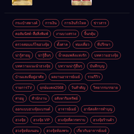
ให้ลูกค้าแน่น
ชัยชนะ
แห่งโชคลาภ
ตลอดปี
อำนาจ และ
ความมั่นคง
ปัญญา
และสุขภาพดี
กระเป๋าสตางค์
การเงิน
การเงินรั่วไหล
ข่าวสาร
คอลัมนิสต์-สื่อสิ่งพิมพ์
งานบวงสรวง
จี้นกคุ้ม
ตรวจสอบแก้ไขฮวงจุ้ย
ตั้งศาล
ท่องเที่ยว
ที่ปรึกษา
น่ารู้สายมู
น่ารู้อื่นๆ
น้ำหอมพลังแห่งรัก
บทความฮวงจุ้ย
บทความแนะนำฮวงจุ้ย
บทวามน่ารู้อื่นๆ
บันทึกบุญ
บ้านและที่อยู่อาศัย
ผลงานอาจารย์เมย์
รวมรีวิว
รายการTV
ฤกษ์มงคล2568
วันสำคัญ
วิทยากรบรรยาย
สายมู
สำนักงาน
อสังหาริมทรัพย์
ออกแบบฮวงจุ้ยแบรนด์
อาจารย์เมย์
อานิสงส์การทำบุญ
ฮวงจุ้ย
ฮวงจุ้ย VIP
ฮวงจุ้ยที่ควรทราบ
ฮวงจุ้ยร้านค้า
ฮวงจุ้ยห้องนอน
ฮวงจุ้ยห้องพระ
เกี่ยวกับอาจารย์เมย์