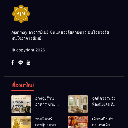
Ajanmay อาจารย์เมย์ ซินแสฮวงจุ้ยสายขาว มั่นใจฮวงจุ้ย
มั่นใจอาจารย์เมย์
© copyright 2026
เรื่องมาใหม่
ฮวงจุ้ยร้าน
จุดที่ควรระวัง!
อาหาร ขายดี
ห้องนั่งเล่นที่
ยิ่งขายยิ่งรวย!
เผลอทำให้
เคล็ดลับปรับ
พลังชีวิต
พระอินทร์
เจ้าพ่อปึงเถ่า
ดวง ปรับร้าน
ถดถอย
เทพผู้ประทาน
กง เทพเจ้า