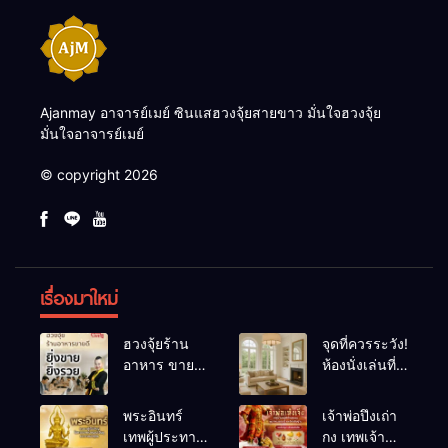
Ajanmay อาจารย์เมย์ ซินแสฮวงจุ้ยสายขาว มั่นใจฮวงจุ้ย
มั่นใจอาจารย์เมย์
© copyright 2026
เรื่องมาใหม่
ฮวงจุ้ยร้าน
จุดที่ควรระวัง!
อาหาร ขายดี
ห้องนั่งเล่นที่
ยิ่งขายยิ่งรวย!
เผลอทำให้
เคล็ดลับปรับ
พลังชีวิต
พระอินทร์
เจ้าพ่อปึงเถ่า
ดวง ปรับร้าน
ถดถอย
เทพผู้ประทาน
กง เทพเจ้า