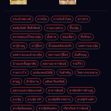
ให้ลูกค้าแน่น
ชัยชนะ
แห่งโชคลาภ
ตลอดปี
อำนาจ และ
ความมั่นคง
ปัญญา
และสุขภาพดี
กระเป๋าสตางค์
การเงิน
การเงินรั่วไหล
ข่าวสาร
คอลัมนิสต์-สื่อสิ่งพิมพ์
งานบวงสรวง
จี้นกคุ้ม
ตรวจสอบแก้ไขฮวงจุ้ย
ตั้งศาล
ท่องเที่ยว
ที่ปรึกษา
น่ารู้สายมู
น่ารู้อื่นๆ
น้ำหอมพลังแห่งรัก
บทความฮวงจุ้ย
บทความแนะนำฮวงจุ้ย
บทวามน่ารู้อื่นๆ
บันทึกบุญ
บ้านและที่อยู่อาศัย
ผลงานอาจารย์เมย์
รวมรีวิว
รายการTV
ฤกษ์มงคล2568
วันสำคัญ
วิทยากรบรรยาย
สายมู
สำนักงาน
อสังหาริมทรัพย์
ออกแบบฮวงจุ้ยแบรนด์
อาจารย์เมย์
อานิสงส์การทำบุญ
ฮวงจุ้ย
ฮวงจุ้ย VIP
ฮวงจุ้ยที่ควรทราบ
ฮวงจุ้ยร้านค้า
ฮวงจุ้ยห้องนอน
ฮวงจุ้ยห้องพระ
เกี่ยวกับอาจารย์เมย์