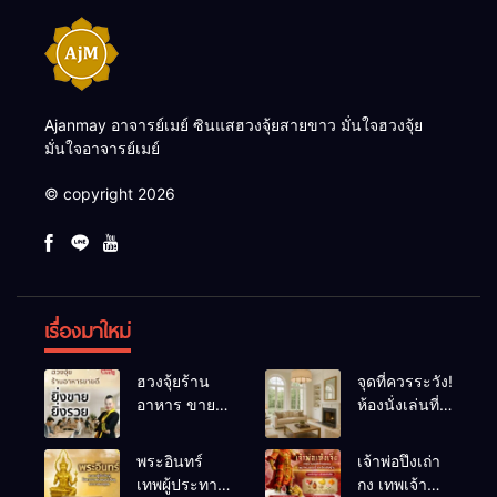
Ajanmay อาจารย์เมย์ ซินแสฮวงจุ้ยสายขาว มั่นใจฮวงจุ้ย
มั่นใจอาจารย์เมย์
© copyright 2026
เรื่องมาใหม่
ฮวงจุ้ยร้าน
จุดที่ควรระวัง!
อาหาร ขายดี
ห้องนั่งเล่นที่
ยิ่งขายยิ่งรวย!
เผลอทำให้
เคล็ดลับปรับ
พลังชีวิต
พระอินทร์
เจ้าพ่อปึงเถ่า
ดวง ปรับร้าน
ถดถอย
เทพผู้ประทาน
กง เทพเจ้า