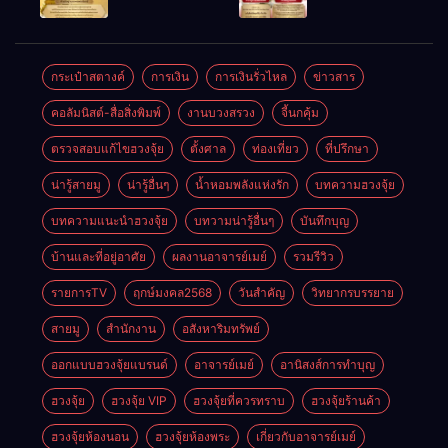
ให้ลูกค้าแน่น
ชัยชนะ
แห่งโชคลาภ
ตลอดปี
อำนาจ และ
ความมั่นคง
ปัญญา
และสุขภาพดี
กระเป๋าสตางค์
การเงิน
การเงินรั่วไหล
ข่าวสาร
คอลัมนิสต์-สื่อสิ่งพิมพ์
งานบวงสรวง
จี้นกคุ้ม
ตรวจสอบแก้ไขฮวงจุ้ย
ตั้งศาล
ท่องเที่ยว
ที่ปรึกษา
น่ารู้สายมู
น่ารู้อื่นๆ
น้ำหอมพลังแห่งรัก
บทความฮวงจุ้ย
บทความแนะนำฮวงจุ้ย
บทวามน่ารู้อื่นๆ
บันทึกบุญ
บ้านและที่อยู่อาศัย
ผลงานอาจารย์เมย์
รวมรีวิว
รายการTV
ฤกษ์มงคล2568
วันสำคัญ
วิทยากรบรรยาย
สายมู
สำนักงาน
อสังหาริมทรัพย์
ออกแบบฮวงจุ้ยแบรนด์
อาจารย์เมย์
อานิสงส์การทำบุญ
ฮวงจุ้ย
ฮวงจุ้ย VIP
ฮวงจุ้ยที่ควรทราบ
ฮวงจุ้ยร้านค้า
ฮวงจุ้ยห้องนอน
ฮวงจุ้ยห้องพระ
เกี่ยวกับอาจารย์เมย์