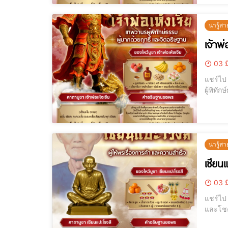
น่ารู้สา
เจ้าพ
03 ม
แชร์ไป LINE แชร์ไป LINE เจ้าพ่อเห้งเจีย เทพวานรผู้พิทักษ์ธรรม บูชาอย่างไร
ผู้พิทักษ์ธรรม บ
น่ารู้สา
เซียน
03 ม
แชร์ไป LINE แชร์ไป LINE เซียนแปะโรงสี ผู้ให้พรเรื่องการค้า ความสำเร็จ 
และโชคลาภ บทความนี้ AJANMAY.COM จะนำทุกท่านเข้าใจพลังศักดิ์สิทธิ์ของเ
ไทยและ