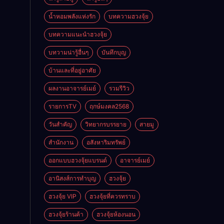
ดี
น้ำหอมพลังแห่งรัก
บทความฮวงจุ้ย
บทความแนะนำฮวงจุ้ย
บทวามน่ารู้อื่นๆ
บันทึกบุญ
บ้านและที่อยู่อาศัย
ผลงานอาจารย์เมย์
รวมรีวิว
รายการTV
ฤกษ์มงคล2568
วันสำคัญ
วิทยากรบรรยาย
สายมู
สำนักงาน
อสังหาริมทรัพย์
ออกแบบฮวงจุ้ยแบรนด์
อาจารย์เมย์
อานิสงส์การทำบุญ
ฮวงจุ้ย
ฮวงจุ้ย VIP
ฮวงจุ้ยที่ควรทราบ
ฮวงจุ้ยร้านค้า
ฮวงจุ้ยห้องนอน