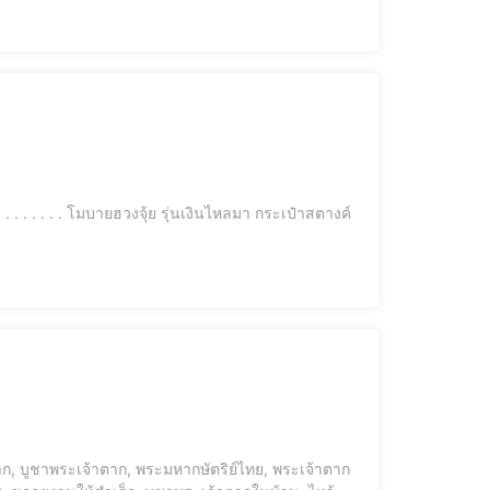
ตตา, เทียนแดงมงคล . เจ้าแม่ทับทิม เทพีแห่งท้องท