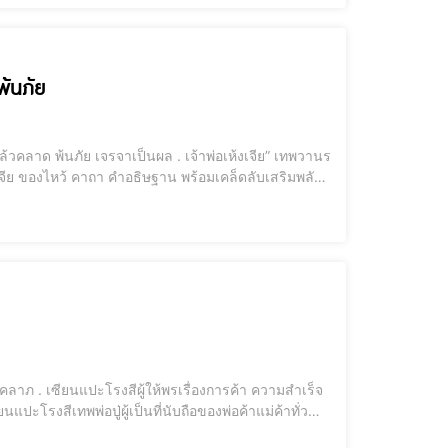
พ้นภัย
เทพวานรผู้พิท
่ทำมาค้าขาย ลงทุน เจร