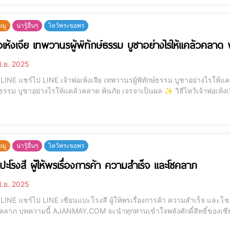
ยมู
น่ารู้อื่นๆ
ไหว้พระขอพร
่อเห้งเจีย เทพวานรผู้พิทักษ์ธรรม บูชาอย่างไรให้แคล้วคลาด 
ิ.ย. 2025
ให้แคล้วคลาด พ้นภัย เจรจาเป็นผล . เจ้าพ่อเห้งเจีย” เทพวานร
ูชาอย่างไรให้แคล้วคลาด พ้นภัย เจรจาเป็นผล ✨ วิธีไหว้เจ้าพ่อเห้งเจีย ของไหว้ คาถา คำอธิษฐาน พร้อมเคล็ดลับเสริมพลัง
ไม่พลาดโชค บทความนี้ AJANMAY.COM จะนำทุกท่านเข้าใจถึง “เจ้าพ่อเห้งเจีย” 
ยมู
น่ารู้อื่นๆ
ไหว้พระขอพร
แปะโรงสี ผู้ให้พรเรื่องการค้า ความสำเร็จ และโชคลาภ
ิ.ย. 2025
และโชคลาภ . เซียนแปะโรงสีผู้ให้พรเรื่องการค้า ความสำเร็จ
ซียนแปะโรงสีเทพพ่อปู่ผู้เป็นที่นับถือของพ่อค้าแม่ค้าทั่ว
ผู้ศรัทธาที่ขอพรแล้ว “ปิดยอด ปังแบบไม่คาดคิด”เหมาะอย่างยิ่งสำหรับคนที