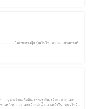
ม่, ขอพรโชคลาภ, เทพเจ้าแห่งน้ำ, ศาลเจ้าจีน, ขนมไหว้