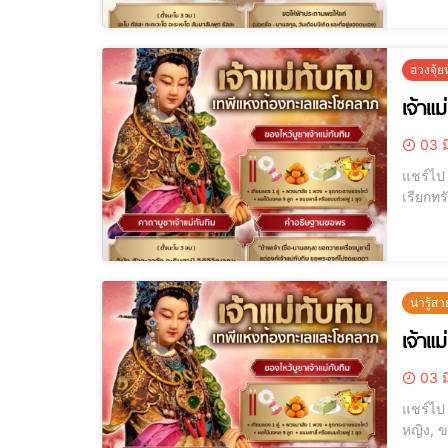
ฮวงจุ้
เจ้าแม
03 ม
แชร์ไป LINE แชร์ไป LINE ขอพรดีๆ เรียกโชค เรียกเงิน เรียกผู้ใหญ่เมตตาได้จริง
น่ารู้สา
เจ้าแ
03 ม
แชร์ไป LINE แชร์ไป LINE เทพแห่งท้องทะเล, ไหว้เจ้าแม่ทับทิม, ศาลเจ้าแม่ทั
หญิง, ข