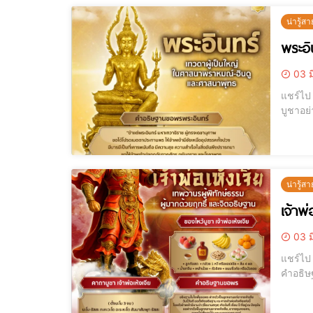
น่ารู้สา
พระอิ
03 ม
แชร์ไป LINE แชร์ไป LINE พระอินทร์ เทพผู้ประทานชัยชนะ อำนาจ และป
บูชาอย่างไรให้สม
หนึ่งใ
น่ารู้สา
เจ้าพ
03 ม
แชร์ไป LINE แชร์ไป LINE เจ้าพ่อปึงเถ่ากง เทพเจ้าแห่งโชคลาภ ความมั่นคง
คำอธิษฐานเสริมชีวิตทั้งบ้าน . เจ้