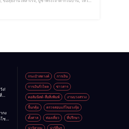
 ขอลุยงานให้สำเร็จ, บูชาพระเจ้าตากในบ้าน, ไหว้
รธุรกิจ, สวดคาถาชัยชนะ, คาถากล้าหาญ, พลังใจนักสู
กระเป๋าสตางค์
การเงิน
การเงินรั่วไหล
ข่าวสาร
วัง!
ี่
คอลัมนิสต์-สื่อสิ่งพิมพ์
งานบวงสรวง
พลัง
ย
จี้นกคุ้ม
ตรวจสอบแก้ไขฮวงจุ้ย
ถ่ากง
ตั้งศาล
ท่องเที่ยว
ที่ปรึกษา
่งโชค
ั่นคง
น่ารู้สายมู
น่ารู้อื่นๆ