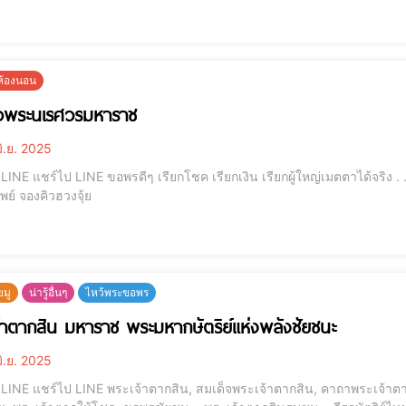
เจ้า, กระดาษไหว้เจ้า, ศาลเจ้าริมน้ำ, ไหว้ขอเม
ยห้องนอน
็จพระนเรศวรมหาราช
ิ.ย. 2025
 . . . . . . . . . โมบายฮวงจุ้ย รุ่นเงินไหลมา กระเป๋าสตางค์
เรียกทรัพย์ จองคิวฮวงจุ้ย
ยมู
น่ารู้อื่นๆ
ไหว้พระขอพร
้าตากสิน มหาราช พระมหากษัตริย์แห่งพลังชัยชนะ
ิ.ย. 2025
เจ้าตาก, บูชาพระเจ้าตาก, พระมหากษัตริย์ไทย, พระเจ้าตาก