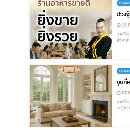
บทความ
ฮวงจุ
25 ม
แชร์ไป LINE แชร์ไป LINE ฮวงจุ้ยร้านอาหาร, ฮวงจุ้ยร้านค้า, ฮวงจุ้ยค้าขา
อ่านบทค
บทความ
จุดที่
07 ม
แชร์ไป LINE แชร์ไป LINE จุดที่ควรระวัง! ห้องนั่งเล่นที่เผลอทำให้พลังชีวิต
ไม่รู้ตัวจัดให้ถูก