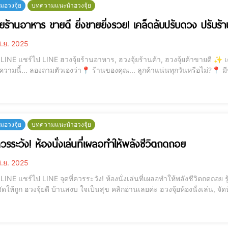
ฮวงจุ้ย
บทความแนะนำฮวงจุ้ย
้ยร้านอาหาร ขายดี ยิ่งขายยิ่งรวย! เคล็ดลับปรับดวง ปรับร้า
ิ.ย. 2025
ยดี ✨ เคล็ดลับปรับดวง ปรับร้านให้ลูกค้าแน่นตลอดปี ✨ ก่อน
วามนี้... ลองถามตัวเองว่า📍 ร้านของคุณ... ลูกค้าแน่นทุกวันหรือไม่?📍 มี
กำลังเริ่มต้นเปิดร้านใหม่ แล้วอยากให้ปังตั้งแต่วันแรก? ถ้าใช่
ฮวงจุ้ย
บทความแนะนำฮวงจุ้ย
ควรระวัง! ห้องนั่งเล่นที่เผลอทำให้พลังชีวิตถดถอย
ิ.ย. 2025
ถดถอย รู้หรือไม่? ห้องนั่งเล่นบางมุม อาจทำให้เงินไหลออกแบบ
 ฮวงจุ้ยดี บ้านสงบ ใจเป็นสุข คลิกอ่านเลยค่ะ ฮวงจุ้ยห้องนั่งเล่น, จัดห้องนั่งเล่น, พลังงานในบ้าน, ฮวงจุ้ยบ้าน, พื้นที่รับแขก,
พลังชีวิต, พลังบวกในบ้าน 💬 ทำไม "ห้องนั่งเล่น" จึงสำคัญ? ห้องนั่งเล่น ไ