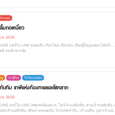
ยห้องนอน
่ลิ้มกอเหนี่ยว
ิ.ย. 2025
 . . . . . . . . . โมบายฮวงจุ้ย รุ่นเงินไหลมา กระเป๋าสตางค์
เรียกทรัพย์ จองคิวฮวงจุ้ย
ยมู
น่ารู้อื่นๆ
ไหว้พระขอพร
ม่ทับทิม เทพีแห่งท้องทะเลและโชคลาภ
ิ.ย. 2025
บทิม, คาถาบูชาเจ้าแม่ทับทิม, เทพเจ้าจีน, เจ้าแม่มาจู่, เทพ
อพรเจ้าแม่ทับทิม, เดินทางปลอดภัย, ไหว้เทพเจ้าจีน, เจ้าแม่จีน, บูชาเจ้าแ