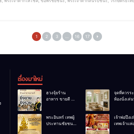
, พระเจ้าตากให้โชค, ขอพรชัยชนะ, พระเจ้าตากสินรบชนะ, วีรกษัตริย์ไทย,
าตากวันไหนดี, โมบายฮวงจุ้ยม้า, ขอพรเรื่องการงาน, เอาชนะอุปสรรค, ขอพ
1
2
3
…
16
17
เรื่องมาใหม่
ฮวงจุ้ยร้าน
จุดที่ควรระ
อาหาร ขายดี ยิ่ง
ห้องนั่งเล่นท
ง
ขายยิ่งรวย!
เผลอทำให้
เคล็ดลับปรับดวง
ชีวิตถดถอ
พระอินทร์ เทพผู้
เจ้าพ่อปึงเ
ปรับร้านให้ลูกค้า
ประทานชัยชนะ
เทพเจ้าแห
แน่นตลอดปี
อำนาจ และ
ลาภ ความม