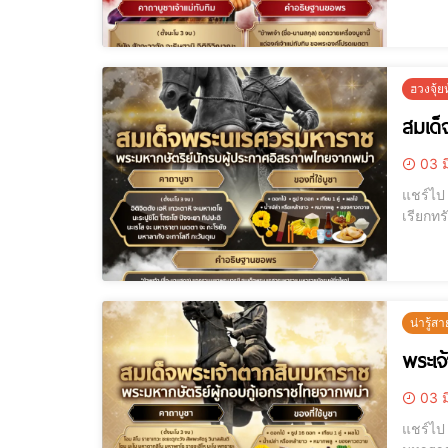
ฮวงจุ้
สมเด
03 ม
แชร์ไป LINE แชร์ไป LINE ขอพรดีๆ เรียกโชค เรียกเงิน เรียกผู้ใหญ่เมตตาได้จริง
น่ารู้สา
พระเจ
03 ม
แชร์ไป LINE แชร์ไป LINE พระเจ้าตากสิน, สมเด็จพระเจ้าตากสิน, คาถาพระ