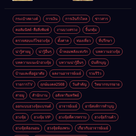
ตลอดปี
อำนาจ และ
ความมั่นคง
ปัญญา
และสุขภาพดี
กระเป๋าสตางค์
การเงิน
การเงินรั่วไหล
ข่าวสาร
คอลัมนิสต์-สื่อสิ่งพิมพ์
งานบวงสรวง
จี้นกคุ้ม
ตรวจสอบแก้ไขฮวงจุ้ย
ตั้งศาล
ท่องเที่ยว
ที่ปรึกษา
น่ารู้สายมู
น่ารู้อื่นๆ
น้ำหอมพลังแห่งรัก
บทความฮวงจุ้ย
บทความแนะนำฮวงจุ้ย
บทวามน่ารู้อื่นๆ
บันทึกบุญ
บ้านและที่อยู่อาศัย
ผลงานอาจารย์เมย์
รวมรีวิว
รายการTV
ฤกษ์มงคล2568
วันสำคัญ
วิทยากรบรรยาย
สายมู
สำนักงาน
อสังหาริมทรัพย์
ออกแบบฮวงจุ้ยแบรนด์
อาจารย์เมย์
อานิสงส์การทำบุญ
ฮวงจุ้ย
ฮวงจุ้ย VIP
ฮวงจุ้ยที่ควรทราบ
ฮวงจุ้ยร้านค้า
ฮวงจุ้ยห้องนอน
ฮวงจุ้ยห้องพระ
เกี่ยวกับอาจารย์เมย์