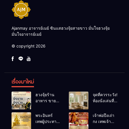
Ajanmay อาจารย์เมย์ ซินแสฮวงจุ้ยสายขาว มั่นใจฮวงจุ้ย
มั่นใจอาจารย์เมย์
© copyright 2026
เรื่องมาใหม่
ฮวงจุ้ยร้าน
จุดที่ควรระวัง!
อาหาร ขายดี
ห้องนั่งเล่นที่
ยิ่งขายยิ่งรวย!
เผลอทำให้
เคล็ดลับปรับ
พลังชีวิต
พระอินทร์
เจ้าพ่อปึงเถ่า
ดวง ปรับร้าน
ถดถอย
เทพผู้ประทาน
กง เทพเจ้า
ให้ลูกค้าแน่น
ชัยชนะ
แห่งโชคลาภ