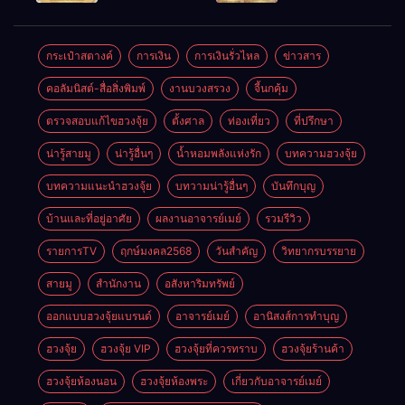
ตลอดปี
อำนาจ และ
ความมั่นคง
ปัญญา
และสุขภาพดี
กระเป๋าสตางค์
การเงิน
การเงินรั่วไหล
ข่าวสาร
คอลัมนิสต์-สื่อสิ่งพิมพ์
งานบวงสรวง
จี้นกคุ้ม
ตรวจสอบแก้ไขฮวงจุ้ย
ตั้งศาล
ท่องเที่ยว
ที่ปรึกษา
น่ารู้สายมู
น่ารู้อื่นๆ
น้ำหอมพลังแห่งรัก
บทความฮวงจุ้ย
บทความแนะนำฮวงจุ้ย
บทวามน่ารู้อื่นๆ
บันทึกบุญ
บ้านและที่อยู่อาศัย
ผลงานอาจารย์เมย์
รวมรีวิว
รายการTV
ฤกษ์มงคล2568
วันสำคัญ
วิทยากรบรรยาย
สายมู
สำนักงาน
อสังหาริมทรัพย์
ออกแบบฮวงจุ้ยแบรนด์
อาจารย์เมย์
อานิสงส์การทำบุญ
ฮวงจุ้ย
ฮวงจุ้ย VIP
ฮวงจุ้ยที่ควรทราบ
ฮวงจุ้ยร้านค้า
ฮวงจุ้ยห้องนอน
ฮวงจุ้ยห้องพระ
เกี่ยวกับอาจารย์เมย์