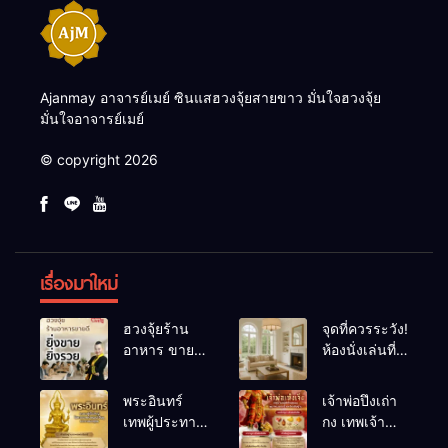
Ajanmay อาจารย์เมย์ ซินแสฮวงจุ้ยสายขาว มั่นใจฮวงจุ้ย
มั่นใจอาจารย์เมย์
© copyright 2026
เรื่องมาใหม่
ฮวงจุ้ยร้าน
จุดที่ควรระวัง!
อาหาร ขายดี
ห้องนั่งเล่นที่
ยิ่งขายยิ่งรวย!
เผลอทำให้
เคล็ดลับปรับ
พลังชีวิต
พระอินทร์
เจ้าพ่อปึงเถ่า
ดวง ปรับร้าน
ถดถอย
เทพผู้ประทาน
กง เทพเจ้า
ให้ลูกค้าแน่น
ชัยชนะ
แห่งโชคลาภ