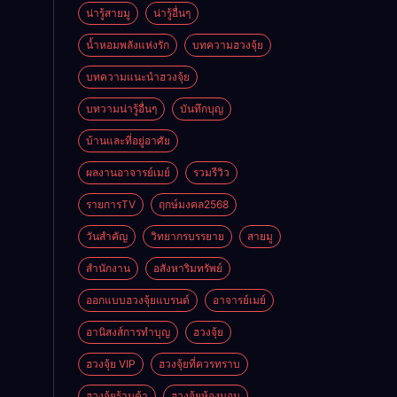
ั่นคง
น่ารู้สายมู
น่ารู้อื่นๆ
ดี
น้ำหอมพลังแห่งรัก
บทความฮวงจุ้ย
บทความแนะนำฮวงจุ้ย
บทวามน่ารู้อื่นๆ
บันทึกบุญ
บ้านและที่อยู่อาศัย
ผลงานอาจารย์เมย์
รวมรีวิว
รายการTV
ฤกษ์มงคล2568
วันสำคัญ
วิทยากรบรรยาย
สายมู
สำนักงาน
อสังหาริมทรัพย์
ออกแบบฮวงจุ้ยแบรนด์
อาจารย์เมย์
อานิสงส์การทำบุญ
ฮวงจุ้ย
ฮวงจุ้ย VIP
ฮวงจุ้ยที่ควรทราบ
ฮวงจุ้ยร้านค้า
ฮวงจุ้ยห้องนอน