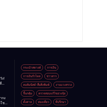
กระเป๋าสตางค์
การเงิน
การเงินรั่วไหล
ข่าวสาร
วัง!
ี่
คอลัมนิสต์-สื่อสิ่งพิมพ์
งานบวงสรวง
พลัง
ย
จี้นกคุ้ม
ตรวจสอบแก้ไขฮวงจุ้ย
ถ่ากง
ตั้งศาล
ท่องเที่ยว
ที่ปรึกษา
่งโชค