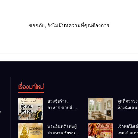
ขออภัย, ยังไม่มีบทความที่คุณต้องการ
เรื่องมาใหม่
ฮวงจุ้ยร้าน
จุดที่ควรระ
อาหาร ขายดี ยิ่ง
ห้องนั่งเล่นท
ง
ขายยิ่งรวย!
เผลอทำให้
เคล็ดลับปรับดวง
ชีวิตถดถอ
พระอินทร์ เทพผู้
เจ้าพ่อปึงเ
ปรับร้านให้ลูกค้า
ประทานชัยชนะ
เทพเจ้าแห
แน่นตลอดปี