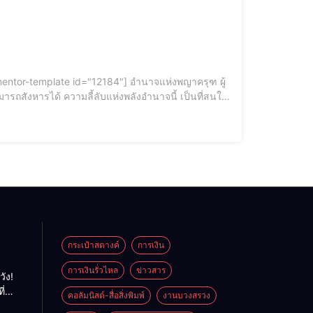
ารถสังหารได้ ความลี้ลับแห่งพลังอำนาจนี้ เป็นที่สนใจ
ครุฑมีอำนาจ ๘
กระเป๋าสตางค์
การเงิน
การเงินรั่วไหล
ข่าวสาร
วัง!
ี่
คอลัมนิสต์-สื่อสิ่งพิมพ์
งานบวงสรวง
พลัง