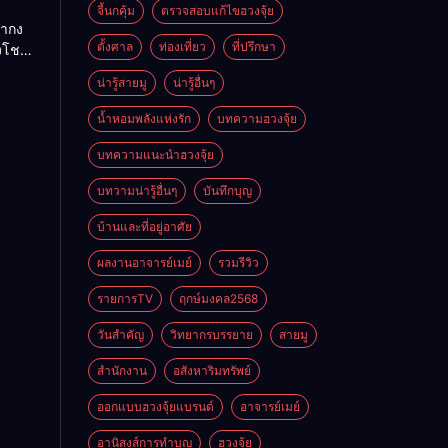
ย
จี้นกคุ้ม
ตรวจสอบแก้ไขฮวงจุ้ย
ถ่ากง
ตั้งศาล
ท่องเที่ยว
ที่ปรึกษา
่งโชค
ั่นคง
น่ารู้สายมู
น่ารู้อื่นๆ
ดี
น้ำหอมพลังแห่งรัก
บทความฮวงจุ้ย
บทความแนะนำฮวงจุ้ย
บทวามน่ารู้อื่นๆ
บันทึกบุญ
บ้านและที่อยู่อาศัย
ผลงานอาจารย์เมย์
รวมรีวิว
รายการTV
ฤกษ์มงคล2568
วันสำคัญ
วิทยากรบรรยาย
สายมู
สำนักงาน
อสังหาริมทรัพย์
ออกแบบฮวงจุ้ยแบรนด์
อาจารย์เมย์
อานิสงส์การทำบุญ
ฮวงจุ้ย