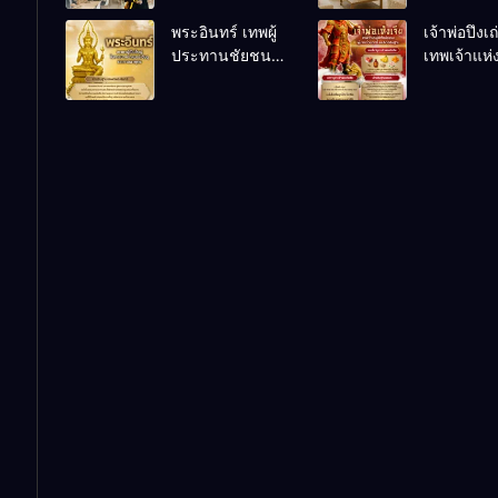
เคล็ดลับปรับดวง
ชีวิตถดถอ
พระอินทร์ เทพผู้
เจ้าพ่อปึงเ
ปรับร้านให้ลูกค้า
ประทานชัยชนะ
เทพเจ้าแห
แน่นตลอดปี
อำนาจ และ
ลาภ ความม
ปัญญา
และสุขภาพ