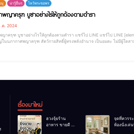
ยมู
น่ารู้อื่นๆ
ไหว้พระขอพร
าพญาครุฑ บูชาอย่างไรให้ถูกต้องตามตำรา
.ค. 2024
อย่างไรให้ถูกต้องตามตำรา แชร์ไป LINE แชร์ไป LINE [elementor-template id="12184"] อำนาจแห่งพญาครุฑ ผู้
่ในนภากาศพญาครุฑ สัตว์กายสิทธิ์ผู้ทรงพลังอำนาจ เป็นอมตะ ไม่มีผู้ใดสาม
คนมากมาย จนนำไปสู่การสร้างเครื่องรางของขลังต่างๆ โดยเชื่อกันว่าพญา
เรื่องมาใหม่
ฮวงจุ้ยร้าน
จุดที่ควรระ
อาหาร ขายดี ยิ่ง
ห้องนั่งเล่นท
ง
ขายยิ่งรวย!
เผลอทำให้