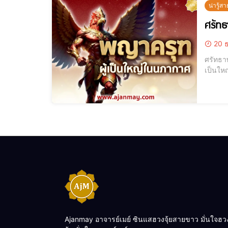
น่ารู้สา
ศรัทธ
20 ธ
ศรัทธาพญาครุฑ บูชา
เป็นใหญ
ของผู้
Ajanmay อาจารย์เมย์ ซินแสฮวงจุ้ยสายขาว มั่นใจฮว