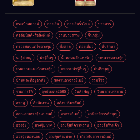
ให้ลูกค้าแน่น
ชัยชนะ
แห่งโชคลาภ
ตลอดปี
อำนาจ และ
ความมั่นคง
ปัญญา
และสุขภาพดี
กระเป๋าสตางค์
การเงิน
การเงินรั่วไหล
ข่าวสาร
คอลัมนิสต์-สื่อสิ่งพิมพ์
งานบวงสรวง
จี้นกคุ้ม
ตรวจสอบแก้ไขฮวงจุ้ย
ตั้งศาล
ท่องเที่ยว
ที่ปรึกษา
น่ารู้สายมู
น่ารู้อื่นๆ
น้ำหอมพลังแห่งรัก
บทความฮวงจุ้ย
บทความแนะนำฮวงจุ้ย
บทวามน่ารู้อื่นๆ
บันทึกบุญ
บ้านและที่อยู่อาศัย
ผลงานอาจารย์เมย์
รวมรีวิว
รายการTV
ฤกษ์มงคล2568
วันสำคัญ
วิทยากรบรรยาย
สายมู
สำนักงาน
อสังหาริมทรัพย์
ออกแบบฮวงจุ้ยแบรนด์
อาจารย์เมย์
อานิสงส์การทำบุญ
ฮวงจุ้ย
ฮวงจุ้ย VIP
ฮวงจุ้ยที่ควรทราบ
ฮวงจุ้ยร้านค้า
ฮวงจุ้ยห้องนอน
ฮวงจุ้ยห้องพระ
เกี่ยวกับอาจารย์เมย์