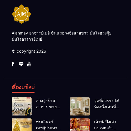
Ajanmay อาจารย์เมย์ ซินแสฮวงจุ้ยสายขาว มั่นใจฮวงจุ้ย
มั่นใจอาจารย์เมย์
© copyright 2026
เรื่องมาใหม่
ฮวงจุ้ยร้าน
จุดที่ควรระวัง!
อาหาร ขายดี
ห้องนั่งเล่นที่
ยิ่งขายยิ่งรวย!
เผลอทำให้
เคล็ดลับปรับ
พลังชีวิต
พระอินทร์
เจ้าพ่อปึงเถ่า
ดวง ปรับร้าน
ถดถอย
เทพผู้ประทาน
กง เทพเจ้า