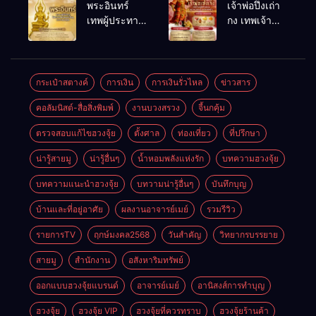
พระอินทร์
เจ้าพ่อปึงเถ่า
ดวง ปรับร้าน
ถดถอย
เทพผู้ประทาน
กง เทพเจ้า
ให้ลูกค้าแน่น
ชัยชนะ
แห่งโชคลาภ
ตลอดปี
อำนาจ และ
ความมั่นคง
ปัญญา
และสุขภาพดี
กระเป๋าสตางค์
การเงิน
การเงินรั่วไหล
ข่าวสาร
คอลัมนิสต์-สื่อสิ่งพิมพ์
งานบวงสรวง
จี้นกคุ้ม
ตรวจสอบแก้ไขฮวงจุ้ย
ตั้งศาล
ท่องเที่ยว
ที่ปรึกษา
น่ารู้สายมู
น่ารู้อื่นๆ
น้ำหอมพลังแห่งรัก
บทความฮวงจุ้ย
บทความแนะนำฮวงจุ้ย
บทวามน่ารู้อื่นๆ
บันทึกบุญ
บ้านและที่อยู่อาศัย
ผลงานอาจารย์เมย์
รวมรีวิว
รายการTV
ฤกษ์มงคล2568
วันสำคัญ
วิทยากรบรรยาย
สายมู
สำนักงาน
อสังหาริมทรัพย์
ออกแบบฮวงจุ้ยแบรนด์
อาจารย์เมย์
อานิสงส์การทำบุญ
ฮวงจุ้ย
ฮวงจุ้ย VIP
ฮวงจุ้ยที่ควรทราบ
ฮวงจุ้ยร้านค้า