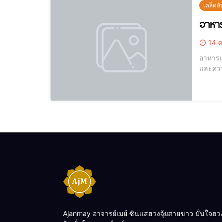
เคล็ดล
อาหาร
14 ต
อาหารเพื่อสุขภาพท
และควา
เต็มพลั
พร้อมทั้
Ajanmay อาจารย์เมย์ ซินแสฮวงจุ้ยสายขาว มั่นใจฮว