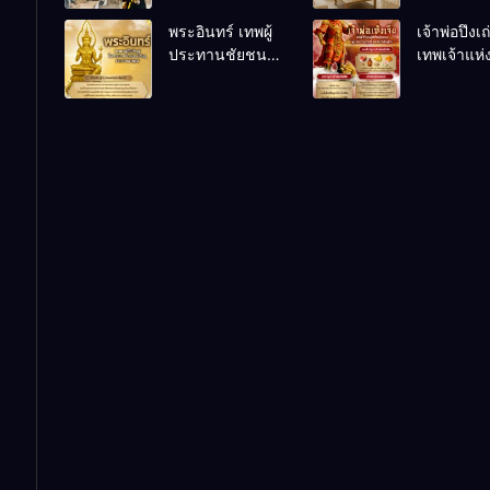
เคล็ดลับปรับดวง
ชีวิตถดถอ
พระอินทร์ เทพผู้
เจ้าพ่อปึงเ
ปรับร้านให้ลูกค้า
ประทานชัยชนะ
เทพเจ้าแห
แน่นตลอดปี
อำนาจ และ
ลาภ ความม
ปัญญา
และสุขภาพ