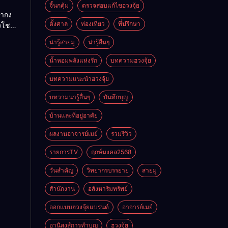
ย
จี้นกคุ้ม
ตรวจสอบแก้ไขฮวงจุ้ย
ถ่ากง
ตั้งศาล
ท่องเที่ยว
ที่ปรึกษา
่งโชค
ั่นคง
น่ารู้สายมู
น่ารู้อื่นๆ
ดี
น้ำหอมพลังแห่งรัก
บทความฮวงจุ้ย
บทความแนะนำฮวงจุ้ย
บทวามน่ารู้อื่นๆ
บันทึกบุญ
บ้านและที่อยู่อาศัย
ผลงานอาจารย์เมย์
รวมรีวิว
รายการTV
ฤกษ์มงคล2568
วันสำคัญ
วิทยากรบรรยาย
สายมู
สำนักงาน
อสังหาริมทรัพย์
ออกแบบฮวงจุ้ยแบรนด์
อาจารย์เมย์
อานิสงส์การทำบุญ
ฮวงจุ้ย