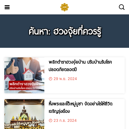
ค้นหา: ฮวงจุ้ยที่ควรรู้
พลิกตำราฮวงจุ้ยบ้าน ปรับบ้านรับโชค
ปลอดภัยตลอดปี
29 พ.ย. 2024
หิ้งพระและโต๊ะหมู่บูชา จัดอย่างไรให้ชีวิต
เจริญรุ่งเรือง​
23 ก.ย. 2024