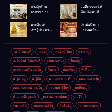
ฮวงจุ้ยร้าน
จุดที่ควรระวัง!
อาหาร ขายดี
ห้องนั่งเล่นที่
ยิ่งขายยิ่งรวย!
เผลอทำให้
เคล็ดลับปรับ
พลังชีวิต
พระอินทร์
เจ้าพ่อปึงเถ่า
ดวง ปรับร้าน
ถดถอย
เทพผู้ประทาน
กง เทพเจ้า
ให้ลูกค้าแน่น
ชัยชนะ
แห่งโชคลาภ
ตลอดปี
อำนาจ และ
ความมั่นคง
ปัญญา
และสุขภาพดี
กระเป๋าสตางค์
การเงิน
การเงินรั่วไหล
ข่าวสาร
คอลัมนิสต์-สื่อสิ่งพิมพ์
งานบวงสรวง
จี้นกคุ้ม
ตรวจสอบแก้ไขฮวงจุ้ย
ตั้งศาล
ท่องเที่ยว
ที่ปรึกษา
น่ารู้สายมู
น่ารู้อื่นๆ
น้ำหอมพลังแห่งรัก
บทความฮวงจุ้ย
บทความแนะนำฮวงจุ้ย
บทวามน่ารู้อื่นๆ
บันทึกบุญ
บ้านและที่อยู่อาศัย
ผลงานอาจารย์เมย์
รวมรีวิว
รายการTV
ฤกษ์มงคล2568
วันสำคัญ
วิทยากรบรรยาย