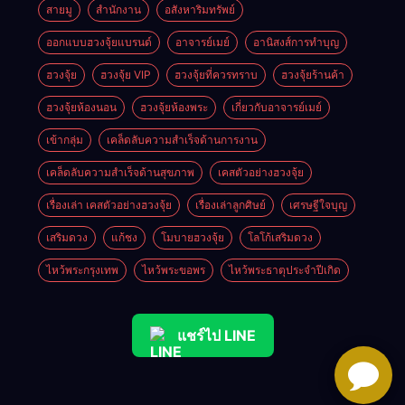
สายมู
สำนักงาน
อสังหาริมทรัพย์
ออกแบบฮวงจุ้ยแบรนด์
อาจารย์เมย์
อานิสงส์การทำบุญ
ฮวงจุ้ย
ฮวงจุ้ย VIP
ฮวงจุ้ยที่ควรทราบ
ฮวงจุ้ยร้านค้า
ฮวงจุ้ยห้องนอน
ฮวงจุ้ยห้องพระ
เกี่ยวกับอาจารย์เมย์
เข้ากลุ่ม
เคล็ดลับความสำเร็จด้านการงาน
เคล็ดลับความสำเร็จด้านสุขภาพ
เคสตัวอย่างฮวงจุ้ย
เรื่องเล่า เคสตัวอย่างฮวงจุ้ย
เรื่องเล่าลูกศิษย์
เศรษฐีใจบุญ
เสริมดวง
แก้ชง
โมบายฮวงจุ้ย
โลโก้เสริมดวง
ไหว้พระกรุงเทพ
ไหว้พระขอพร
ไหว้พระธาตุประจําปีเกิด
แชร์ไป LINE