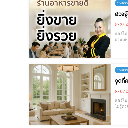
บทความ
ฮวงจุ
25 ม
แชร์ไป LINE แชร์ไป LINE ฮวงจุ้ยร้านอาหาร, ฮวงจุ้ยร้านค้า, ฮวงจุ้ยค้าขา
อ่านบทค
บทความ
จุดที่
07 ม
แชร์ไป LINE แชร์ไป LINE จุดที่ควรระวัง! ห้องนั่งเล่นที่เผลอทำให้พลังชีวิต
ไม่รู้ตัวจัดให้ถูก