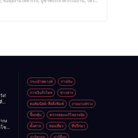
 ขอลุยงานให้สำเร็จ, บูชาพระเจ้าตากในบ้าน, ไหว้
รธุรกิจ, สวดคาถาชัยชนะ, คาถากล้าหาญ, พลังใจนักสู
กระเป๋าสตางค์
การเงิน
การเงินรั่วไหล
ข่าวสาร
วัง!
ี่
คอลัมนิสต์-สื่อสิ่งพิมพ์
งานบวงสรวง
พลัง
ย
จี้นกคุ้ม
ตรวจสอบแก้ไขฮวงจุ้ย
ถ่ากง
ตั้งศาล
ท่องเที่ยว
ที่ปรึกษา
่งโชค
ั่นคง
น่ารู้สายมู
น่ารู้อื่นๆ