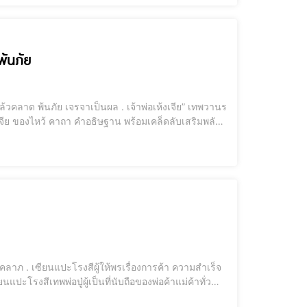
พ้นภัย
เทพวานรผู้พิท
่ทำมาค้าขาย ลงทุน เจร