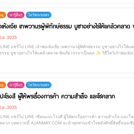
ยมู
น่ารู้อื่นๆ
ไหว้พระขอพร
่อเห้งเจีย เทพวานรผู้พิทักษ์ธรรม บูชาอย่างไรให้แคล้วคลาด 
ิ.ย. 2025
ให้แคล้วคลาด พ้นภัย เจรจาเป็นผล . เจ้าพ่อเห้งเจีย” เทพวานร
ูชาอย่างไรให้แคล้วคลาด พ้นภัย เจรจาเป็นผล ✨ วิธีไหว้เจ้าพ่อเห้งเจีย ของไหว้ คาถา คำอธิษฐาน พร้อมเคล็ดลับเสริมพลัง
ไม่พลาดโชค บทความนี้ AJANMAY.COM จะนำทุกท่านเข้าใจถึง “เจ้าพ่อเห้งเจีย” 
ยมู
น่ารู้อื่นๆ
ไหว้พระขอพร
แปะโรงสี ผู้ให้พรเรื่องการค้า ความสำเร็จ และโชคลาภ
ิ.ย. 2025
และโชคลาภ . เซียนแปะโรงสีผู้ให้พรเรื่องการค้า ความสำเร็จ
ซียนแปะโรงสีเทพพ่อปู่ผู้เป็นที่นับถือของพ่อค้าแม่ค้าทั่ว
ผู้ศรัทธาที่ขอพรแล้ว “ปิดยอด ปังแบบไม่คาดคิด”เหมาะอย่างยิ่งสำหรับคนที