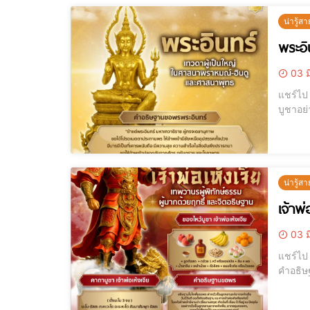
น่ารู้สา
พระอิ
03 ม
แชร์ไป LINE แชร์ไป LINE พระอินทร์ เทพผู้ประทานชัยชนะ อำนาจ และป
บูชาอย่างไรให้สม
หนึ่งใ
น่ารู้สา
เจ้าพ
03 ม
แชร์ไป LINE แชร์ไป LINE เจ้าพ่อปึงเถ่ากง เทพเจ้าแห่งโชคลาภ ความมั่นคง
คำอธิษฐานเสริมชีวิตทั้งบ้าน . เจ้