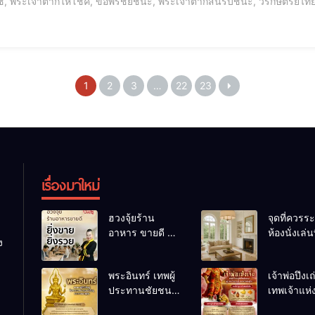
, พระเจ้าตากให้โชค, ขอพรชัยชนะ, พระเจ้าตากสินรบชนะ, วีรกษัตริย์ไทย,
าตากวันไหนดี, โมบายฮวงจุ้ยม้า, ขอพรเรื่องการงาน, เอาชนะอุปสรรค, ขอพ
1
2
3
…
22
23
เรื่องมาใหม่
ฮวงจุ้ยร้าน
จุดที่ควรระ
อาหาร ขายดี ยิ่ง
ห้องนั่งเล่นท
ง
ขายยิ่งรวย!
เผลอทำให้
เคล็ดลับปรับดวง
ชีวิตถดถอ
พระอินทร์ เทพผู้
เจ้าพ่อปึงเ
ปรับร้านให้ลูกค้า
ประทานชัยชนะ
เทพเจ้าแห
แน่นตลอดปี
อำนาจ และ
ลาภ ความม