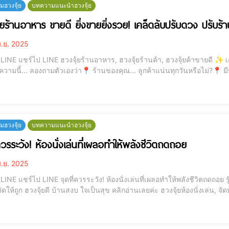
ฮวงจุ้ย
บทความแนะนำฮวงจุ้ย
้ยร้านอาหาร ขายดี ยิ่งขายยิ่งรวย! เคล็ดลับปรับดวง ปรับร้า
ิ.ย. 2025
ยดี ✨ เคล็ดลับปรับดวง ปรับร้านให้ลูกค้าแน่นตลอดปี ✨ ก่อน
วามนี้... ลองถามตัวเองว่า📍 ร้านของคุณ... ลูกค้าแน่นทุกวันหรือไม่?📍 มี
กำลังเริ่มต้นเปิดร้านใหม่ แล้วอยากให้ปังตั้งแต่วันแรก? ถ้าใช่
ฮวงจุ้ย
บทความแนะนำฮวงจุ้ย
ควรระวัง! ห้องนั่งเล่นที่เผลอทำให้พลังชีวิตถดถอย
ิ.ย. 2025
ถดถอย รู้หรือไม่? ห้องนั่งเล่นบางมุม อาจทำให้เงินไหลออกแบบ
 ฮวงจุ้ยดี บ้านสงบ ใจเป็นสุข คลิกอ่านเลยค่ะ ฮวงจุ้ยห้องนั่งเล่น, จัดห้องนั่งเล่น, พลังงานในบ้าน, ฮวงจุ้ยบ้าน, พื้นที่รับแขก,
พลังชีวิต, พลังบวกในบ้าน 💬 ทำไม "ห้องนั่งเล่น" จึงสำคัญ? ห้องนั่งเล่น ไ