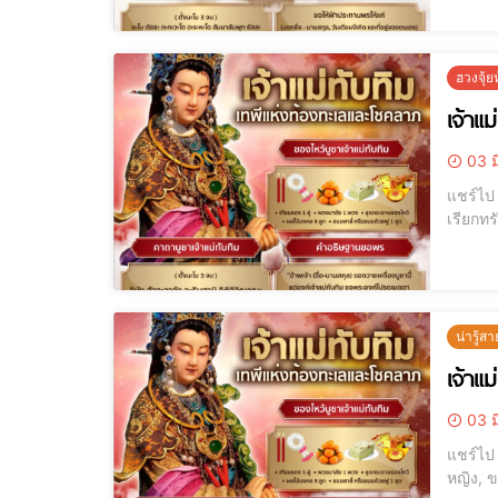
ฮวงจุ้
เจ้าแม
03 ม
แชร์ไป LINE แชร์ไป LINE ขอพรดีๆ เรียกโชค เรียกเงิน เรียกผู้ใหญ่เมตตาได้จริง
น่ารู้สา
เจ้าแ
03 ม
แชร์ไป LINE แชร์ไป LINE เทพแห่งท้องทะเล, ไหว้เจ้าแม่ทับทิม, ศาลเจ้าแม่ทั
หญิง, ข