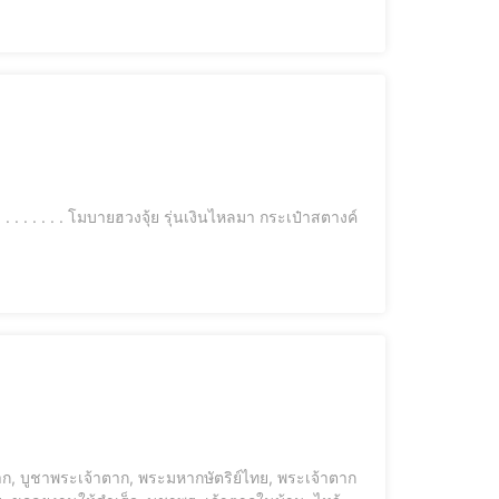
ตตา, เทียนแดงมงคล . เจ้าแม่ทับทิม เทพีแห่งท้องท