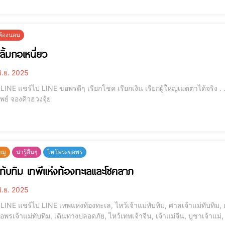
ยห้องนอน
่ลิ้มกอเหนี่ยว
ิ.ย. 2025
 . . . . . . . . . โมบายฮวงจุ้ย รุ่นเงินไหลมา กระเป๋าสตางค์
เรียกทรัพย์ จองคิวฮวงจุ้ย
ยมู
น่ารู้อื่นๆ
ไหว้พระขอพร
ม่ทับทิม เทพีแห่งท้องทะเลและโชคลาภ
ิ.ย. 2025
บทิม, คาถาบูชาเจ้าแม่ทับทิม, เทพเจ้าจีน, เจ้าแม่มาจู่, เทพ
อพรเจ้าแม่ทับทิม, เดินทางปลอดภัย, ไหว้เทพเจ้าจีน, เจ้าแม่จีน, บูชาเจ้าแ