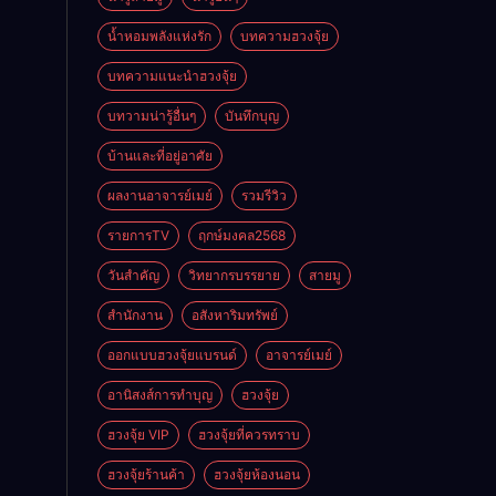
ดี
น้ำหอมพลังแห่งรัก
บทความฮวงจุ้ย
บทความแนะนำฮวงจุ้ย
บทวามน่ารู้อื่นๆ
บันทึกบุญ
บ้านและที่อยู่อาศัย
ผลงานอาจารย์เมย์
รวมรีวิว
รายการTV
ฤกษ์มงคล2568
วันสำคัญ
วิทยากรบรรยาย
สายมู
สำนักงาน
อสังหาริมทรัพย์
ออกแบบฮวงจุ้ยแบรนด์
อาจารย์เมย์
อานิสงส์การทำบุญ
ฮวงจุ้ย
ฮวงจุ้ย VIP
ฮวงจุ้ยที่ควรทราบ
ฮวงจุ้ยร้านค้า
ฮวงจุ้ยห้องนอน