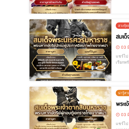
ฮวงจุ้
สมเด
03 ม
แชร์ไป LINE แชร์ไป LINE ขอพรดีๆ เรียกโชค เรียกเงิน เรียกผู้ใหญ่เมตตาได้จริง
น่ารู้สา
พระเจ
03 ม
แชร์ไป LINE แชร์ไป LINE พระเจ้าตากสิน, สมเด็จพระเจ้าตากสิน, คาถาพระ