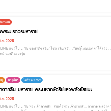
เจ้า, กระดาษไหว้เจ้า, ศาลเจ้าริมน้ำ, ไหว้ขอเม
ยห้องนอน
็จพระนเรศวรมหาราช
ิ.ย. 2025
 . . . . . . . . . โมบายฮวงจุ้ย รุ่นเงินไหลมา กระเป๋าสตางค์
เรียกทรัพย์ จองคิวฮวงจุ้ย
ยมู
น่ารู้อื่นๆ
ไหว้พระขอพร
้าตากสิน มหาราช พระมหากษัตริย์แห่งพลังชัยชนะ
ิ.ย. 2025
เจ้าตาก, บูชาพระเจ้าตาก, พระมหากษัตริย์ไทย, พระเจ้าตาก