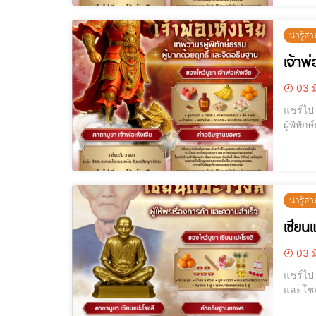
น่ารู้สา
เจ้าพ
03 ม
แชร์ไป LINE แชร์ไป LINE เจ้าพ่อเห้งเจีย เทพวานรผู้พิทักษ์ธรรม บูชาอย่างไร
ผู้พิทักษ์ธรรม บ
น่ารู้สา
เซียน
03 ม
แชร์ไป LINE แชร์ไป LINE เซียนแปะโรงสี ผู้ให้พรเรื่องการค้า ความสำเร็จ 
และโชคลาภ บทความนี้ AJANMAY.COM จะนำทุกท่านเข้าใจพลังศักดิ์สิทธิ์ของเ
ไทยและ