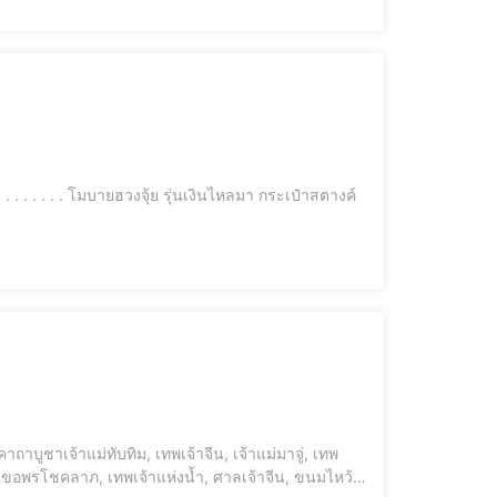
ม่, ขอพรโชคลาภ, เทพเจ้าแห่งน้ำ, ศาลเจ้าจีน, ขนมไหว้