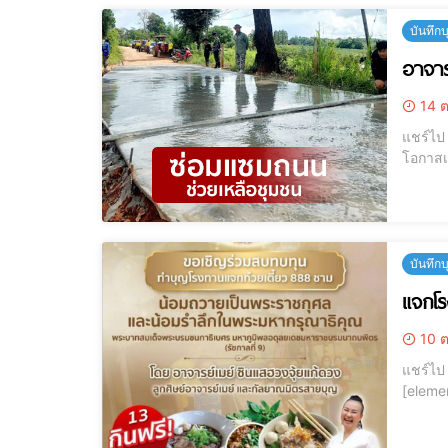
บันทึก
อาจาร
14 ต
แชร์ไป LINE แชร์ไป LINE อาจารย์เมย์ ซินแสฮวงจุ้ยแก้ดวง ผู้เปี่ยมด้ว
โอกาสเ
เฉพาะอย
สง
บันทึก
แจกโร
10 ต
แชร์ไป LINE แชร์ไป LINE แจกโรงทานก๋วยเตี๋ยว อาจารย์เมย์ สานต่อโครงการด
[elementor-template id="
จารย์เม