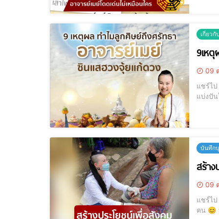
ของเรา
เกี่ยวก
9เหตุผ
09 ต
แชร์ไป LINE แชร์ไป LINE 9เหตุผล ทำไมลูกศิษย์ ถึงศรัทธาอาจารย์เมย์ ค้นพบ
แบ่งปันในบทความนี้ครับ ลองฟังดูนะคร
si=JnJ
บันทึก
สร้าง
09 ต
แชร์ไป LINE แชร์ไป LINE สร้างประโยชน์ เพื่อสังคม อาจารย์เมย์ไม่หยุดทำดี 
คน 😊 ว