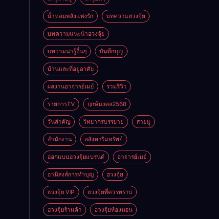
ดี
น้ำหอมพลังแห่งรัก
บทความฮวงจุ้ย
บทความแนะนำฮวงจุ้ย
บทวามน่ารู้อื่นๆ
บันทึกบุญ
บ้านและที่อยู่อาศัย
ผลงานอาจารย์เมย์
รวมรีวิว
รายการTV
ฤกษ์มงคล2568
วันสำคัญ
วิทยากรบรรยาย
สายมู
สำนักงาน
อสังหาริมทรัพย์
ออกแบบฮวงจุ้ยแบรนด์
อาจารย์เมย์
อานิสงส์การทำบุญ
ฮวงจุ้ย
ฮวงจุ้ย VIP
ฮวงจุ้ยที่ควรทราบ
ฮวงจุ้ยร้านค้า
ฮวงจุ้ยห้องนอน