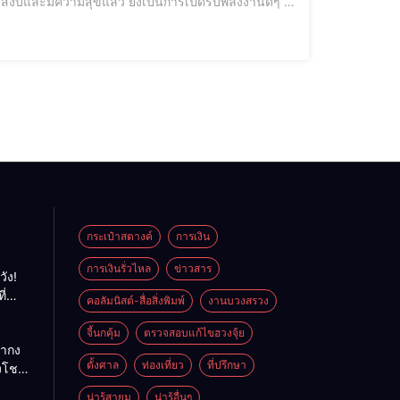
สงบและมีความสุขแล้ว ยังเป็นการเปิดรับพลังงานดีๆ ที่
หลากหลายรูปแบบมาแบ่งปันกัน
กระเป๋าสตางค์
การเงิน
การเงินรั่วไหล
ข่าวสาร
วัง!
ี่
คอลัมนิสต์-สื่อสิ่งพิมพ์
งานบวงสรวง
พลัง
ย
จี้นกคุ้ม
ตรวจสอบแก้ไขฮวงจุ้ย
ถ่ากง
ตั้งศาล
ท่องเที่ยว
ที่ปรึกษา
่งโชค
ั่นคง
น่ารู้สายมู
น่ารู้อื่นๆ