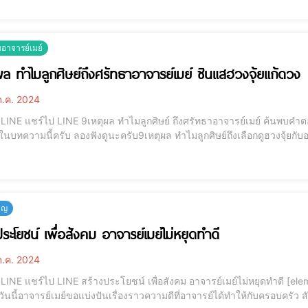
มีอะไรบ้าง และทำไมโมบายฮวง
ับอาจารย์เมย์
ล​ ทำไมลูกศิษย์ถึงศรัทธา​อาจารย์เมย์ ซินแสฮวง​จุ้ยแก้ดวง​
.ค. 2024
คำตอบที่นี่สวัสดีครับ วันนี้แอดมินได้รับหน้าที่ให้มาเขียน
ับ9เหตุผล ทำไมลูกศิษย์ถึงเลือกดูฮวงจุ้ยกับอาจารย์เมย์ https://youtu.be/gr1xe8ofq4Y?
a1bP
บุญ
ประโยชน์ เพื่อสังคม อาจารย์เมย์ไม่หยุดทำดี
.ค. 2024
[elementor-template id="12184"] สวัสดีค่ะลูกศิษย์ที่รักทุก
ันนี้อาจารย์เมย์ขอแบ่งปันเรื่องราวความดีที่อาจารย์ได้ทำให้กับครอบครัว 