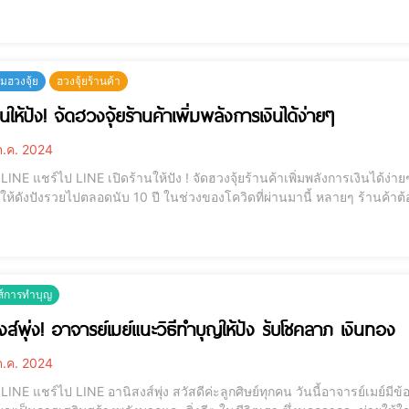
ทุกคนได้นำไปปรับใช้ในการทำความดีค
ฮวงจุ้ย
ฮวงจุ้ยร้านค้า
านให้ปัง! จัดฮวงจุ้ยร้านค้าเพิ่มพลังการเงินได้ง่ายๆ
.ค. 2024
เงินได้ง่ายๆ [elementor-template id="12184"] จัดร้านค้า
นับ 10 ปี ในช่วงของโควิดที่ผ่านมานี้ หลายๆ ร้านค้าต้องเผชิญกับปัญหาการปิดร้านหรือถูกจำกัดการเปิดให้
ซึ่งถือเป็นช่วงเวลาที่เหมาะสมในการปรับปรุงและเปลี่ยนแปลงร้านค้าใหม่ ส
ส์การทำบุญ
งส์พุ่ง! อาจารย์เมย์แนะวิธีทำบุญให้ปัง รับโชคลาภ เงินทอง
.ค. 2024
เมย์มีข้อคิดดีๆ เกี่ยวกับ อานิงส์แห่งการทำบุญ มาฝากกันนะคะ