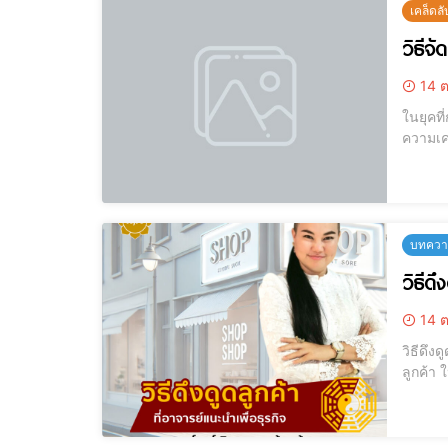
เคล็ดล
วิธีจ
14 ต
ในยุคท
ความเค
ในยุคที่การดูแลตัว
ประสิท
บทความ
วิธีดึ
14 ต
วิธีดึงดูดล
ลูกค้า 
เวลา อา
โดยวิธ