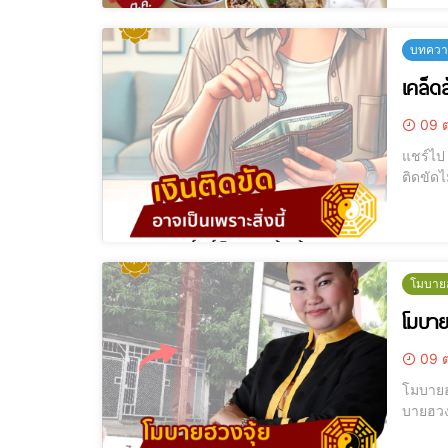
บทความ
เคล็ด
09 ต
แชร์ไป LINE แชร์ไป LINE เคล็ดลับจัดฮวงจุ้ยบ้าน ให้เงินทองไหลลื่นไม่มีสะดุ
ติดขัดไม่รู้ว่าเป็น
จากอาจา
โมบายฮ
โมบาย
09 ต
โมบายฮวงจุ้ย อ
บายฮวง
ในการสร