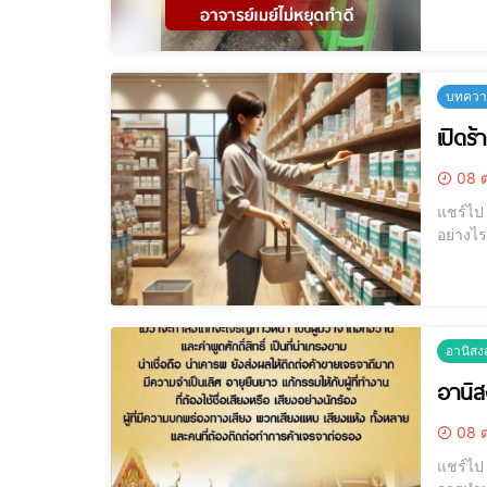
บทความ
เปิดร้
08 ต
แชร์ไป LINE แชร์ไป LINE เปิดร้านให้ปัง ! จัดฮวงจุ้ยร้านค้าเพิ่มพลังการ
อย่างไรให้ดังปังรวยไปตลอด
บริการ 
อานิสง
อานิส
08 ต
แชร์ไป LINE แชร์ไป LINE อานิสงส์พุ่ง สวัสดีค่ะลูกศิษย์ทุกคน วันนี้อาจารย์