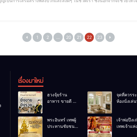
ญเป็นการเสริมสร้างพลังบวกและสิ่งดีๆ ในชีวิตเรา ซึ่งนอกจากจะช่วยให้ใจ
าสู่ชีวิตเราอีกด้วยค่ะ วันนี้อาจารย์ได้รวบรวมพลังอานิงส์แห่งการทำบุญ
1
2
…
20
21
22
23
เรื่องมาใหม่
ฮวงจุ้ยร้าน
จุดที่ควรระ
อาหาร ขายดี ยิ่ง
ห้องนั่งเล่นท
ง
ขายยิ่งรวย!
เผลอทำให้
เคล็ดลับปรับดวง
ชีวิตถดถอ
พระอินทร์ เทพผู้
เจ้าพ่อปึงเ
ปรับร้านให้ลูกค้า
ประทานชัยชนะ
เทพเจ้าแห
แน่นตลอดปี
อำนาจ และ
ลาภ ความม