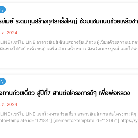
บุญ
ย์เมย์ ระดมทุนสร้างกุศลครั้งใหญ่ ซ่อมแซมถนนช่วยเหลือช
.ค. 2024
ยความเมตตาและเล็งเห็นถึงประโยชน์ส่วนรวมเป็นสำคัญ ได้มี
ดินทางไปยังบ้านห้วยหญ้าเครือ อำเภอน้ำหนาว จังหวัดเพชรบูรณ์ และไ
่างยิ่งในช่วงฤดูฝนที่ถนนหนทางเป็นอุปสรรคต่อการเดินทาง ทำให้การเข้าถึง
บุญ
งทานก๋วยเตี๋ยว สู่ปีที่7 สานต่อโครงการดีๆ เพื่อพ่อหลวง
.ค. 2024
ีๆ แจกโรงทานก๋วยเตี๋ยวปีที่ 7 เพื่อถวายความดีแด่พ่อหลวง
12184"] [elementor-template id="12187"] https://youtu.be/Tt_WnaN7koQ?si=Ue0y02mvFSqfGfZ3 อา
ย์ ซินแสฮวงจุ้ยแก้ดวง เดินหน้าสานต่อโครงการโรงทานก๋วยเตี๋ยวต่อเนื่องเป็