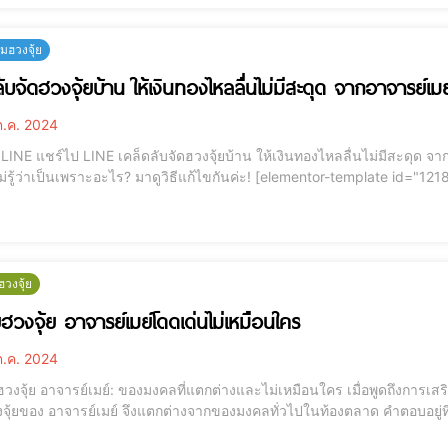
ฮวงจุ้ย
ลับจัดฮวงจุ้ยบ้าน ให้เงินทองไหลลื่นไม่มีสะดุด จากอาจารย์เมย
.ค. 2024
ด จากอาจารย์เมย์ การจัดฮวงจุ้ยบ้าน เสริมการเงินให้มั่งคั่ง
เพราะอะไร? มาดูวิธีแก้ไขกันค่ะ! [elementor-template id="12184"] การเงินติดขัดไม่รู้จะแก้ยังไง? 💸 มาฟังเคล็ดลับ
รย์เมย์ ที่จะพาคุณปรับฮวงจุ้ยบ้านให้เงินทองไหลมาเทมา เสริมโชคลาภให้มั่
วงจุ้ย
ฮวงจุ้ย อาจารย์เมย์โดดเด่นไม่เหมือนใคร
.ค. 2024
าจารย์เมย์: ของมงคลที่แตกต่างและไม่เหมือนใคร เมื่อพูดถึงการเสริมดวงและปรับฮวงจุ้ย หลายคนอาจมีคำถามว่าทำไมโม
จุ้ยของ อาจารย์เมย์ จึงแตกต่างจากของมงคลทั่วไปในท้องตลาด คำตอบอยู
้างสรรค์สินค้า ทำให้เราไม่เหมือนใคร ทั้งในเรื่องคุณภาพ พลังงาน และควา