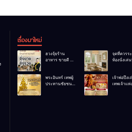
เรื่องมาใหม่
ฮวงจุ้ยร้าน
จุดที่ควรระ
อาหาร ขายดี ยิ่ง
ห้องนั่งเล่นท
ง
ขายยิ่งรวย!
เผลอทำให้
เคล็ดลับปรับดวง
ชีวิตถดถอ
พระอินทร์ เทพผู้
เจ้าพ่อปึงเ
ปรับร้านให้ลูกค้า
ประทานชัยชนะ
เทพเจ้าแห
แน่นตลอดปี
อำนาจ และ
ลาภ ความม
ปัญญา
และสุขภาพ