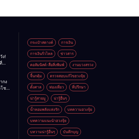
กระเป๋าสตางค์
การเงิน
การเงินรั่วไหล
ข่าวสาร
วัง!
ี่
คอลัมนิสต์-สื่อสิ่งพิมพ์
งานบวงสรวง
พลัง
ย
จี้นกคุ้ม
ตรวจสอบแก้ไขฮวงจุ้ย
ถ่ากง
ตั้งศาล
ท่องเที่ยว
ที่ปรึกษา
่งโชค
ั่นคง
น่ารู้สายมู
น่ารู้อื่นๆ
ดี
น้ำหอมพลังแห่งรัก
บทความฮวงจุ้ย
บทความแนะนำฮวงจุ้ย
บทวามน่ารู้อื่นๆ
บันทึกบุญ