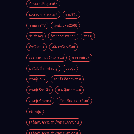
บ้านและที่อยู่อาศัย
ผลงานอาจารย์เมย์
รวมรีวิว
รายการTV
ฤกษ์มงคล2568
วันสำคัญ
วิทยากรบรรยาย
สายมู
สำนักงาน
อสังหาริมทรัพย์
ออกแบบฮวงจุ้ยแบรนด์
อาจารย์เมย์
อานิสงส์การทำบุญ
ฮวงจุ้ย
ฮวงจุ้ย VIP
ฮวงจุ้ยที่ควรทราบ
ฮวงจุ้ยร้านค้า
ฮวงจุ้ยห้องนอน
ฮวงจุ้ยห้องพระ
เกี่ยวกับอาจารย์เมย์
เข้ากลุ่ม
เคล็ดลับความสำเร็จด้านการงาน
เคล็ดลับความสำเร็จด้านสุขภาพ