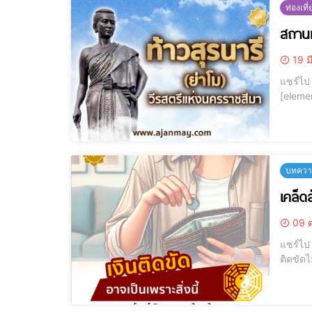
ท่องเที่
สถานที
19 ม
แชร์ไป LINE แชร์ไป LINE [elementor-template id="12184"] สถานที่ไหว้ ท้
[elementor-template id="1218
บทความ
เคล็ด
09 ต
แชร์ไป LINE แชร์ไป LINE เคล็ดลับจัดฮวงจุ้ยบ้าน ให้เงินทองไหลลื่นไม่มีสะดุ
ติดขัดไม่รู้ว่าเป็น
จากอาจา