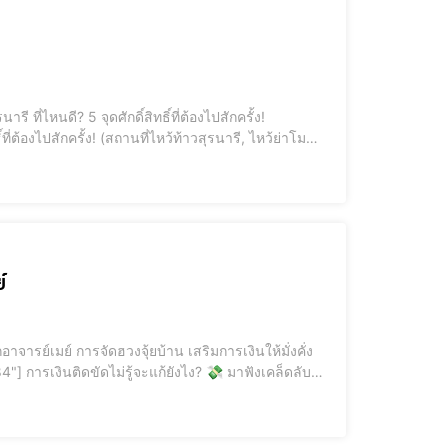
์
งคั่งไม่ม