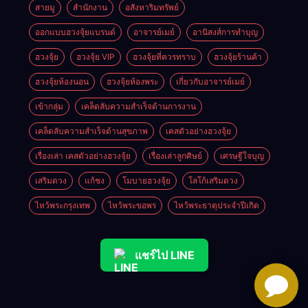
สายมู
สำนักงาน
อสังหาริมทรัพย์
ออกแบบฮวงจุ้ยแบรนด์
อาจารย์เมย์
อานิสงส์การทำบุญ
ฮวงจุ้ย
ฮวงจุ้ย VIP
ฮวงจุ้ยที่ควรทราบ
ฮวงจุ้ยร้านค้า
ฮวงจุ้ยห้องนอน
ฮวงจุ้ยห้องพระ
เกี่ยวกับอาจารย์เมย์
เข้ากลุ่ม
เคล็ดลับความสำเร็จด้านการงาน
เคล็ดลับความสำเร็จด้านสุขภาพ
เคสตัวอย่างฮวงจุ้ย
เรื่องเล่า เคสตัวอย่างฮวงจุ้ย
เรื่องเล่าลูกศิษย์
เศรษฐีใจบุญ
เสริมดวง
แก้ชง
โมบายฮวงจุ้ย
โลโก้เสริมดวง
ไหว้พระกรุงเทพ
ไหว้พระขอพร
ไหว้พระธาตุประจําปีเกิด
แชร์ไป LINE