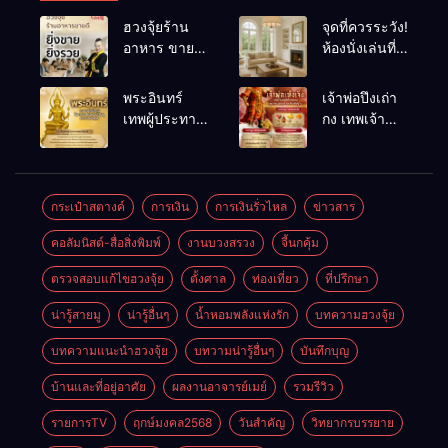
ฮวงจุ้ยร้าน
จุดที่ควรระวัง!
อาหาร ขายดี
ห้องนั่งเล่นที่
ยิ่งขายยิ่งรวย!
เผลอทำให้
เคล็ดลับปรับ
พลังชีวิต
พระอินทร์
เจ้าพ่อปึงเถ่า
ดวง ปรับร้าน
ถดถอย
เทพผู้ประทาน
กง เทพเจ้า
ให้ลูกค้าแน่น
ชัยชนะ
แห่งโชคลาภ
ตลอดปี
อำนาจ และ
ความมั่นคง
ปัญญา
และสุขภาพดี
กระเป๋าสตางค์
การเงิน
การเงินรั่วไหล
ข่าวสาร
คอลัมนิสต์-สื่อสิ่งพิมพ์
งานบวงสรวง
จี้นกคุ้ม
ตรวจสอบแก้ไขฮวงจุ้ย
ตั้งศาล
ท่องเที่ยว
ที่ปรึกษา
น่ารู้สายมู
น่ารู้อื่นๆ
น้ำหอมพลังแห่งรัก
บทความฮวงจุ้ย
บทความแนะนำฮวงจุ้ย
บทวามน่ารู้อื่นๆ
บันทึกบุญ
บ้านและที่อยู่อาศัย
ผลงานอาจารย์เมย์
รวมรีวิว
รายการTV
ฤกษ์มงคล2568
วันสำคัญ
วิทยากรบรรยาย