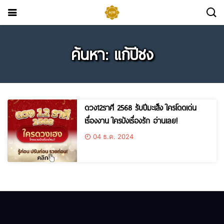
ค้นหา: แก้ปีชง
ดวง12ราศี 2568 รับปีมะเส็ง ใครโดดเด่น
เรื่องงาน ใครปังเรื่องรัก อ่านเลย!
04 ธ.ค. 2024