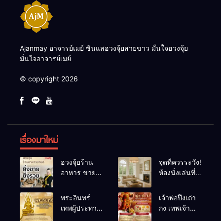
Ajanmay อาจารย์เมย์ ซินแสฮวงจุ้ยสายขาว มั่นใจฮวงจุ้ย
มั่นใจอาจารย์เมย์
© copyright 2026
เรื่องมาใหม่
ฮวงจุ้ยร้าน
จุดที่ควรระวัง!
อาหาร ขายดี
ห้องนั่งเล่นที่
ยิ่งขายยิ่งรวย!
เผลอทำให้
เคล็ดลับปรับ
พลังชีวิต
พระอินทร์
เจ้าพ่อปึงเถ่า
ดวง ปรับร้าน
ถดถอย
เทพผู้ประทาน
กง เทพเจ้า
ให้ลูกค้าแน่น
ชัยชนะ
แห่งโชคลาภ