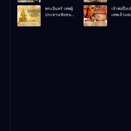
เคล็ดลับปรับดวง
ชีวิตถดถอ
พระอินทร์ เทพผู้
เจ้าพ่อปึงเ
ปรับร้านให้ลูกค้า
ประทานชัยชนะ
เทพเจ้าแห
แน่นตลอดปี
อำนาจ และ
ลาภ ความม
ปัญญา
และสุขภาพ