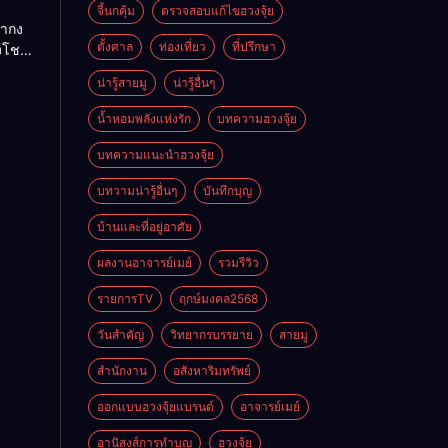
ย
จี้นกคุ้ม
ตรวจสอบแก้ไขฮวงจุ้ย
ถ่ากง
ตั้งศาล
ท่องเที่ยว
ที่ปรึกษา
่งโชค
ั่นคง
น่ารู้สายมู
น่ารู้อื่นๆ
ดี
น้ำหอมพลังแห่งรัก
บทความฮวงจุ้ย
บทความแนะนำฮวงจุ้ย
บทวามน่ารู้อื่นๆ
บันทึกบุญ
บ้านและที่อยู่อาศัย
ผลงานอาจารย์เมย์
รวมรีวิว
รายการTV
ฤกษ์มงคล2568
วันสำคัญ
วิทยากรบรรยาย
สายมู
สำนักงาน
อสังหาริมทรัพย์
ออกแบบฮวงจุ้ยแบรนด์
อาจารย์เมย์
อานิสงส์การทำบุญ
ฮวงจุ้ย