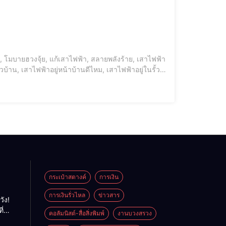
วบ้าน, เสาไฟฟ้าอยู่หน้าบ้านดีไหม, เสาไฟฟ้าอยู่ในรั้ว
บ้านฮวงจุ้ย, รีวิวแก้เสาไฟฟ้า, รีวิวกระเป๋าสตางค์เรียกทรัพย์, กระเป๋าสตางค์เรียกทรัพย์ เสาไฟหน้าบ้า
กระเป๋าสตางค์
การเงิน
การเงินรั่วไหล
ข่าวสาร
วัง!
ี่
คอลัมนิสต์-สื่อสิ่งพิมพ์
งานบวงสรวง
พลัง