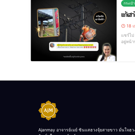
กระเป๋
แก้เส
18 เ
แชร์ไป LINE แชร์ไป LINE [elementor-template id="12184"] เสาไฟฟ้าหน้าบ
อยู่หน้
Ajanmay อาจารย์เมย์ ซินแสฮวงจุ้ยสายขาว มั่นใจฮว