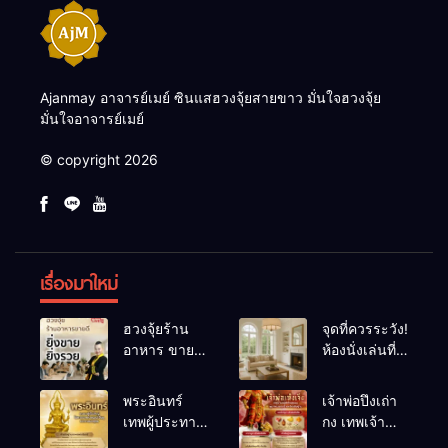
Ajanmay อาจารย์เมย์ ซินแสฮวงจุ้ยสายขาว มั่นใจฮวงจุ้ย
มั่นใจอาจารย์เมย์
© copyright 2026
เรื่องมาใหม่
ฮวงจุ้ยร้าน
จุดที่ควรระวัง!
อาหาร ขายดี
ห้องนั่งเล่นที่
ยิ่งขายยิ่งรวย!
เผลอทำให้
เคล็ดลับปรับ
พลังชีวิต
พระอินทร์
เจ้าพ่อปึงเถ่า
ดวง ปรับร้าน
ถดถอย
เทพผู้ประทาน
กง เทพเจ้า
ให้ลูกค้าแน่น
ชัยชนะ
แห่งโชคลาภ