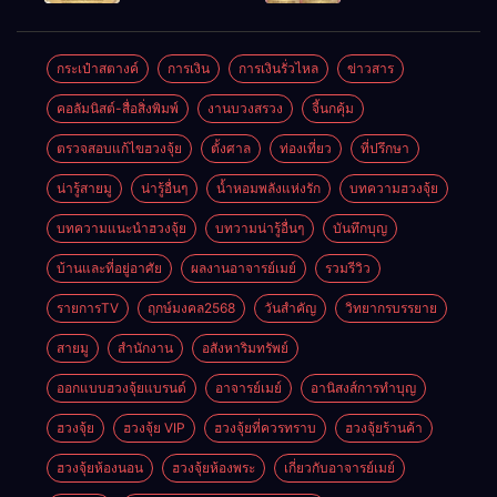
ตลอดปี
อำนาจ และ
ความมั่นคง
ปัญญา
และสุขภาพดี
กระเป๋าสตางค์
การเงิน
การเงินรั่วไหล
ข่าวสาร
คอลัมนิสต์-สื่อสิ่งพิมพ์
งานบวงสรวง
จี้นกคุ้ม
ตรวจสอบแก้ไขฮวงจุ้ย
ตั้งศาล
ท่องเที่ยว
ที่ปรึกษา
น่ารู้สายมู
น่ารู้อื่นๆ
น้ำหอมพลังแห่งรัก
บทความฮวงจุ้ย
บทความแนะนำฮวงจุ้ย
บทวามน่ารู้อื่นๆ
บันทึกบุญ
บ้านและที่อยู่อาศัย
ผลงานอาจารย์เมย์
รวมรีวิว
รายการTV
ฤกษ์มงคล2568
วันสำคัญ
วิทยากรบรรยาย
สายมู
สำนักงาน
อสังหาริมทรัพย์
ออกแบบฮวงจุ้ยแบรนด์
อาจารย์เมย์
อานิสงส์การทำบุญ
ฮวงจุ้ย
ฮวงจุ้ย VIP
ฮวงจุ้ยที่ควรทราบ
ฮวงจุ้ยร้านค้า
ฮวงจุ้ยห้องนอน
ฮวงจุ้ยห้องพระ
เกี่ยวกับอาจารย์เมย์