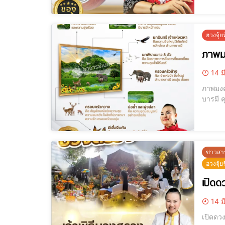
ฮวงจุ้
ภาพมง
14 ม
ภาพมงคล ภูเขา เสร
บารมี คุณรู้หรือไม่? ฮวงจุ้ยที่ดีสามารถเสริมอำนาจบารมี มั่งคั่ง และเพิ่มพลังแห่งความสำเร็จให้กับชีวิตและธุรกิจของคุณได้!และนี่คือ "ภาพ
มงคลภูเ
ข่าวสา
ฮวงจุ้ย
เปิดด
14 ม
เปิดดวงเศรษฐี พิธีบวง