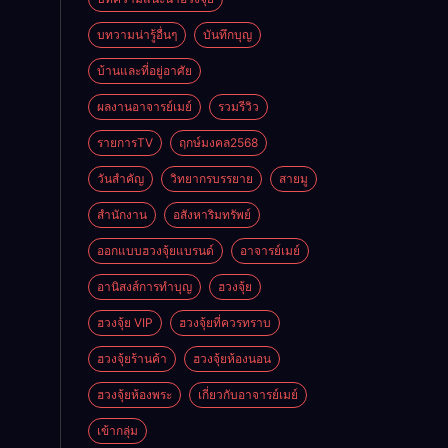
บทวามน่ารู้อื่นๆ
บันทึกบุญ
บ้านและที่อยู่อาศัย
ผลงานอาจารย์เมย์
รวมรีวิว
รายการTV
ฤกษ์มงคล2568
วันสำคัญ
วิทยากรบรรยาย
สายมู
สำนักงาน
อสังหาริมทรัพย์
ออกแบบฮวงจุ้ยแบรนด์
อาจารย์เมย์
อานิสงส์การทำบุญ
ฮวงจุ้ย
ฮวงจุ้ย VIP
ฮวงจุ้ยที่ควรทราบ
ฮวงจุ้ยร้านค้า
ฮวงจุ้ยห้องนอน
ฮวงจุ้ยห้องพระ
เกี่ยวกับอาจารย์เมย์
เข้ากลุ่ม