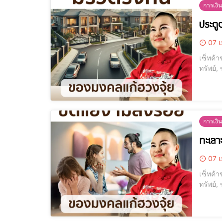
การเงิน
ประตูต
07 เ
เซ็ทค้า
ทรัพย์,
การเงิน
ทะเลา
07 เ
เซ็ทค้า
ทรัพย์,
โมบายกระดิ่งลม ซื้อที่
ไม่เหมื