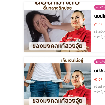
การเงิน
นอนไม
07 เ
เซ็ทค้า
ทรัพย์,
โมบายกระดิ่งลม ซื้อที
ไม่สะดุ
การเงิน
อุปสรร
07 เ
เซ็ทค้า
ทรัพย์,
โมบายกระดิ่งลม ซื้อที
ไม่สะดุ