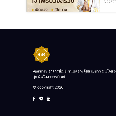
บวงสรวง, 
พลังงานลบ บ้า
หรือสถ
Ajanmay อาจารย์เมย์ ซินแสฮวงจุ้ยสายขาว มั่นใจฮว
จุ้ย มั่นใจอาจารย์เมย์
© copyright 2026