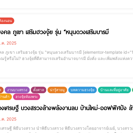
ยห้องนอน
คล ภูเขา เสริมฮวงจุ้ย รุ่น “หนุนดวงเสริมบารมี
ี.ค. 2025
ิมฮวงจุ้ย รุ่น "หนุนดวงเสริมบารมี [elementor-template id="12184"] ภาพมงคล ภูเขา เสริมฮวงจุ้ย รุ่น หนุนดวงเสริม
ขา เสริมฮวงจุ้ย รุ่น หนุนดวงเสริมบารมี"ภาพที่ได้รับแรงบันดาลใจจาก "บัลล
ร
งานบวงสรวง
ตั้งศาล
น่ารู้สายมู
บทความฮวงจุ้ย
บ้านและที่อยู่อาศัย
ร้านค้า
ฮวงจุ้ยห้องพระ
วงเศรษฐี บวงสรวงล้างพลังงานลบ บ้านใหม่-ออฟฟิศปัง ล
ี.ค. 2025
สรวง นำพิธีบวงสรวง พิธีบวงสรวงโดยอาจารย์เมย์, บวงสรวงศักดิ์สิทธิ์, จัดพิธีบวงสรวง, จองคิวฮวงจุ้ย, นำพิธี