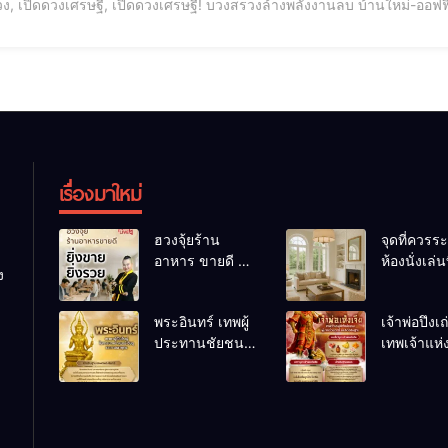
เปิดดวงเศรษฐี, เปิดดวงเศรษฐี! บวงสรวงล้างพลังงานลบ บ้านใหม่-ออฟฟิศปัง ล้างอาถรรพ์ เปิดดว
นใหม่-ออฟฟิศปัง ล้างอาถรรพ์ ศัตรู คู่แข่งพ่าย ธุรกิจรุ่งเรือง หลายคนเข้าใจผิดว่าพิธีบวงสรวงทำได้ในวัด สถานที่ราชการ
านที่สำค
เรื่องมาใหม่
ฮวงจุ้ยร้าน
จุดที่ควรระ
อาหาร ขายดี ยิ่ง
ห้องนั่งเล่นท
ง
ขายยิ่งรวย!
เผลอทำให้
เคล็ดลับปรับดวง
ชีวิตถดถอ
พระอินทร์ เทพผู้
เจ้าพ่อปึงเ
ปรับร้านให้ลูกค้า
ประทานชัยชนะ
เทพเจ้าแห
แน่นตลอดปี
อำนาจ และ
ลาภ ความม
ปัญญา
และสุขภาพ