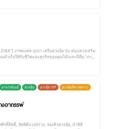
ังก์ฮ่องเต้" ที่เปี่ยมไปด้วยพลัง อำนาจ และความมั่นคง
อาจารย์เมย์
ฮวงจุ้ย
ฮวงจุ้ย VIP
ฮวงจุ้ยที่ควรทราบ
้างอาถรรพ์