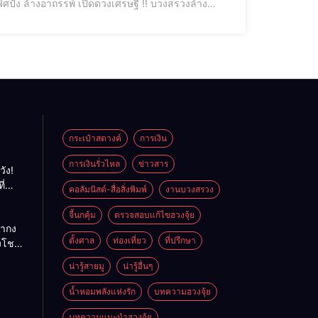
งเศรษฐี !! บวงสรวงล้าง
กระเป๋าสตางค์
การเงิน
การเงินรั่วไหล
ข่าวสาร
วัง!
ี่
คอลัมนิสต์-สื่อสิ่งพิมพ์
งานบวงสรวง
พลัง
ย
จี้นกคุ้ม
ตรวจสอบแก้ไขฮวงจุ้ย
ถ่ากง
ตั้งศาล
ท่องเที่ยว
ที่ปรึกษา
่งโชค
ั่นคง
น่ารู้สายมู
น่ารู้อื่นๆ
ดี
น้ำหอมพลังแห่งรัก
บทความฮวงจุ้ย
บทความแนะนำฮวงจุ้ย