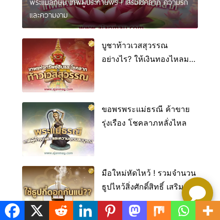
พระแม่ลักษมี เทพีผู้ประทานพร ! เสริมโชคลาภ ความรัก
และความงาม
บูชาท้าวเวสสุวรรณ
อย่างไร? ให้เงินทองไหลมา
เทมา ไม่ขาดมือ!
ขอพรพระแม่ธรณี ค้าขาย
รุ่งเรือง โชคลาภหลั่งไหล
มือใหม่หัดไหว้ ! รวมจำนวน
ธูปไหว้สิ่งศักดิ์สิทธิ์ เสริมดวง
ปังรับปีใหม่