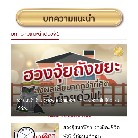
บทความแนะนำฮวงจุ้ย
ถังขยะหน้าบ้าน วางผิดชีวิตเปลี่ยน การเงินสะดุดไม่รู้ตัว รีบ
แก้ด่วน
ฮวงจุ้ยนาฬิกา วางผิด..ชีวิต
พัง? รู้ก่อนแก้ก่อน