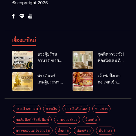
© copyright 2026
เรื่องมาใหม่
ฮวงจุ้ยร้าน
จุดที่ควรระวัง!
อาหาร ขายดี
ห้องนั่งเล่นที่
ยิ่งขายยิ่งรวย!
เผลอทำให้
เคล็ดลับปรับ
พลังชีวิต
พระอินทร์
เจ้าพ่อปึงเถ่า
ดวง ปรับร้าน
ถดถอย
เทพผู้ประทาน
กง เทพเจ้า
ให้ลูกค้าแน่น
ชัยชนะ
แห่งโชคลาภ
ตลอดปี
อำนาจ และ
ความมั่นคง
ปัญญา
และสุขภาพดี
กระเป๋าสตางค์
การเงิน
การเงินรั่วไหล
ข่าวสาร
คอลัมนิสต์-สื่อสิ่งพิมพ์
งานบวงสรวง
จี้นกคุ้ม
ตรวจสอบแก้ไขฮวงจุ้ย
ตั้งศาล
ท่องเที่ยว
ที่ปรึกษา