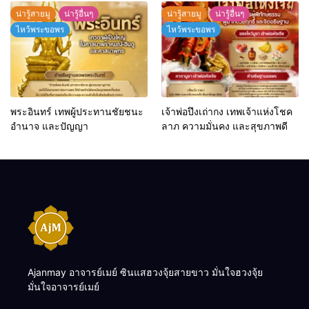
น่ารู้สายมู
น่ารู้อื่นๆ
น่ารู้สายมู
น่ารู้อื่นๆ
ไหว้พระขอพร
ไหว้พระขอพร
พระอินทร์ เทพผู้ประทานชัยชนะ
เจ้าพ่อปึงเถ่ากง เทพเจ้าแห่งโชค
อำนาจ และปัญญา
ลาภ ความมั่นคง และสุขภาพดี
Ajanmay อาจารย์เมย์ ซินแสฮวงจุ้ยสายขาว มั่นใจฮวงจุ้ย
มั่นใจอาจารย์เมย์