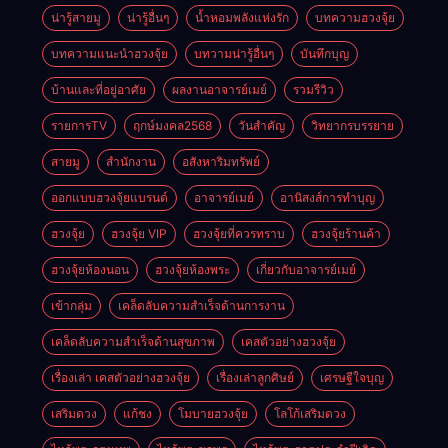
น่ารู้สายมู
น่ารู้อื่นๆ
น้ำหอมพลังแห่งรัก
บทความฮวงจุ้ย
บทความแนะนำฮวงจุ้ย
บทวามน่ารู้อื่นๆ
บันทึกบุญ
บ้านและที่อยู่อาศัย
ผลงานอาจารย์เมย์
รวมรีวิว
รายการTV
ฤกษ์มงคล2568
วันสำคัญ
วิทยากรบรรยาย
สายมู
สำนักงาน
อสังหาริมทรัพย์
ออกแบบฮวงจุ้ยแบรนด์
อาจารย์เมย์
อานิสงส์การทำบุญ
ฮวงจุ้ย
ฮวงจุ้ย VIP
ฮวงจุ้ยที่ควรทราบ
ฮวงจุ้ยร้านค้า
ฮวงจุ้ยห้องนอน
ฮวงจุ้ยห้องพระ
เกี่ยวกับอาจารย์เมย์
เข้ากลุ่ม
เคล็ดลับความสำเร็จด้านการงาน
เคล็ดลับความสำเร็จด้านสุขภาพ
เคสตัวอย่างฮวงจุ้ย
เรื่องเล่า เคสตัวอย่างฮวงจุ้ย
เรื่องเล่าลูกศิษย์
เศรษฐีใจบุญ
เสริมดวง
แก้ชง
โมบายฮวงจุ้ย
โลโก้เสริมดวง