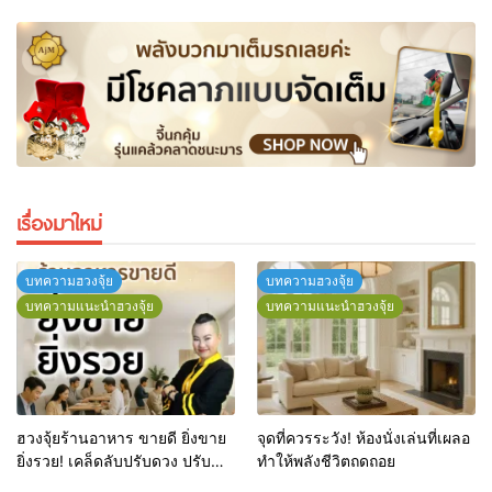
เรื่องมาใหม่
บทความฮวงจุ้ย
บทความฮวงจุ้ย
บทความแนะนำฮวงจุ้ย
บทความแนะนำฮวงจุ้ย
ฮวงจุ้ยร้านอาหาร ขายดี ยิ่งขาย
จุดที่ควรระวัง! ห้องนั่งเล่นที่เผลอ
ยิ่งรวย! เคล็ดลับปรับดวง ปรับ
ทำให้พลังชีวิตถดถอย
ร้านให้ลูกค้าแน่นตลอดปี