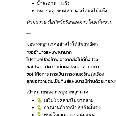
น้ำสะอาด 1 แก้ว
หมากพลู, ขนมหวาน หรือผลไม้แห้ง
ห้ามถวายเนื้อสัตว์หรือของคาวโดยเด็ดขาด
—
ขอพรพญานาคอย่างไรให้สัมฤทธิ์ผล
“ขออำนาจแห่งพญานาค
โปรดปกป้องข้าพเจ้าจากสิ่งไม่ดีทั้งปวง
ขอให้พบแต่ความมั่นคง โชคลาภ เมตตา
ขอให้กิจการ การเงิน การงานเจริญรุ่งเรือง
ลูกขอถวายตนเป็นศิษย์แห่งบารมีท่านด้วยเทอญ
เป้าหมายของการบูชาพญานาค
🐍 เสริมโชคลาภไม่ขาดสาย
🐍 การงานก้าวหน้า ธุรกิจมั่นคง
🐍 พบผู้ใหญ่เมตตา สนับสนุน