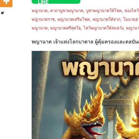
พญานาค, คาถาบูชาพญานาค, บูชาพญานาคให้โชค, ของไหว้พญ
พญานาคราช, พญานาคเสริมโชค, พญานาคให้ลาภ, โมบายฮวงจุ
พญานาค, พญานาคศรีสุทโธ, ไหว้พญานาคให้สมหวัง, พญานา
พญานาค เจ้าแห่งโลกบาดาล ผู้คุ้มครองและดลบ