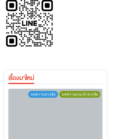
เรื่องมาใหม่
บทความฮวงจุ้ย
บทความแนะนำฮวงจุ้ย