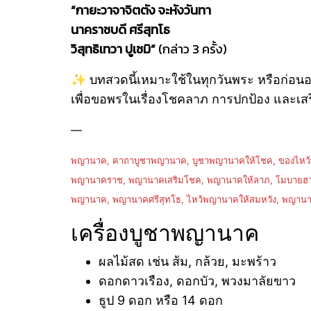
“กายะวาจาจิตตัง จะหังวันทา
นาคราชบดี ศรีสุทโธ
วิสุทธิเทวา ปูเชมิ”
(กล่าว 3 ครั้ง)
✨ บทสวดนี้เหมาะใช้ในทุกวันพระ หรือก่อน
เพื่อขอพรในเรื่องโชคลาภ การปกป้อง และเส
—
พญานาค, คาถาบูชาพญานาค, บูชาพญานาคให้โชค, ของไหว้พญ
พญานาคราช, พญานาคเสริมโชค, พญานาคให้ลาภ, โมบายฮวงจุ
พญานาค, พญานาคศรีสุทโธ, ไหว้พญานาคให้สมหวัง, พญานา
เครื่องบูชาพญานาค
ผลไม้สด เช่น ส้ม, กล้วย, มะพร้าว
ดอกดาวเรือง, ดอกบัว, พวงมาลัยขาว
ธูป 9 ดอก หรือ 14 ดอก