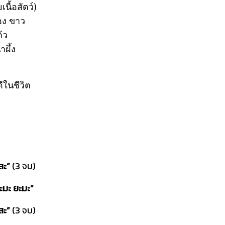
นื้อสัตว์)
อง ขาว
้ว
ผึ้ง
ดีในชีวิต
สะ”
(3 จบ)
ะมะ ยะมะ”
สะ”
(3 จบ)