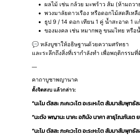
ผลไม้ เช่น กล้วย มะพร้าว ส้ม (ห้ามถวายเ
พวงมาลัยดาวเรือง หรือดอกไม้สดสีเหลื
ธูป 9 / 14 ดอก เทียน 1 คู่ น้ำสะอาด 1 แก
ของมงคล เช่น หมากพลู ขนมไทย หรือน้ำ
💬 หลังบูชาให้อธิษฐานด้วยความศรัทธา
และระลึกถึงสิ่งที่เรากำลังทำ เพื่อพฤติกรรมที่
—
คาถาบูชาพญานาค
ตั้งจิตสงบ แล้วกล่าว:
“นะโม ตัสสะ ภะคะวะโต อะระหะโต สัมมาสัมพุทธัส
“นะตัง พญานะ นาคะ อภินัง นาคา สาธุโณภันเต ย
“นะโม ตัสสะ ภะคะวะโต อะระหะโต สัมมาสัมพุทธัส