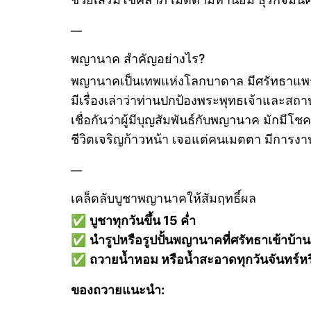
—
พญานาค สำคัญอย่างไร?
พญานาคเป็นเทพแห่งโลกบาดาล มีศรัทธาแพร
มีเรื่องเล่าว่าท่านปกป้องพระพุทธเจ้าและสถ
เชื่อกันว่าผู้มีบุญสัมพันธ์กับพญานาค มักมีโ
ชีวิตเจริญก้าวหน้า เจอแต่คนเมตตา มีการง
—
เคล็ดลับบูชาพญานาคให้สัมฤทธิ์ผล
✅
บูชาทุกวันขึ้น 15 ค่ำ
✅
นำรูปหรือรูปปั้นพญานาคที่ศรัทธาเข้าบ้าน
✅
ถวายน้ำหอม หรือน้ำสะอาดทุกวันจันทร์หร
ของถวายแนะนำ: