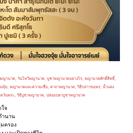
านาค, วันไหว้พญานาค, บูชาพญานาคอย่างไร, พญานาคศักดิ์สิทธิ์,
้ย, พญานาคและความเชื่อ, คาถาพญานาค, วิธีกล่าวขอพร, น้ำแดง
ควันพระ, วิธีบูชาพญานาค, ปล่อยปลาบูชาพญานาค
าใจ
ในตำนาน
ุ้มครอง
ง และเปิดทางชีวิต