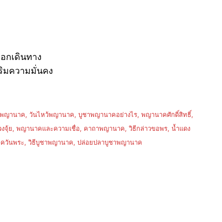
ออกเดินทาง
ริมความมั่นคง
านาค, วันไหว้พญานาค, บูชาพญานาคอย่างไร, พญานาคศักดิ์สิทธิ์,
้ย, พญานาคและความเชื่อ, คาถาพญานาค, วิธีกล่าวขอพร, น้ำแดง
ควันพระ, วิธีบูชาพญานาค, ปล่อยปลาบูชาพญานาค