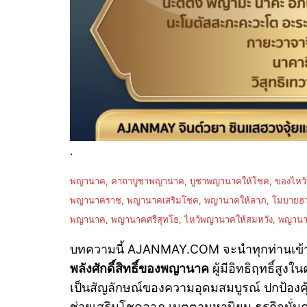
.
พญานาค, คาถาบูชาพญานาค, บูชาพญานาคให้โชค, ของไหว้พญ
พญานาคราช, พญานาคเสริมโชค, พญานาคให้ลาภ, โมบายฮวงจุ
พญานาค, พญานาคศรีสุทโธ, ไหว้พญานาคให้สมหวัง, พญานา
บทความนี้ AJANMAY.COM จะนำทุกท่านเข้
พลังศักดิ์สิทธิ์ของพญานาค
ผู้มีอิทธิฤทธิ์สูง
เป็นสัญลักษณ์ของความอุดมสมบูรณ์ ปกป้องค
ช่วยเสริมโชคลาภ เมตตามหานิยม ธุรกิจมั่นค