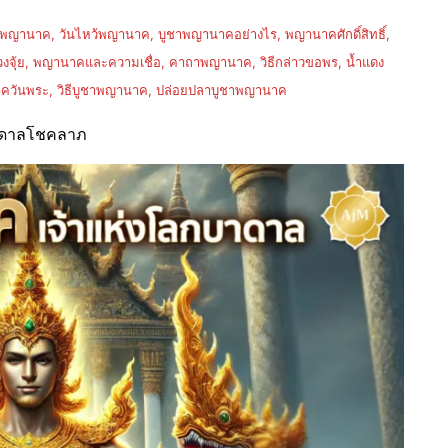
านาค, วันไหว้พญานาค, บูชาพญานาคอย่างไร, พญานาคศักดิ์สิทธิ์,
้ย, พญานาคและความเชื่อ, คาถาพญานาค, วิธีกล่าวขอพร, น้ำแดง
ควันพระ, วิธีบูชาพญานาค, ปล่อยปลาบูชาพญานาค
ันดาลโชคลาภ