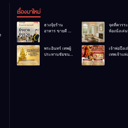
เรื่องมาใหม่
ฮวงจุ้ยร้าน
จุดที่ควรระ
อาหาร ขายดี ยิ่ง
ห้องนั่งเล่นท
ง
ขายยิ่งรวย!
เผลอทำให้
เคล็ดลับปรับดวง
ชีวิตถดถอ
พระอินทร์ เทพผู้
เจ้าพ่อปึงเ
ปรับร้านให้ลูกค้า
ประทานชัยชนะ
เทพเจ้าแห
แน่นตลอดปี
อำนาจ และ
ลาภ ความม
ปัญญา
และสุขภาพ