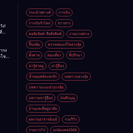
กระเป๋าสตางค์
การเงิน
การเงินรั่วไหล
ข่าวสาร
วัง!
ี่
คอลัมนิสต์-สื่อสิ่งพิมพ์
งานบวงสรวง
พลัง
ย
จี้นกคุ้ม
ตรวจสอบแก้ไขฮวงจุ้ย
ถ่ากง
ตั้งศาล
ท่องเที่ยว
ที่ปรึกษา
่งโชค
ั่นคง
น่ารู้สายมู
น่ารู้อื่นๆ
ดี
น้ำหอมพลังแห่งรัก
บทความฮวงจุ้ย
บทความแนะนำฮวงจุ้ย
บทวามน่ารู้อื่นๆ
บันทึกบุญ
บ้านและที่อยู่อาศัย
ผลงานอาจารย์เมย์
รวมรีวิว
รายการTV
ฤกษ์มงคล2568