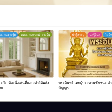
ความฮวงจุ้ย
บทความแนะนำฮวงจุ้ย
น่ารู้สายมู
น่ารู้อื่นๆ
ไหว้
ระวัง! ห้องนั่งเล่นที่เผลอทำให้พลัง
พระอินทร์ เทพผู้ประทานชัยชนะ อ
อย
ปัญญา