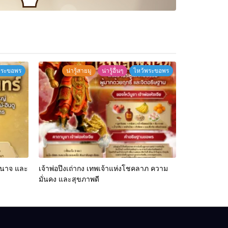
พระขอพร
น่ารู้สายมู
น่ารู้อื่นๆ
ไหว้พระขอพร
ำนาจ และ
เจ้าพ่อปึงเถ่ากง เทพเจ้าแห่งโชคลาภ ความ
มั่นคง และสุขภาพดี