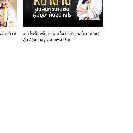
นลบ บ้าน
เสาไฟฟ้าหน้าบ้าน แก้ง่าย แขวนโมบายนก
คุ้ม Ajanmay สลายพลังร้าย