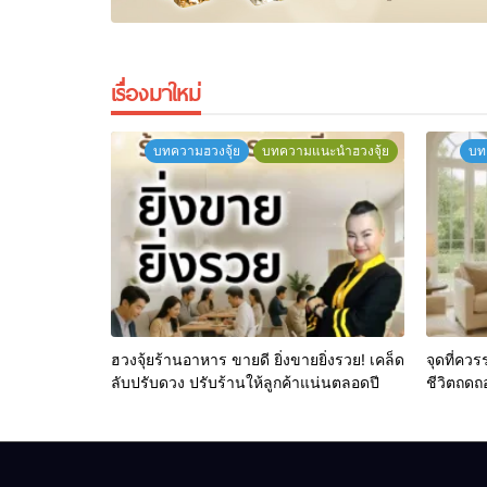
เรื่องมาใหม่
บทความฮวงจุ้ย
บทความแนะนำฮวงจุ้ย
บท
ฮวงจุ้ยร้านอาหาร ขายดี ยิ่งขายยิ่งรวย! เคล็ด
จุดที่ควร
ลับปรับดวง ปรับร้านให้ลูกค้าแน่นตลอดปี
ชีวิตถดถ