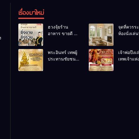
เรื่องมาใหม่
ฮวงจุ้ยร้าน
จุดที่ควรระ
อาหาร ขายดี ยิ่ง
ห้องนั่งเล่นท
ง
ขายยิ่งรวย!
เผลอทำให้
เคล็ดลับปรับดวง
ชีวิตถดถอ
พระอินทร์ เทพผู้
เจ้าพ่อปึงเ
ปรับร้านให้ลูกค้า
ประทานชัยชนะ
เทพเจ้าแห
แน่นตลอดปี
อำนาจ และ
ลาภ ความม
ปัญญา
และสุขภาพ