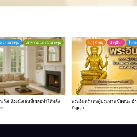
ความฮวงจุ้ย
บทความแนะนำฮวงจุ้ย
น่ารู้สายมู
น่ารู้อื่นๆ
ไหว้
ระวัง! ห้องนั่งเล่นที่เผลอทำให้พลัง
พระอินทร์ เทพผู้ประทานชัยชนะ อ
อย
ปัญญา