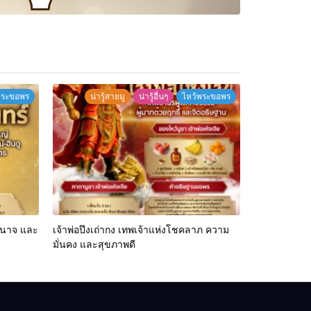
พระขอพร
น่ารู้สายมู
น่ารู้อื่นๆ
ไหว้พระขอพร
ำนาจ และ
เจ้าพ่อปึงเถ่ากง เทพเจ้าแห่งโชคลาภ ความ
มั่นคง และสุขภาพดี