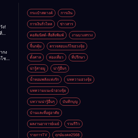
กระเป๋าสตางค์
การเงิน
การเงินรั่วไหล
ข่าวสาร
วัง!
ี่
คอลัมนิสต์-สื่อสิ่งพิมพ์
งานบวงสรวง
พลัง
ย
จี้นกคุ้ม
ตรวจสอบแก้ไขฮวงจุ้ย
ถ่ากง
ตั้งศาล
ท่องเที่ยว
ที่ปรึกษา
่งโชค
ั่นคง
น่ารู้สายมู
น่ารู้อื่นๆ
ดี
น้ำหอมพลังแห่งรัก
บทความฮวงจุ้ย
บทความแนะนำฮวงจุ้ย
บทวามน่ารู้อื่นๆ
บันทึกบุญ
บ้านและที่อยู่อาศัย
ผลงานอาจารย์เมย์
รวมรีวิว
รายการTV
ฤกษ์มงคล2568