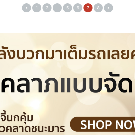
1
2
…
5
6
7
8