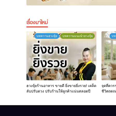
เรื่องมาใหม่
บทความฮวงจุ้ย
บทความแนะนำฮวงจุ้ย
บท
ฮวงจุ้ยร้านอาหาร ขายดี ยิ่งขายยิ่งรวย! เคล็ด
จุดที่ควร
ลับปรับดวง ปรับร้านให้ลูกค้าแน่นตลอดปี
ชีวิตถดถ