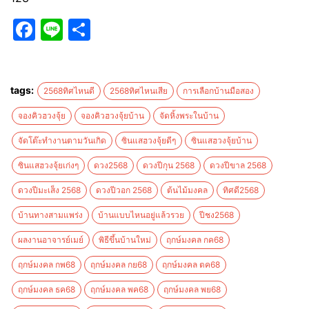
Facebook
Line
Share
tags:
2568ทิศไหนดี
2568ทิศไหนเสีย
การเลือกบ้านมือสอง
จองคิวฮวงจุ้ย
จองคิวฮวงจุ้ยบ้าน
จัดหิ้งพระในบ้าน
จัดโต๊ะทำงานตามวันเกิด
ซินแสฮวงจุ้ยดีๆ
ซินแสฮวงจุ้ยบ้าน
ซินแสฮวงจุ้ยเก่งๆ
ดวง2568
ดวงปีกุน 2568
ดวงปีขาล 2568
ดวงปีมะเส็ง 2568
ดวงปีวอก 2568
ต้นไม้มงคล
ทิศดี2568
บ้านทางสามแพร่ง
บ้านแบบไหนอยู่แล้วรวย
ปีชง2568
ผลงานอาจารย์เมย์
พิธีขึ้นบ้านใหม่
ฤกษ์มงคล กค68
ฤกษ์มงคล กพ68
ฤกษ์มงคล กย68
ฤกษ์มงคล ตค68
ฤกษ์มงคล ธค68
ฤกษ์มงคล พค68
ฤกษ์มงคล พย68