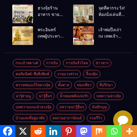
ฮวงจุ้ยร้าน
จุดที่ควรระวัง!
อาหาร ขายดี
ห้องนั่งเล่นที่
ยิ่งขายยิ่งรวย!
เผลอทำให้
เคล็ดลับปรับ
พลังชีวิต
พระอินทร์
เจ้าพ่อปึงเถ่า
ดวง ปรับร้าน
ถดถอย
เทพผู้ประทาน
กง เทพเจ้า
ให้ลูกค้าแน่น
ชัยชนะ
แห่งโชคลาภ
ตลอดปี
อำนาจ และ
ความมั่นคง
ปัญญา
และสุขภาพดี
กระเป๋าสตางค์
การเงิน
การเงินรั่วไหล
ข่าวสาร
คอลัมนิสต์-สื่อสิ่งพิมพ์
งานบวงสรวง
จี้นกคุ้ม
ตรวจสอบแก้ไขฮวงจุ้ย
ตั้งศาล
ท่องเที่ยว
ที่ปรึกษา
น่ารู้สายมู
น่ารู้อื่นๆ
น้ำหอมพลังแห่งรัก
บทความฮวงจุ้ย
บทความแนะนำฮวงจุ้ย
บทวามน่ารู้อื่นๆ
บันทึกบุญ
บ้านและที่อยู่อาศัย
ผลงานอาจารย์เมย์
รวมรีวิว
รายการTV
ฤกษ์มงคล2568
วันสำคัญ
วิทยากรบรรยาย