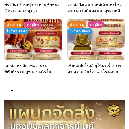
พระอินทร์ เทพผู้ประทานชัยชนะ
เจ้าพ่อปึงเถ่ากง เทพเจ้าแห่งโชค
อำนาจ และปัญญา
ลาภ ความมั่นคง และสุขภาพดี
น่ารู้สายมู
น่ารู้อื่นๆ
น่ารู้สายมู
น่ารู้อื่นๆ
ไหว้พระขอพร
ไหว้พระขอพร
เจ้าพ่อเห้งเจีย เทพวานรผู้
เซียนแปะโรงสี ผู้ให้พรเรื่องการ
พิทักษ์ธรรม บูชาอย่างไรให้
ค้า ความสำเร็จ และโชคลาภ
แคล้วคลาด พ้นภัย