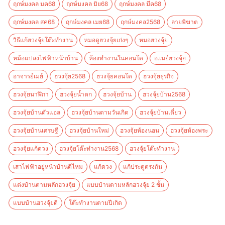
ฤกษ์มงคล มค68
ฤกษ์มงคล มิย68
ฤกษ์มงคล มีค68
ฤกษ์มงคล สค68
ฤกษ์มงคล เมย68
ฤกษ์มงคล2568
ลายพิฆาต
วิธีแก้ฮวงจุ้ยโต๊ะทำงาน
หมอดูฮวงจุ้ยเก่งๆ
หมอฮวงจุ้ย
หม้อแปลงไฟฟ้าหน้าบ้าน
ห้องทำงานในคอนโด
อ.เมย์ฮวงจุ้ย
อาจารย์เมย์
ฮวงจุ้ย2568
ฮวงจุ้ยคอนโด
ฮวงจุ้ยธุรกิจ
ฮวงจุ้ยนาฬิกา
ฮวงจุ้ยน้ำตก
ฮวงจุ้ยบ้าน
ฮวงจุ้ยบ้าน2568
ฮวงจุ้ยบ้านตัวแอล
ฮวงจุ้ยบ้านตามวันเกิด
ฮวงจุ้ยบ้านเดี่ยว
ฮวงจุ้ยบ้านเศรษฐี
ฮวงจุ้ยบ้านใหม่
ฮวงจุ้ยห้องนอน
ฮวงจุ้ยห้องพระ
ฮวงจุ้ยแก้ดวง
ฮวงจุ้ยโต๊ะทํางาน2568
ฮวงจุ้ยโต๊ะทำงาน
เสาไฟฟ้าอยู่หน้าบ้านดีไหม
แก้ดวง
แก้ประตูตรงกัน
แต่งบ้านตามหลักฮวงจุ้ย
แบบบ้านตามหลักฮวงจุ้ย 2 ชั้น
แบบบ้านฮวงจุ้ยดี
โต๊ะทำงานตามปีเกิด