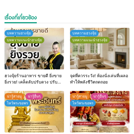
เรื่องที่เกี่ยวข้อง
บทความฮวงจุ้ย
บทความฮวงจุ้ย
บทความแนะนำฮวงจุ้ย
บทความแนะนำฮวงจุ้ย
ฮวงจุ้ยร้านอาหาร ขายดี ยิ่งขาย
จุดที่ควรระวัง! ห้องนั่งเล่นที่เผลอ
ยิ่งรวย! เคล็ดลับปรับดวง ปรับ
ทำให้พลังชีวิตถดถอย
ร้านให้ลูกค้าแน่นตลอดปี
น่ารู้สายมู
น่ารู้อื่นๆ
น่ารู้สายมู
น่ารู้อื่นๆ
ไหว้พระขอพร
ไหว้พระขอพร