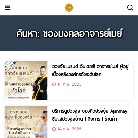
ค้นหา: ของมงคลอาจารย์เมย์
ฮวงจุ้ยแบรนด์ อินเตอร์! อาจารย์เมย์ ผู้อยู่
เบื้องหลังองค์กรดังระดับโลก!
14 ก.พ. 2025
บริการดูฮวงจุ้ย จองคิวฮวงจุ้ย Ajanmay
ซินแสฮวงจุ้ยบ้าน l กิจการ l ร้านค้า
14 ก.พ. 2025