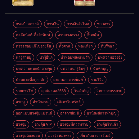
ให้ลูกค้าแน่น
ชัยชนะ
แห่งโชคลาภ
ตลอดปี
อำนาจ และ
ความมั่นคง
ปัญญา
และสุขภาพดี
กระเป๋าสตางค์
การเงิน
การเงินรั่วไหล
ข่าวสาร
คอลัมนิสต์-สื่อสิ่งพิมพ์
งานบวงสรวง
จี้นกคุ้ม
ตรวจสอบแก้ไขฮวงจุ้ย
ตั้งศาล
ท่องเที่ยว
ที่ปรึกษา
น่ารู้สายมู
น่ารู้อื่นๆ
น้ำหอมพลังแห่งรัก
บทความฮวงจุ้ย
บทความแนะนำฮวงจุ้ย
บทวามน่ารู้อื่นๆ
บันทึกบุญ
บ้านและที่อยู่อาศัย
ผลงานอาจารย์เมย์
รวมรีวิว
รายการTV
ฤกษ์มงคล2568
วันสำคัญ
วิทยากรบรรยาย
สายมู
สำนักงาน
อสังหาริมทรัพย์
ออกแบบฮวงจุ้ยแบรนด์
อาจารย์เมย์
อานิสงส์การทำบุญ
ฮวงจุ้ย
ฮวงจุ้ย VIP
ฮวงจุ้ยที่ควรทราบ
ฮวงจุ้ยร้านค้า
ฮวงจุ้ยห้องนอน
ฮวงจุ้ยห้องพระ
เกี่ยวกับอาจารย์เมย์