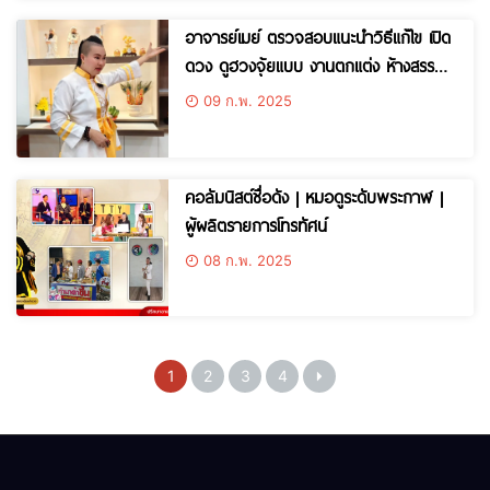
อาจารย์เมย์ ตรวจสอบ​แนะนำวิธีแก้ไข เปิด
ดวง ดูฮวงจุ้ย​แบบ งานตกแต่ง ห้างสรรพ
สินค้าระดับ Luxury
09 ก.พ. 2025
คอลัมนิสต์ชื่อดัง | หมอดูระดับพระกาฬ |
ผู้ผลิตรายการโทรทัศน์
08 ก.พ. 2025
1
2
3
4