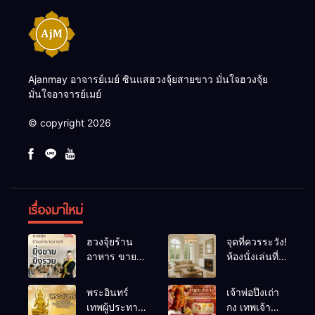
Ajanmay อาจารย์เมย์ ซินแสฮวงจุ้ยสายขาว มั่นใจฮวงจุ้ย
มั่นใจอาจารย์เมย์
© copyright 2026
เรื่องมาใหม่
ฮวงจุ้ยร้าน
จุดที่ควรระวัง!
อาหาร ขายดี
ห้องนั่งเล่นที่
ยิ่งขายยิ่งรวย!
เผลอทำให้
เคล็ดลับปรับ
พลังชีวิต
พระอินทร์
เจ้าพ่อปึงเถ่า
ดวง ปรับร้าน
ถดถอย
เทพผู้ประทาน
กง เทพเจ้า