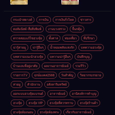
ให้ลูกค้าแน่น
ชัยชนะ
แห่งโชคลาภ
ตลอดปี
อำนาจ และ
ความมั่นคง
ปัญญา
และสุขภาพดี
กระเป๋าสตางค์
การเงิน
การเงินรั่วไหล
ข่าวสาร
คอลัมนิสต์-สื่อสิ่งพิมพ์
งานบวงสรวง
จี้นกคุ้ม
ตรวจสอบแก้ไขฮวงจุ้ย
ตั้งศาล
ท่องเที่ยว
ที่ปรึกษา
น่ารู้สายมู
น่ารู้อื่นๆ
น้ำหอมพลังแห่งรัก
บทความฮวงจุ้ย
บทความแนะนำฮวงจุ้ย
บทวามน่ารู้อื่นๆ
บันทึกบุญ
บ้านและที่อยู่อาศัย
ผลงานอาจารย์เมย์
รวมรีวิว
รายการTV
ฤกษ์มงคล2568
วันสำคัญ
วิทยากรบรรยาย
สายมู
สำนักงาน
อสังหาริมทรัพย์
ออกแบบฮวงจุ้ยแบรนด์
อาจารย์เมย์
อานิสงส์การทำบุญ
ฮวงจุ้ย
ฮวงจุ้ย VIP
ฮวงจุ้ยที่ควรทราบ
ฮวงจุ้ยร้านค้า
ฮวงจุ้ยห้องนอน
ฮวงจุ้ยห้องพระ
เกี่ยวกับอาจารย์เมย์