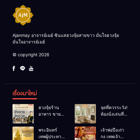
Ajanmay อาจารย์เมย์ ซินแสฮวงจุ้ยสายขาว มั่นใจฮวงจุ้ย
มั่นใจอาจารย์เมย์
© copyright 2026
เรื่องมาใหม่
ฮวงจุ้ยร้าน
จุดที่ควรระวัง!
อาหาร ขายดี
ห้องนั่งเล่นที่
ยิ่งขายยิ่งรวย!
เผลอทำให้
เคล็ดลับปรับ
พลังชีวิต
พระอินทร์
เจ้าพ่อปึงเถ่า
ดวง ปรับร้าน
ถดถอย
เทพผู้ประทาน
กง เทพเจ้า