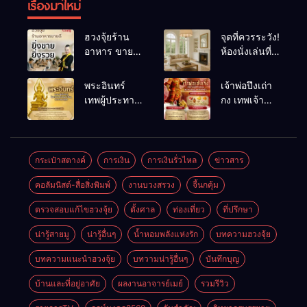
เรื่องมาใหม่
ฮวงจุ้ยร้าน
จุดที่ควรระวัง!
อาหาร ขายดี
ห้องนั่งเล่นที่
ยิ่งขายยิ่งรวย!
เผลอทำให้
เคล็ดลับปรับ
พลังชีวิต
พระอินทร์
เจ้าพ่อปึงเถ่า
ดวง ปรับร้าน
ถดถอย
เทพผู้ประทาน
กง เทพเจ้า
ให้ลูกค้าแน่น
ชัยชนะ
แห่งโชคลาภ
ตลอดปี
อำนาจ และ
ความมั่นคง
ปัญญา
และสุขภาพดี
กระเป๋าสตางค์
การเงิน
การเงินรั่วไหล
ข่าวสาร
คอลัมนิสต์-สื่อสิ่งพิมพ์
งานบวงสรวง
จี้นกคุ้ม
ตรวจสอบแก้ไขฮวงจุ้ย
ตั้งศาล
ท่องเที่ยว
ที่ปรึกษา
น่ารู้สายมู
น่ารู้อื่นๆ
น้ำหอมพลังแห่งรัก
บทความฮวงจุ้ย
บทความแนะนำฮวงจุ้ย
บทวามน่ารู้อื่นๆ
บันทึกบุญ
บ้านและที่อยู่อาศัย
ผลงานอาจารย์เมย์
รวมรีวิว