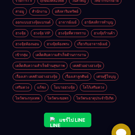
รายการTV
ฤกษ์มงคล2568
วันสำคัญ
วิทยากรบรรยาย
สายมู
สำนักงาน
อสังหาริมทรัพย์
ออกแบบฮวงจุ้ยแบรนด์
อาจารย์เมย์
อานิสงส์การทำบุญ
ฮวงจุ้ย
ฮวงจุ้ย VIP
ฮวงจุ้ยที่ควรทราบ
ฮวงจุ้ยร้านค้า
ฮวงจุ้ยห้องนอน
ฮวงจุ้ยห้องพระ
เกี่ยวกับอาจารย์เมย์
เข้ากลุ่ม
เคล็ดลับความสำเร็จด้านการงาน
เคล็ดลับความสำเร็จด้านสุขภาพ
เคสตัวอย่างฮวงจุ้ย
เรื่องเล่า เคสตัวอย่างฮวงจุ้ย
เรื่องเล่าลูกศิษย์
เศรษฐีใจบุญ
เสริมดวง
แก้ชง
โมบายฮวงจุ้ย
โลโก้เสริมดวง
ไหว้พระกรุงเทพ
ไหว้พระขอพร
ไหว้พระธาตุประจําปีเกิด
แชร์ไป LINE